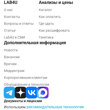
LAB4U
Анализы и цены
Йошкар-Ола
О нас
Каталог
Калининград
Контакты
Как оплатить
Вопросы и ответы
Где сдать
Калуга
Статьи
Как расшифровать
Кемерово
Lab4U в СМИ
Генетика
Дополнительная информация
Ковров
Новости
Коломна
Вакансии
Королев
Врачам
Медцентрам
Кострома
Корпоративным клиентам
Котельники
Оборудование и технологии
Красногорск
Документы и лицензии
Краснодар
рекомендательные технологии
Используем