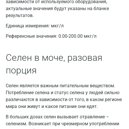
зависимости от используемого оборудования,
Видное
актуальные значения будут указаны на бланке
результатов.
Владимир
Единица измерения:
мкг/л
Волгоград
Референсные значения:
0.00-200.00 мкг/л
Волжский
Вологда
Селен в моче, разовая
Воронеж
порция
Всеволожск
Селен является важным питательным веществом.
Гатчина
Потребление селена и статус селена у людей сильно
Геленджик
различаются в зависимости от того, в каком регионе
мира они живут и какое питание они едят.
Голубое
В больших дозах селен вызывает отравление –
Дзержинск
селенизм. Возникает при чрезмерном употреблении