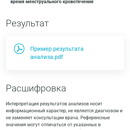
время менструального кровотечения
Москва
Санкт-Петербург
Результат
Нижний Новгород
Казань
Альметьевск
Пример результата
анализа.pdf
Апрелевка
Армавир
Астрахань
Расшифровка
Балашиха
Барнаул
Интерпретация результатов анализов носит
информационный характер, не является диагнозом и
Брянск
не заменяет консультации врача. Референсные
значения могут отличаться от указанных в
Великий Новгород