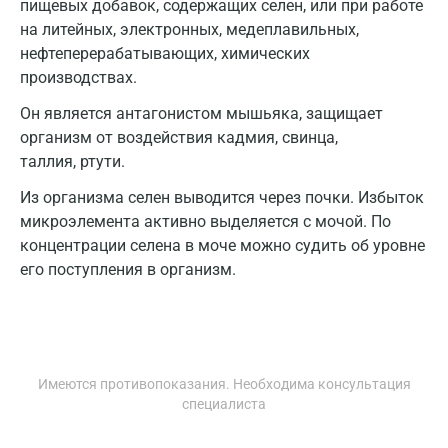
пищевых добавок, содержащих селен, или при работе
Дзержинский
на литейных, электронных, медеплавильных,
Дмитров
нефтеперерабатывающих, химических
производствах.
Долгопрудный
Он является антагонистом мышьяка, защищает
Домодедово
организм от воздействия кадмия, свинца,
таллия, ртути.
Екатеринбург
Из организма селен выводится через почки. Избыток
Жуковский
микроэлемента активно выделяется с мочой. По
Звенигород
концентрации селена в моче можно судить об уровне
его поступления в организм.
Зеленоград
Иваново
Ивантеевка
Имеются противопоказания. Необходима консультация
Ижевск
специалиста
Истра