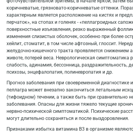
фоточувствительной эритемы, в начале яркой, затем б
коричневатые, грязновато-коричневатые оттенки. Пора
характерным является расположение на кистях и предп
перчаток», на стопах и голенях - «пеллагроидных сапо
поверхностные изъязвления, резко выраженный фолли
изменения слизистых оболочек, особенно при более ост
хейлит, стоматит, в том числе афтозный, глоссит. Нер
желудочно-кишечного тракта проявляется снижением ап
животе, потерей веса. Неврологическая симптоматика 
слабость, адинамия, бессонница, раздражительность, д
психозы, энцефалопатия, полиневропатия и др.
Прогноз заболевания при своевременной диагностике и
пеллагра может внезапно закончиться летальным исхо
(тифоидном) течении, а также быть при сравнительно 
заболевания. Опасны для жизни тяжело текущие хрони
нервно-психической симптоматикой. Психические расст
могут длительно сохраняться и после выздоровления.
Признаками избытка витамина B3 в организме являются