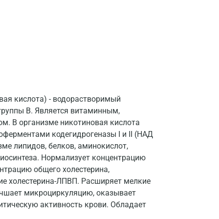
Астрахань
Балашиха
Барнаул
Брянск
Великий Новгород
овая кислота) - водорастворимый
Видное
группы В. Является витаминным,
м. В организме никотиновая кислота
Владимир
оферментами кодегидрогеназы I и II (НАД
Волгоград
ме липидов, белков, аминокислот,
 биосинтеза. Нормализует концентрацию
Волжский
ентрацию общего холестерина,
ие холестерина-ЛПВП. Расширяет мелкие
Вологда
лучшает микроциркуляцию, оказывает
Воронеж
итическую активность крови. Обладает