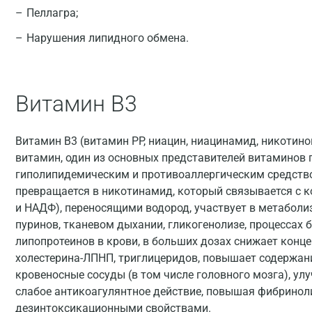
Пеллагра;
Нарушения липидного обмена.
Витамин В3
Витамин B3 (витамин PP, ниацин, ниацинамид, никотин
витамин, один из основных представителей витаминов 
гиполипидемическим и противоаллергическим средство
превращается в никотинамид, который связывается с к
и НАДФ), переносящими водород, участвует в метаболиз
пуринов, тканевом дыхании, гликогенолизе, процессах
липопротеинов в крови, в больших дозах снижает конц
холестерина-ЛПНП, триглицеридов, повышает содержан
кровеносные сосуды (в том числе головного мозга), у
слабое антикоагулянтное действие, повышая фибринол
дезинтоксикационными свойствами.