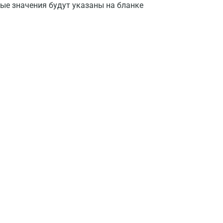
ые значения будут указаны на бланке
Москва
Санкт-Петербург
Нижний Новгород
Казань
Альметьевск
Апрелевка
Армавир