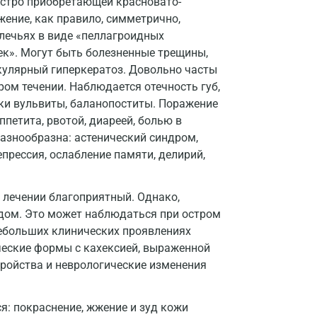
ыстро приобретающей красновато-
Зеленоград
жение, как правило, симметрично,
лечьях в виде «пеллагроидных
Иваново
жек». Могут быть болезненные трещины,
кулярный гиперкератоз. Довольно часты
Ивантеевка
ром течении. Наблюдается отечность губ,
Ижевск
едки вульвиты, баланопоститы. Поражение
петита, рвотой, диареей, болью в
Истра
разнообразна: астенический синдром,
епрессия, ослабление памяти, делирий,
Йошкар-Ола
Калининград
 лечении благоприятный. Однако,
Калуга
дом. Это может наблюдаться при остром
небольших клинических проявлениях
Кемерово
ческие формы с кахексией, выраженной
ройства и неврологические изменения
Ковров
Коломна
: покраснение, жжение и зуд кожи