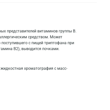
ных представителей витаминов группы В.
аллергическим средством. Может
з поступившего с пищей триптофана при
тамина B2), выводится почками.
жидкостная хроматография с масс-