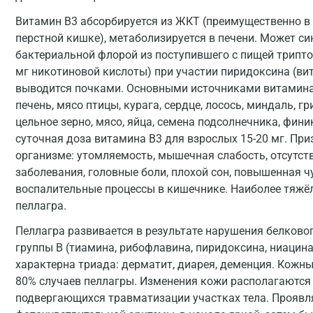
Витамин B3 абсорбируется из ЖКТ (преимущественно в 
перстной кишке), метаболизируется в печени. Может с
бактериальной флорой из поступившего с пищей трипто
мг никотиновой кислоты) при участии пиридоксина (ви
выводится почками. Основными источниками витамина 
печень, мясо птицы, курага, сердце, лосось, миндаль, г
цельное зерно, мясо, яйца, семена подсолнечника, фин
суточная доза витамина B3 для взрослых 15-20 мг. Пр
организме: утомляемость, мышечная слабость, отсутств
заболевания, головные боли, плохой сон, повышенная чу
воспалительные процессы в кишечнике. Наиболее тяжё
пеллагра.
Пеллагра развивается в результате нарушения белково
группы В (тиамина, рибофлавина, пиридоксина, ниацин
характерна триада: дерматит, диарея, деменция. Кожн
80% случаев пеллагры. Изменения кожи располагаются
подвергающихся травматизации участках тела. Проявл