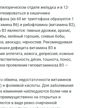
Всеволожск
пилорическом отделе желудка и в 12-
Гатчина
интезироваться в кишечнике
фана (из 60 мг триптофана образуется 1
Геленджик
тамина B6) и рибофлавина (витамина B2),
Голубое
B3 являются: пивные дрожжи, арахис,
рибы, зелёный горошек, соевые бобы,
Дзержинск
ики, авокадо, чернослив. Рекомендуемая
изнаки дефицита витамина B3 в
Дзержинский
ие аппетита, изжога, депрессия, кожные
Дмитров
вствительность дёсен, тошнота, понос,
лое проявление гиповитаминоза B3 —
Долгопрудный
Домодедово
го обмена, недостаточности витаминов
а) и фолиевой кислоты. Для заболевания
Екатеринбург
ые изменения наблюдаются более чем в
Жуковский
 преимущественно на открытых и
яются в виде резко очерченной
Звенигород