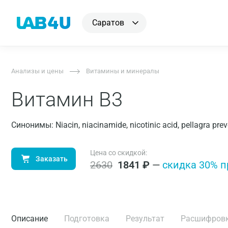
Саратов
Анализы и цены
Витамины и минералы
Витамин В3
Синонимы: Niacin, niacinamide, nicotinic acid, pellagra prev
Цена со скидкой:
Заказать
2630
1841
₽
—
cкидка 30% п
Описание
Подготовка
Результат
Расшифров