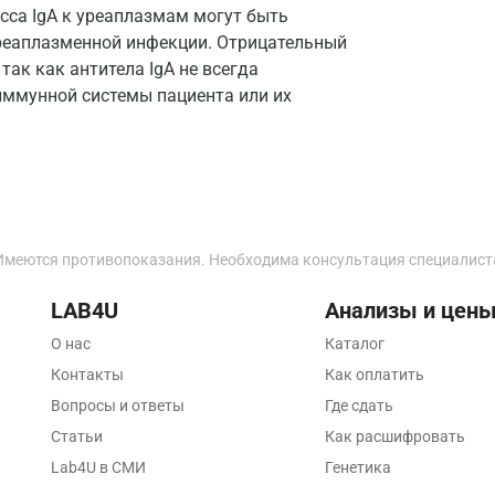
асса IgA к уреаплазмам могут быть
Калининград
реаплазменной инфекции. Отрицательный
ак как антитела IgA не всегда
Калуга
иммунной системы пациента или их
Кемерово
Ковров
Коломна
Королев
Имеются противопоказания. Необходима консультация специалист
Кострома
LAB4U
Анализы и цен
Котельники
О нас
Каталог
Контакты
Как оплатить
Красногорск
Вопросы и ответы
Где сдать
Краснодар
Статьи
Как расшифровать
Lab4U в СМИ
Генетика
Красноярск