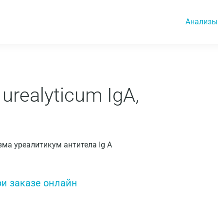
Анализы
urealyticum IgA,
азма уреалитикум антитела Ig А
ри заказе онлайн