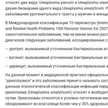
относят два вида: Ureaplasma parvum и Ureaplasma ureal
двумя биоварами одного вида Ureaplasma urealyticum:
заболевания урогенитального тракта у мужчин и женщи
В Международной классификации 10 пересмотра (Internation
and Related Health Problems 10th Revision Version for 2
самостоятельное заболевание, тем не менее можно ра
диагнозов следующих заболеваний, ассоциированных с
уретрит, вызываемый уточненным бактериальным аге
вагинит, вызываемый уточненным бактериальным аге
цервицит, вызываемый уточненным бактериальным аг
На данный момент в медицинской практике официально
"уреаплазмоз" и это заболевание принято называть со
данным этиологической классификации инфекций перед
уреаплазму (Ureaplasma urealyticum) относят к возбу
путем. Уреаплазмы относятся к условно патогенным м
обнаруживают во влагалище более чем у 30% здоровых