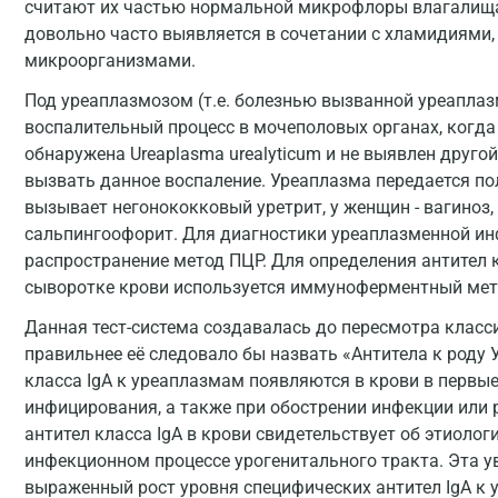
считают их частью нормальной микрофлоры влагалища 
довольно часто выявляется в сочетании с хламидиями
микроорганизмами.
Под уреаплазмозом (т.е. болезнью вызванной уреапла
воспалительный процесс в мочеполовых органах, когд
обнаружена Ureaplasma urealyticum и не выявлен друг
вызвать данное воспаление. Уреаплазма передается п
вызывает негонококковый уретрит, у женщин - вагиноз, 
сальпингоофорит. Для диагностики уреаплазменной инф
распространение метод ПЦР. Для определения антител к
сыворотке крови используется иммуноферментный мет
Данная тест-система создавалась до пересмотра класс
правильнее её следовало бы назвать «Антитела к роду У
класса IgA к уреаплазмам появляются в крови в первые 
инфицирования, а также при обострении инфекции или
антител класса IgA в крови свидетельствует об этиоло
инфекционном процессе урогенитального тракта. Эта ув
выраженный рост уровня специфических антител IgA к