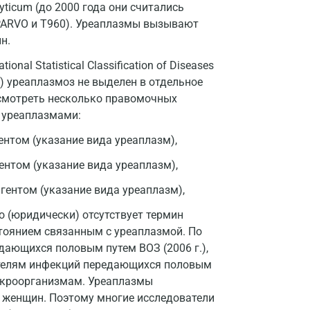
yticum (до 2000 года они считались
 PARVO и T960). Уреаплазмы вызывают
Владимир
н.
Волгоград
al Statistical Classification of Diseases
Волжский
007) уреаплазмоз не выделен в отдельное
ссмотреть несколько правомочных
Вологда
 уреаплазмами:
Воронеж
нтом (указание вида уреаплазм),
Всеволожск
нтом (указание вида уреаплазм),
Гатчина
ентом (указание вида уреаплазм),
Геленджик
 (юридически) отсутствует термин
стоянием связанным с уреаплазмой. По
Голубое
ающихся половым путем ВОЗ (2006 г.),
дителям инфекций передающихся половым
Дзержинск
икроорганизмам. Уреаплазмы
Дзержинский
 женщин. Поэтому многие исследователи