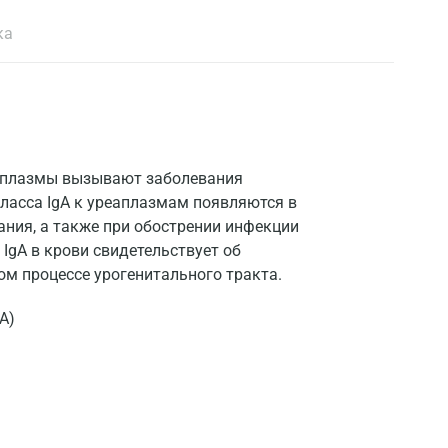
ка
аплазмы вызывают заболевания
класса IgA к уреаплазмам появляются в
вания, а также при обострении инфекции
IgA в крови свидетельствует об
м процессе урогенитального тракта.
А)