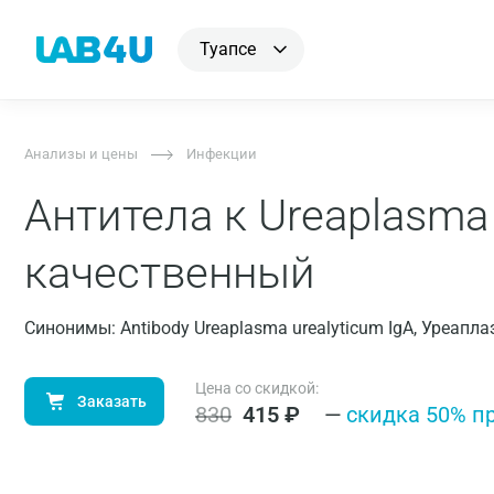
Туапсе
Анализы и цены
Инфекции
Антитела к Ureaplasma 
качественный
Синонимы: Antibody Ureaplasma urealyticum IgA, Уреапл
Цена со скидкой:
Заказать
830
415
₽
—
cкидка 50% п