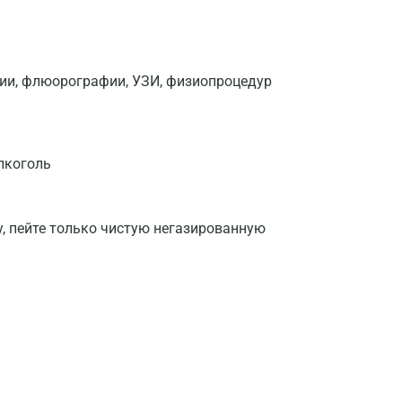
фии, флюорографии, УЗИ, физиопроцедур
лкоголь
у, пейте только чистую негазированную