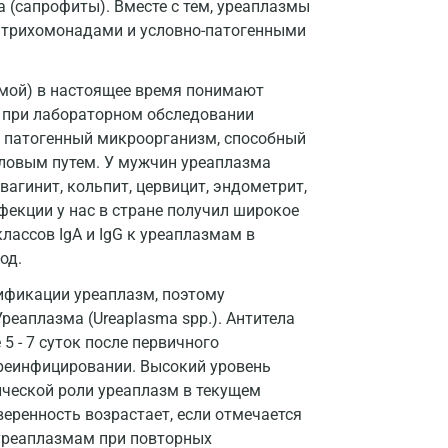
(сапрофиты). Вместе с тем, уреаплазмы
Дмитров
, трихомонадами и условно-патогенными
Долгопрудный
змой) в настоящее время понимают
Домодедово
а при лабораторном обследовании
Екатеринбург
ой патогенный микроорганизм, способный
оловым путем. У мужчин уреаплазма
Жуковский
вагинит, кольпит, цервицит, эндометрит,
екции у нас в стране получил широкое
Звенигород
лассов IgA и IgG к уреаплазмам в
Зеленоград
од.
Иваново
ификации уреаплазм, поэтому
реаплазма (Ureaplasma spp.). Антитела
Ивантеевка
5 - 7 суток после первичного
 реинфицировании. Высокий уровень
Ижевск
гической роли уреаплазм в текущем
Истра
еренность возрастает, если отмечается
 уреаплазмам при повторных
Йошкар-Ола