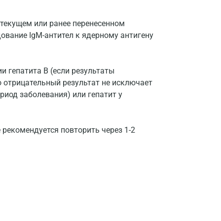
Нижний Новгород
текущем или ранее перенесенном
Казань
ование IgM-антител к ядерному антигену
Альметьевск
Апрелевка
и гепатита В (если результаты
Армавир
 отрицательный результат не исключает
риод заболевания) или гепатит у
Астрахань
Балашиха
 рекомендуется повторить через 1-2
Барнаул
Брянск
Великий Новгород
Видное
Владимир