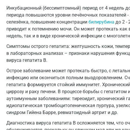
Инкубационный (бессимптомный) период от 4 недель до
периода повышаются уровни печёночных показателей -
селезёнка, повышение концентрации
билирубина
до 2 -
приводит к потемнению мочи. Он может протекать как 
недель, так и в виде хронической инфекции с многолет
Симптомы острого гепатита: желтушность кожи, темпер
в лабораторных анализах – признаки нарушения функц
вируса гепатита В.
Острое заболевание может протекать быстро, с леталь
инфекцию или окончиться полным выздоровлением. Счи
гепатита формируется стойкий иммунитет. Хронический
циррозу и раку печени. В процессе борьбы с гепатитом
аутоимунным заболеваниям: тиреоидит, хронический га
идиопатическая тромбоцитопеническая пурпура, узелко
синдром Гийена Барре, ревматоидный артрит и др.
Диагностика вируса гепатита B осложняется тем, что оч
обнаруживается, поскольку он слишком мал или же кон