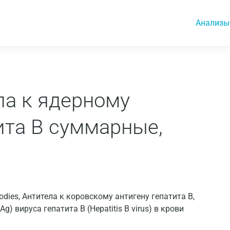
Анализы
ела к ядерному
ита B суммарные,
tibodies, Антитела к коровскому антигену гепатита В,
) вируса гепатита B (Hepatitis B virus) в крови