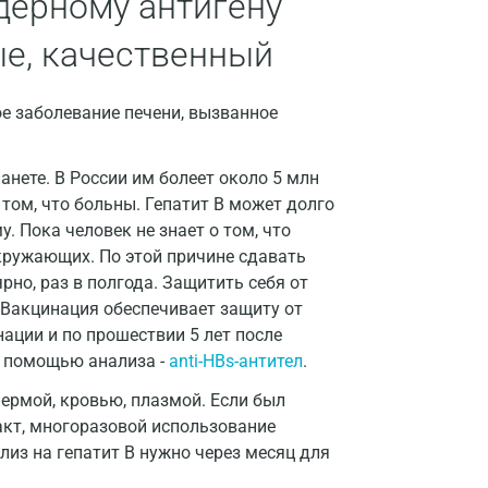
 ядерному антигену
Волгоград
ые, качественный
Волжский
ное заболевание печени, вызванное
Вологда
Воронеж
нете. В России им болеет около 5 млн
Всеволожск
том, что больны. Гепатит В может долго
. Пока человек не знает о том, что
Гатчина
окружающих. По этой причине сдавать
рно, раз в полгода. Защитить себя от
Геленджик
Вакцинация обеспечивает защиту от
Голубое
инации и по прошествии 5 лет после
с помощью анализа -
anti-HBs-антител
.
Дзержинск
ермой, кровью, плазмой. Если был
Дзержинский
кт, многоразовой использование
ализ на гепатит B нужно через месяц для
Дмитров