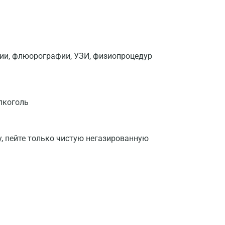
фии, флюорографии, УЗИ, физиопроцедур
лкоголь
у, пейте только чистую негазированную