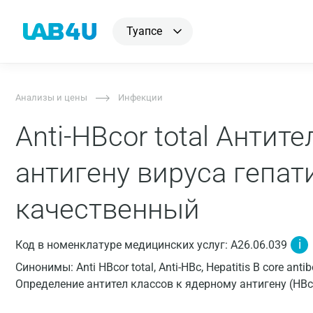
Туапсе
Анализы и цены
Инфекции
Anti-HBcor total Антит
антигену вируса гепат
качественный
i
Код в номенклатуре медицинских услуг: A26.06.039
Синонимы: Anti HBcor total, Anti-HBc, Hepatitis B core an
Определение антител классов к ядерному антигену (HBcAg