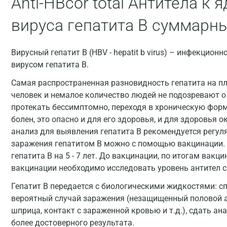
Anti-HBcor total Антитела к
вируса гепатита B суммарн
Вирусный гепатит В (HBV - hepatit b virus) – инфекцион
вирусом гепатита В.
Самая распространенная разновидность гепатита на пла
человек и немалое количество людей не подозревают о 
протекать бессимптомно, переходя в хроническую форму
болен, это опасно и для его здоровья, и для здоровья 
анализ для выявления гепатита B рекомендуется регуля
заражения гепатитом В можно с помощью вакцинации. 
гепатита В на 5 - 7 лет. До вакцинации, по итогам вакц
вакцинации необходимо исследовать уровень антител 
Гепатит В передается с биологическими жидкостями: сп
вероятный случай заражения (незащищенный половой а
шприца, контакт с зараженной кровью и т.д.), сдать ан
более достоверного результата.