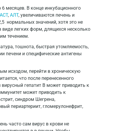
Долгопрудный
 6 месяцев. В конце инкубационного
Домодедово
АСТ
,
АЛТ
, увеличиваются печень и
 2,5 нормальных значений, хотя это не
Екатеринбург
в виде легких форм, длящихся несколько
ним течением.
Жуковский
атура, тошнота, быстрая утомляемость,
Звенигород
ии печени и специфические антигены
Зеленоград
ным исходом, перейти в хроническую
Иваново
тается, что после перенесенного
Ивантеевка
 вирусный гепатит В может приводить к
 иммунитет может приводить к
Ижевск
стрит, синдром Шегрена,
Истра
вый периартериит, гломерулонефрит,
Йошкар-Ола
ень часто сам вирус в крови не
Калининград
центрируется в в печени. Чтобы