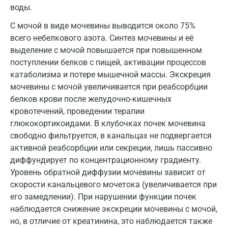
воды.
Ковров
С мочой в виде мочевины выводится около 75%
Коломна
всего небелкового азота. Синтез мочевины и её
выделение с мочой повышается при повышенном
Королев
поступлении белков с пищей, активации процессов
Кострома
катаболизма и потере мышечной массы. Экскреция
мочевины с мочой увеличивается при реабсорбции
Котельники
белков крови после желудочно-кишечных
кровотечений, проведении терапии
Красногорск
глюкокортикоидами. В клубочках почек мочевина
Краснодар
свободно фильтруется, в канальцах не подвергается
активной реабсорбции или секреции, лишь пассивно
Красноярск
диффундирует по концентрационному градиенту.
Уровень обратной диффузии мочевины зависит от
Курск
скорости канальцевого мочетока (увеличивается при
Лабинск
его замедлении). При нарушении функции почек
наблюдается снижение экскреции мочевины с мочой,
Липецк
но, в отличие от креатинина, это наблюдается также