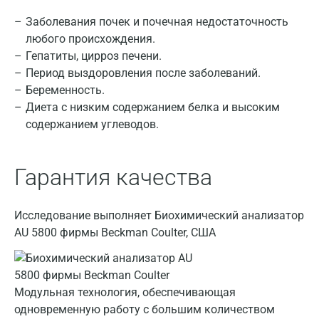
Альметьевск
Заболевания почек и почечная недостаточность
Апрелевка
любого происхождения.
Гепатиты, цирроз печени.
Армавир
Период выздоровления после заболеваний.
Астрахань
Беременность.
Диета с низким содержанием белка и высоким
Балашиха
содержанием углеводов.
Барнаул
Гарантия качества
Брянск
Великий Новгород
Исследование выполняет Биохимический анализатор
Видное
AU 5800 фирмы Beckman Coulter, США
Владимир
Волгоград
Модульная технология, обеспечивающая
одновременную работу с большим количеством
Волжский