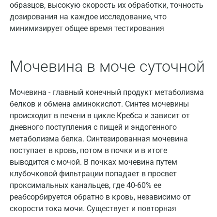
образцов, высокую скорость их обработки, точность
Вологда
дозирования на каждое исследование, что
минимизирует общее время тестирования
Воронеж
Всеволожск
Мочевина в моче суточной
Гатчина
Геленджик
Мочевина - главный конечный продукт метаболизма
белков и обмена аминокислот. Синтез мочевины
Голубое
происходит в печени в цикле Кребса и зависит от
Дзержинск
дневного поступления с пищей и эндогенного
метаболизма белка. Синтезированная мочевина
Дзержинский
поступает в кровь, потом в почки и в итоге
выводится с мочой. В почках мочевина путем
Дмитров
клубочковой фильтрации попадает в просвет
Долгопрудный
проксимальных канальцев, где 40-60% ее
реабсорбируется обратно в кровь, независимо от
Домодедово
скорости тока мочи. Существует и повторная