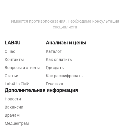
Новосибирск
Ногинск
Имеются противопоказания. Необходима консультация
специалиста
Обнинск
LAB4U
Одинцово
Анализы и цены
О нас
Каталог
Омск
Контакты
Как оплатить
Орел
Вопросы и ответы
Где сдать
Статьи
Оренбург
Как расшифровать
Lab4U в СМИ
Генетика
Орехово-Зуево
Дополнительная информация
Павловский посад
Новости
Вакансии
Пенза
Врачам
Пермь
Медцентрам