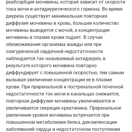
реабсорбция мочевины, которая зависит от скорости
Екатеринбург
тока мочи и антидиуретического гормона. Во время
Жуковский
диуреза существует минимальная повторная
диффузия мочевины в кровь, большее количество
Звенигород
мочевины выводится с мочой, а концентрация
Зеленоград
мочевины в плазме крови падает. В случае
обезвоживания организма жажды или при
Иваново
олигурической сердечной недостаточности
наблюдается так называемый антидиурез, в
Ивантеевка
результате которого мочевина повторно
Ижевск
диффундирует с повышенной скоростью, тем самым
вызывая увеличение концентрации ее в плазме
Истра
крови. При преренальной и постренальной почечной
недостаточности ток мочи в канальцах снижается,
Йошкар-Ола
повторная диффузия мочевины увеличивается и
Калининград
увеличивается секреция креатинина. Преренальное
увеличение уровня мочевины встречается при
Калуга
повышенном метаболизме белка, декомпенсации
Кемерово
заболеваний сердца и недостаточном поступлении