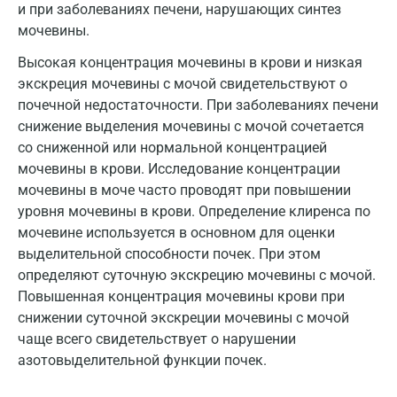
Лобня
и при заболеваниях печени, нарушающих синтез
мочевины.
Люберцы
Высокая концентрация мочевины в крови и низкая
Майкоп
экскреция мочевины с мочой свидетельствуют о
почечной недостаточности. При заболеваниях печени
Мурино
снижение выделения мочевины с мочой сочетается
Мурманск
со сниженной или нормальной концентрацией
мочевины в крови. Исследование концентрации
Мытищи
мочевины в моче часто проводят при повышении
уровня мочевины в крови. Определение клиренса по
Набережные Челны
мочевине используется в основном для оценки
Наро-Фоминск
выделительной способности почек. При этом
определяют суточную экскрецию мочевины с мочой.
Нижневартовск
Повышенная концентрация мочевины крови при
снижении суточной экскреции мочевины с мочой
Нижнекамск
чаще всего свидетельствует о нарушении
Новокузнецк
азотовыделительной функции почек.
Новороссийск