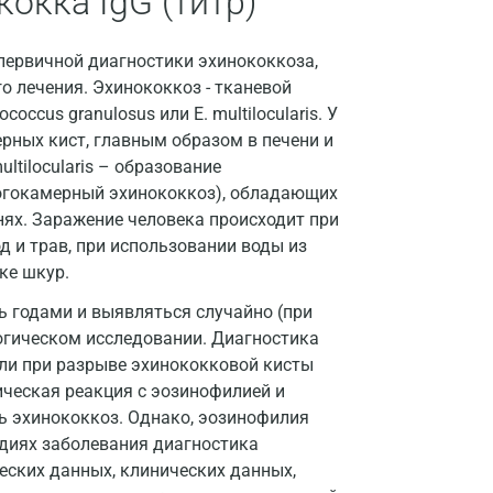
окка IgG (титр)
Волгоград
 первичной диагностики эхинококкоза,
Волжский
о лечения. Эхинококкоз - тканевой
cus granulosus или E. multilocularis. У
Вологда
рных кист, главным образом в печени и
ltilocularis – образование
Воронеж
огокамерный эхинококкоз), обладающих
Всеволожск
ях. Заражение человека происходит при
д и трав, при использовании воды из
Гатчина
ке шкур.
Геленджик
 годами и выявляться случайно (при
гическом исследовании. Диагностика
Голубое
сли при разрыве эхинококковой кисты
Дзержинск
ическая реакция с эозинофилией и
ь эхинококкоз. Однако, эозинофилия
Дзержинский
адиях заболевания диагностика
еских данных, клинических данных,
Дмитров