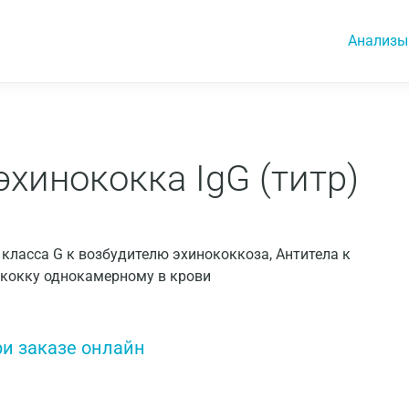
Анализы
эхинококка IgG (титр)
ы класса G к возбудителю эхинококкоза, Антитела к
нококку однокамерному в крови
ри заказе онлайн