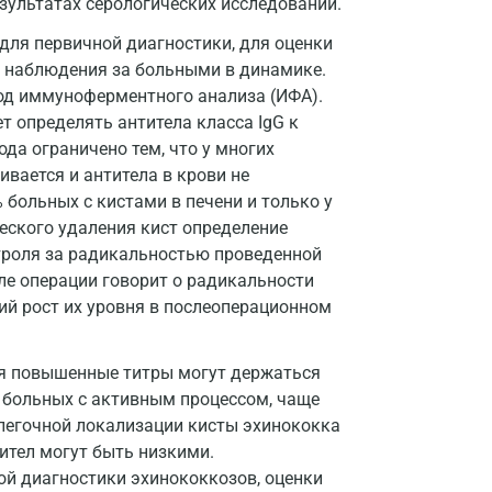
зультатах серологических исследований.
Долгопрудный
для первичной диагностики, для оценки
Домодедово
и наблюдения за больными в динамике.
од иммуноферментного анализа (ИФА).
Екатеринбург
т определять антитела класса IgG к
да ограничено тем, что у многих
Жуковский
вается и антитела в крови не
Звенигород
больных с кистами в печени и только у
еского удаления кист определение
Зеленоград
нтроля за радикальностью проведенной
Иваново
сле операции говорит о радикальности
ий рост их уровня в послеоперационном
Ивантеевка
Ижевск
ия повышенные титры могут держаться
 больных с активным процессом, чаще
Истра
 легочной локализации кисты эхинококка
Йошкар-Ола
ител могут быть низкими.
ой диагностики эхинококкозов, оценки