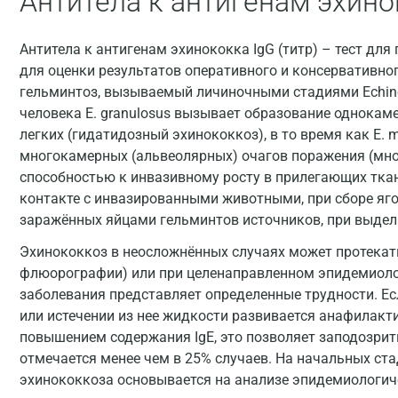
Антитела к антигенам эхинок
Антитела к антигенам эхинококка IgG (титр) – тест для
для оценки результатов оперативного и консервативног
гельминтоз, вызываемый личиночными стадиями Echinococ
человека Е. granulosus вызывает образование однокаме
легких (гидатидозный эхинококкоз), в то время как E. mu
многокамерных (альвеолярных) очагов поражения (мн
способностью к инвазивному росту в прилегающих ткан
контакте с инвазированными животными, при сборе яго
заражённых яйцами гельминтов источников, при выдел
Эхинококкоз в неосложнённых случаях может протекать
флюорографии) или при целенаправленном эпидемиоло
заболевания представляет определенные трудности. Е
или истечении из нее жидкости развивается анафилакт
повышением содержания IgE, это позволяет заподозрит
отмечается менее чем в 25% случаев. На начальных ст
эхинококкоза основывается на анализе эпидемиологич