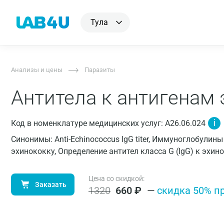
Тула
Анализы и цены
Паразиты
Антитела к антигенам 
i
Код в номенклатуре медицинских услуг: A26.06.024
Синонимы: Anti-Echinococcus IgG titer, Иммуноглобулин
эхинококку, Определение антител класса G (IgG) к эхи
Цена со скидкой:
Заказать
1320
660
₽
—
cкидка 50% п