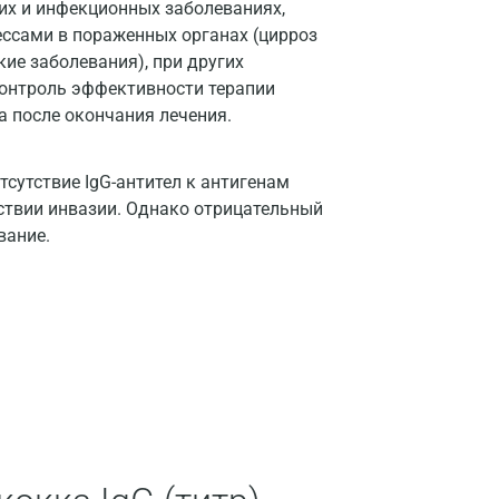
их и инфекционных заболеваниях,
Нижний Новгород
сами в пораженных органах (цирроз
кие заболевания), при других
Казань
 Контроль эффективности терапии
Альметьевск
ца после окончания лечения.
Апрелевка
сутствие IgG-антител к антигенам
Армавир
тствии инвазии. Однако отрицательный
вание.
Астрахань
Балашиха
Барнаул
Брянск
Великий Новгород
Видное
Владимир