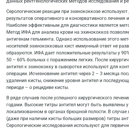
данных рентгенологических методов исследования и ре
Серологические реакции при эхинококкозе используют 
результатов оперативного и консервативного лечения 
Наиболее эффективным для диагностики является мет
Метод ИФА для анализа крови на эхинококкоз позволяе
антигенам гельминта. Однако использование этого мето
носителей эхинококковых кист иммунный ответ не разви
образуются. ИФА дает положительные результаты у 90% 
50 – 60% больных с поражением легких. После хирургич
антител к эхинококку в сыворотке используют для ко
операции. Исчезновение антител через 2 – 3 месяца по
удаления кисты, снижение уровня антител и последующ
периоде – о рецидиве кисты.
В ряде случаев после успешного хирургического лечен
годами. Высокие титры антител могут быть выявлены у
локализованном в органах брюшной полости. В случае
(даже при наличии кисты больших размеров) титры ант
Серологические исследования используют для первичн