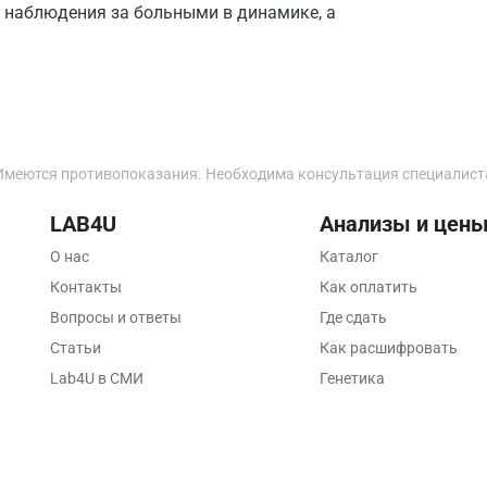
Калининград
и наблюдения за больными в динамике, а
Калуга
Кемерово
Ковров
Коломна
Имеются противопоказания. Необходима консультация специалист
Королев
LAB4U
Анализы и цен
Кострома
О нас
Каталог
Контакты
Как оплатить
Котельники
Вопросы и ответы
Где сдать
Красногорск
Статьи
Как расшифровать
Lab4U в СМИ
Генетика
Краснодар
Красноярск
Курск