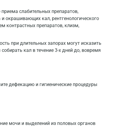
е приема слабительных препаратов,
 и окрашивающих кал, рентгенологического
ем контрастных препаратов, клизм,
Москва
сть при длительных запорах могут исказить
собирать кал в течение 3-х дней до, вовремя
Санкт-Петербург
Нижний Новгород
ания представляются врачу.
Казань
чите дефекацию и гигиенические процедуры
Альметьевск
Апрелевка
Армавир
Астрахань
ание мочи и выделений из половых органов