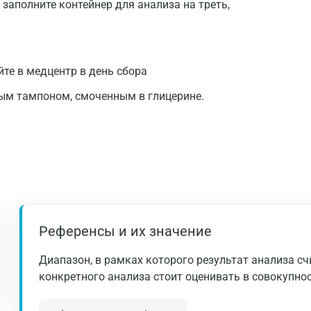
 заполните контейнер для анализа на треть,
Балашиха
Барнаул
Брянск
йте в медцентр в день сбора
Великий Новгород
ным тампоном, смоченным в глицерине.
Видное
Владимир
Волгоград
Волжский
Вологда
Референсы и их значение
Воронеж
Диапазон, в рамках которого результат анализа с
Всеволожск
конкретного анализа стоит оценивать в совокупнос
Гатчина