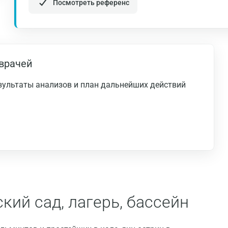
Посмотреть референс
Геленджик
Голубое
Дзержинск
врачей
Дзержинский
езультаты анализов и план дальнейших действий
Дмитров
Долгопрудный
Домодедово
Екатеринбург
Жуковский
Звенигород
кий сад, лагерь, бассейн
Зеленоград