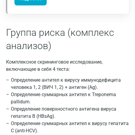
Калининград
Калуга
Группа риска (комплекс
Кемерово
Ковров
анализов)
Коломна
Комплексное скрининговое исследование,
Королев
включающее в себя 4 теста:
Кострома
Определение антител к вирусу иммунодефицита
человека 1, 2 (ВИЧ 1, 2) + антиген (Ag).
Котельники
Определение суммарных антител к Treponema
Красногорск
pallidum.
Определение поверхностного антигена вируса
Краснодар
гепатита B (HBsAg).
Определение суммарных антител к вирусу гепатита
Красноярск
C (anti-HCV).