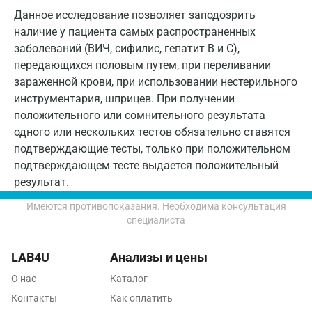
Курск
Данное исследование позволяет заподозрить
Лабинск
наличие у пациента самых распространенных
заболеваний (ВИЧ, сифилис, гепатит B и C),
Липецк
передающихся половым путем, при переливании
зараженной крови, при использовании нестерильного
Лобня
инструментария, шприцев. При получении
Люберцы
положительного или сомнительного результата
одного или нескольких тестов обязательно ставятся
Майкоп
подтверждающие тесты, только при положительном
Мурино
подтверждающем тесте выдается положительный
результат.
Мурманск
Имеются противопоказания. Необходима консультация
Мытищи
специалиста
Набережные Челны
LAB4U
Анализы и цены
Наро-Фоминск
О нас
Каталог
Контакты
Как оплатить
Нижневартовск