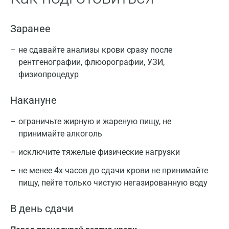
Санкт-Петербург
Положительный результат: любого из тестов
Нижний Новгород
Заранее
может свидетельствовать о наличии текущего
Казань
заболевания или о перенесенном заболевании.
не сдавайте анализы крови сразу после
Отрицательный результат: теста может
Альметьевск
рентгенографии, флюорографии, УЗИ,
свидетельствовать об отсутствии текущей или
физиопроцедур
Апрелевка
перенесенной инфекции, однако нельзя
исключать ранний срок заболевания.
Накануне
Армавир
При получении сомнительного результата
Астрахань
ограничьте жирную и жареную пищу, не
любого из тестов, тест необходимо повторить
принимайте алкоголь
Балашиха
через 10 - 14 дней.
исключите тяжелые физические нагрузки
Барнаул
не менее 4х часов до сдачи крови не принимайте
Брянск
пищу, пейте только чистую негазированную воду
Великий Новгород
В день сдачи
Видное