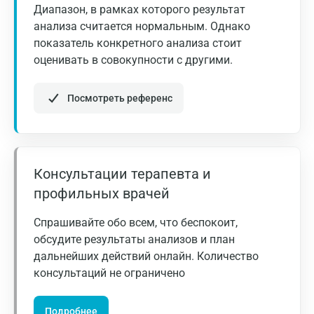
Дмитров
Диапазон, в рамках которого результат
анализа считается нормальным. Однако
Долгопрудный
показатель конкретного анализа стоит
Домодедово
оценивать в совокупности с другими.
Екатеринбург
Посмотреть референс
Жуковский
Звенигород
Зеленоград
Консультации терапевта и
профильных врачей
Иваново
Ивантеевка
Спрашивайте обо всем, что беспокоит,
обсудите результаты анализов и план
Ижевск
дальнейших действий онлайн. Количество
консультаций не ограничено
Истра
Йошкар-Ола
Подробнее