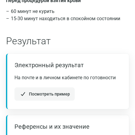
Перед процедурой взятия крови
Владимир
60 минут не курить
Волгоград
15-30 минут находиться в спокойном состоянии
Волжский
Результат
Вологда
Воронеж
Электронный результат
Всеволожск
Гатчина
На почте и в личном кабинете по готовности
Геленджик
Посмотреть пример
Голубое
Дзержинск
Дзержинский
Референсы и их значение