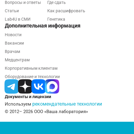
Вопросы и ответы
Где сдать
Нижнекамск
Статьи
Как расшифровать
Новокузнецк
Lab4U в СМИ
Генетика
Дополнительная информация
Новороссийск
Новости
Новосибирск
Вакансии
Врачам
Ногинск
Медцентрам
Обнинск
Корпоративным клиентам
Одинцово
Оборудование и технологии
Омск
Документы и лицензии
Орел
рекомендательные технологии
Используем
© 2012– 2026 ООО «Ваша лаборатория»
Оренбург
Орехово-Зуево