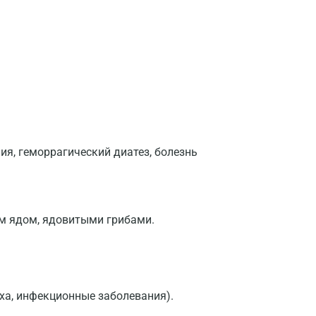
Волжский
Вологда
Воронеж
Всеволожск
Гатчина
Геленджик
я, геморрагический диатез, болезнь
Голубое
Дзержинск
м ядом, ядовитыми грибами.
Дзержинский
Дмитров
Долгопрудный
уха, инфекционные заболевания).
Домодедово