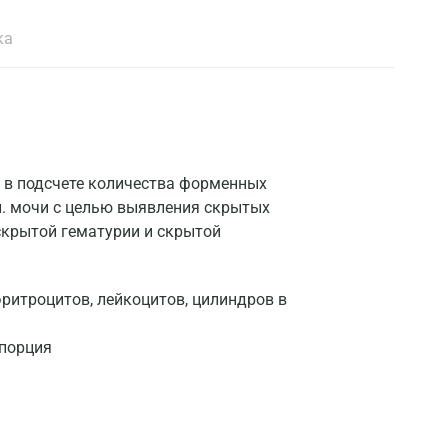
ка
 в подсчете количества форменных
л. мочи с целью выявления скрытых
скрытой гематурии и скрытой
итроцитов, лейкоцитов, цилиндров в
 порция