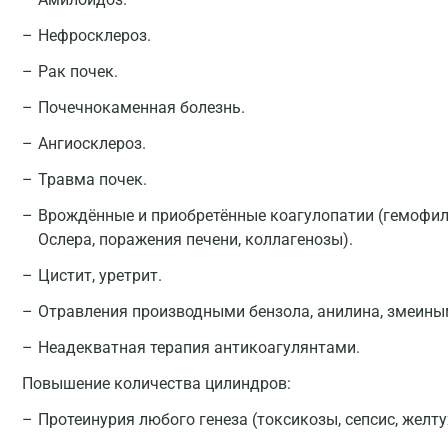
Нефросклероз.
Рак почек.
Почечнокаменная болезнь.
Ангиосклероз.
Травма почек.
Врождённые и приобретённые коагулопатии (гемофили
Ослера, поражения печени, коллагенозы).
Цистит, уретрит.
Отравления производными бензола, анилина, змеины
Неадекватная терапия антикоагулянтами.
Повышение количества цилиндров:
Протеинурия любого генеза (токсикозы, сепсис, желт