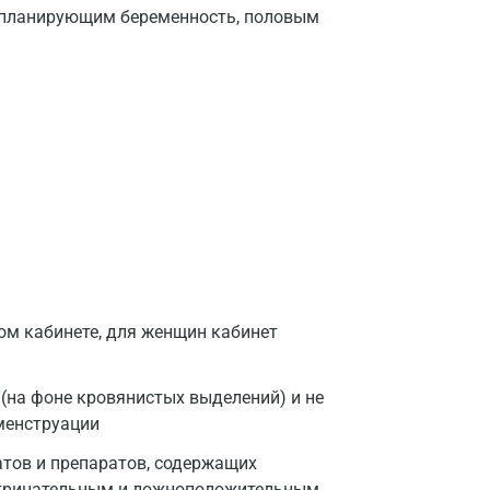
и планирующим беременность, половым
ом кабинете, для женщин кабинет
 (на фоне кровянистых выделений) и не
менструации
атов и препаратов, содержащих
оотрицательным и ложноположительным