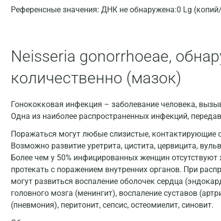
Референсные значения:
ДНК не обнаружена:0 Lg (копий
Neisseria gonorrhoeae, обн
количественно (мазок)
Гонококковая инфекция – заболевание человека, вызыв
Одна из наиболее распространенных инфекций, переда
Поражаться могут любые слизистые, контактирующие с
Возможно развитие уретрита, цистита, цервицита, вуль
Более чем у 50% инфицированных женщин отсутствуют
протекать с поражением внутренних органов. При рас
могут развиться воспаление оболочек сердца (эндокард
головного мозга (менингит), воспаление суставов (артри
(пневмония), перитонит, сепсис, остеомиелит, синовит.