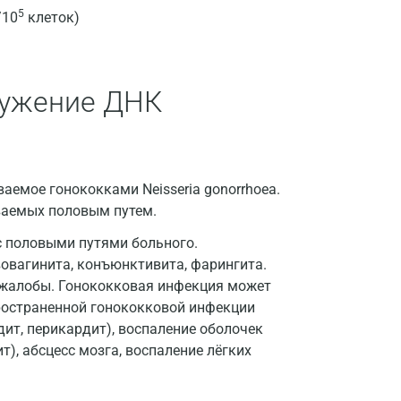
Волгоград
5
/10
клеток)
Волжский
Вологда
аружение ДНК
Воронеж
Всеволожск
Гатчина
аемое гонококками Neisseria gonorrhoea.
ваемых половым путем.
Геленджик
 половыми путями больного.
Голубое
вовагинита, конъюнктивита, фарингита.
Дзержинск
 жалобы. Гонококковая инфекция может
пространенной гонококковой инфекции
Дзержинский
ит, перикардит), воспаление оболочек
т), абсцесс мозга, воспаление лёгких
Дмитров
Долгопрудный