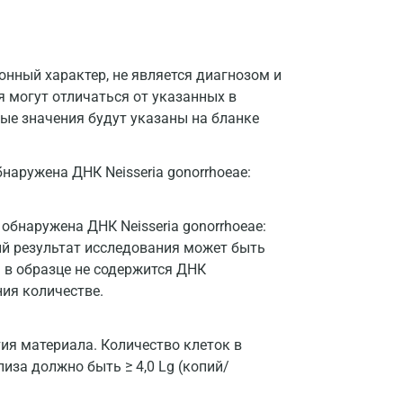
Казань
Альметьевск
нный характер, не является диагнозом и
Апрелевка
я могут отличаться от указанных в
ые значения будут указаны на бланке
Армавир
Астрахань
наружена ДНК Neisseria gonorrhoeae:
Балашиха
обнаружена ДНК Neisseria gonorrhoeae:
Барнаул
ный результат исследования может быть
Брянск
 в образце не содержится ДНК
ия количестве.
Великий Новгород
Видное
ия материала. Количество клеток в
иза должно быть ≥ 4,0 Lg (копий/
Владимир