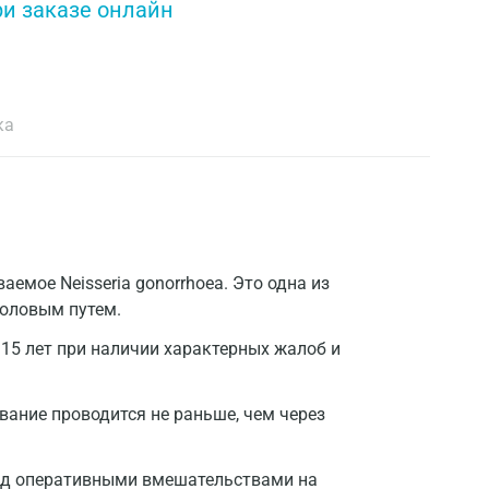
ри заказе онлайн
ка
емое Neisseria gonorrhoea. Это одна из
половым путем.
5 лет при наличии характерных жалоб и
вание проводится не раньше, чем через
ред оперативными вмешательствами на