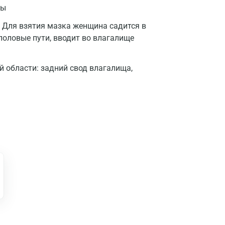
ры
Для взятия мазка женщина садится в
половые пути, вводит во влагалище
й области: задний свод влагалища,
Москва
Санкт-Петербург
Нижний Новгород