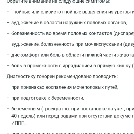
Обратите внимание на следующие симптомы:
гнойные или слизисто-гнойные выделения из уретры и
зуд, жжение в области наружных половых органов,
болезненность во время половых контактов (диспаре
зуд, жжение, болезненность при мочеиспускании (дизу
дискомфорт или боль в области нижней части живота 
боль в промежности с иррадиацией в прямую кишку (
Диагностику гонореи рекомендовано проводить:
при признаках воспаления мочеполовых путей,
при подготовке к беременности,
беременным (троекратно: при постановке на учет, при
40 недель) или перед родами при отсутствии докумен
ИППП,
при предстоящих операциях на половых органах и ор