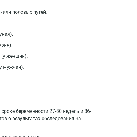
Домодедово
/или половых путей,
Екатеринбург
Жуковский
уния),
Звенигород
рия),
Зеленоград
(у женщин),
у мужчин).
Иваново
Ивантеевка
Ижевск
Истра
 сроке беременности 27-30 недель и 36-
Йошкар-Ола
тов о результатах обследования на
Калининград
ганах малого таза,