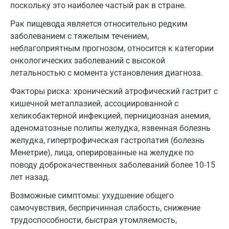
Геленджик
поскольку это наиболее частый рак в стране.
Голубое
Рак пищевода является относительно редким
заболеванием с тяжелым течением,
Дзержинск
неблагоприятным прогнозом, относится к категории
онкологических заболеваний с высокой
Дзержинский
летальностью с момента установления диагноза.
Дмитров
Факторы риска: хронический атрофический гастрит с
Долгопрудный
кишечной метаплазией, ассоциированной с
хеликобактерной инфекцией, пернициозная анемия,
Домодедово
аденоматозные полипы желудка, язвенная болезнь
желудка, гипертрофическая гастропатия (болезнь
Екатеринбург
Менетрие), лица, оперированные на желудке по
Жуковский
поводу доброкачественных заболеваний более 10-15
лет назад.
Звенигород
Возможные симптомы: ухудшение общего
Зеленоград
самочувствия, беспричинная слабость, снижение
трудоспособности, быстрая утомляемость,
Иваново