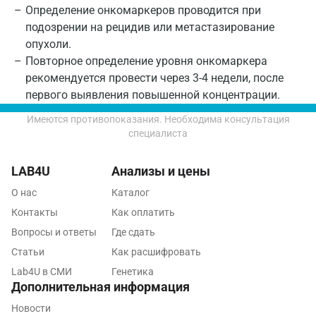
Определение онкомаркеров проводится при
Пятигорск
подозрении на рецидив или метастазирование
опухоли.
Раменское
Повторное определение уровня онкомаркера
Реутов
рекомендуется провести через 3-4 недели, после
первого выявления повышенной концентрации.
Ростов-на-Дону
Имеются противопоказания. Необходима консультация
Рыбинск
специалиста
Рязань
LAB4U
Анализы и цены
Самара
О нас
Каталог
Саратов
Контакты
Как оплатить
Вопросы и ответы
Где сдать
Сергиев Посад
Статьи
Как расшифровать
Серпухов
Lab4U в СМИ
Генетика
Дополнительная информация
Смоленск
Новости