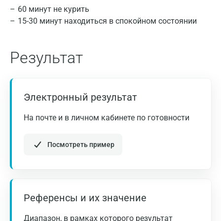
60 минут не курить
15-30 минут находиться в спокойном состоянии
Результат
Электронный результат
Уровень РЭА в сыворотке крови повышается у
На почте и в личном кабинете по готовности
больных раком пищевода, желудка, толстой
кишки и прямой кишки. Уровень РЭА в
Посмотреть пример
сыворотке крови больных раком толстой кишки
коррелирует со стадией заболевания и служит
показателем эффективности оперативного
вмешательства, химиотерапии и лучевой
Референсы и их значение
терапии. Определение концентрации РЭА в
сыворотке крови можно использовать в
Диапазон, в рамках которого результат