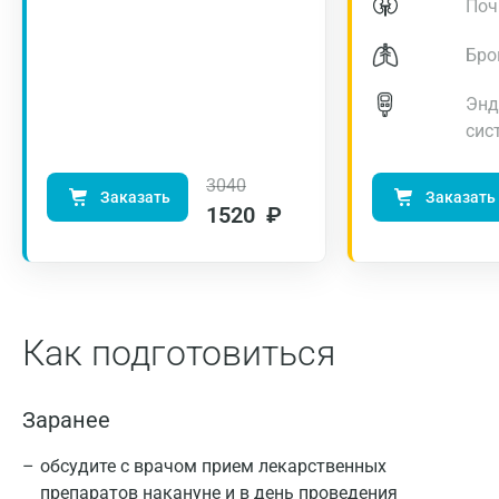
Поч
Бро
Энд
сис
3040
Заказать
Заказать
1520 ₽
Как подготовиться
Заранее
обсудите с врачом прием лекарственных
препаратов накануне и в день проведения