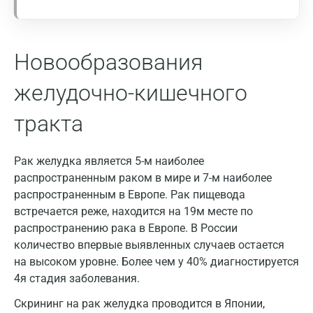
дополнительно провести биохимическое
Барнаул
исследование крови на билирубин, АЛТ, АСТ,
ГГТП и ЩФ.
Брянск
Новообразования
Результаты исследования необходимо
Великий Новгород
интерпретировать с осторожностью в комплексе
желудочно-кишечного
Видное
с результатами клинического обследования,
тракта
рентгенологических и УЗИ-исследований.
Владимир
«Золотым стандартом» диагностики
злокачественных новообразований является
Волгоград
Рак желудка является 5-м наиболее
гистологическое исследование биоптата или
распространенным раком в мире и 7-м наиболее
Волжский
пунктата опухоли.
распространенным в Европе. Рак пищевода
Вологда
встречается реже, находится на 19м месте по
распространению рака в Европе. В России
Воронеж
количество впервые выявленных случаев остается
на высоком уровне. Более чем у 40% диагностируется
Всеволожск
4я стадия заболевания.
Гатчина
Скрининг на рак желудка проводится в Японии,