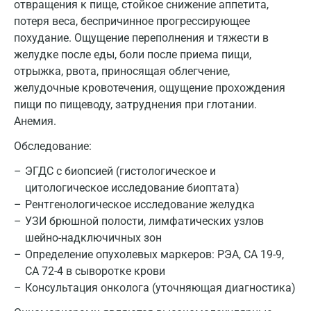
отвращения к пище, стойкое снижение аппетита,
Ивантеевка
потеря веса, беспричинное прогрессирующее
похудание. Ощущение переполнения и тяжести в
Ижевск
желудке после еды, боли после приема пищи,
отрыжка, рвота, приносящая облегчение,
Истра
желудочные кровотечения, ощущение прохождения
Йошкар-Ола
пищи по пищеводу, затруднения при глотании.
Анемия.
Калининград
Обследование:
Калуга
ЭГДС с биопсией (гистологическое и
Кемерово
цитологическое исследование биоптата)
Рентгенологическое исследование желудка
Ковров
УЗИ брюшной полости, лимфатических узлов
Коломна
шейно-надключичных зон
Определение опухолевых маркеров: РЭА, СА 19-9,
Королев
СА 72-4 в сыворотке крови
Консультация онколога (уточняющая диагностика)
Кострома