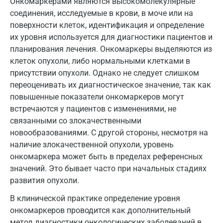
Онкомаркерами являются высокомолекулярные
Котельники
соединения, исследуемые в крови, в моче или на
Красногорск
поверхности клеток, идентификация и определение
их уровня используется для диагностики пациентов и
Краснодар
планирования лечения. Онкомаркеры выделяются из
клеток опухоли, либо нормальными клетками в
Красноярск
присутствии опухоли. Однако не следует слишком
Курск
переоценивать их диагностическое значение, так как
повышенные показатели онкомаркеров могут
Лабинск
встречаются у пациентов с изменениями, не
Липецк
связанными со злокачественными
новообразованиями. С другой стороны, несмотря на
Лобня
наличие злокачественной опухоли, уровень
онкомаркера может быть в пределах референсных
Люберцы
значений. Это бывает часто при начальных стадиях
Майкоп
развития опухоли.
Мурино
В клинической практике определение уровня
онкомаркеров проводится как дополнительный
Мурманск
метод диагностики онкологических заболеваний в