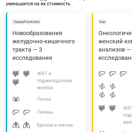
уменьшится на их стоимость
Текущий комплекс
Еще
Новообразования
Онкологиче
желудочно-кишечного
женский ко
тракта — 3
анализов —
исследования
исследован
ЖКТ и
поджелудочная
железа
Почки
ЖКТ
Печень
под
жел
Бронхи и легкие