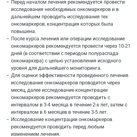
Перед началом лечения рекомендуется провести
Омск
исследования необходимых онкомаркеров и в
Орел
дальнейшем проводить исследования тех
онкомаркеров, концентрация которых была
Оренбург
повышена.
Орехово-Зуево
После курса лечения или операции исследование
онкомаркеров рекомендуется провести через 10-21
Павловский посад
дней (в соответствии с периодом полураспада
онкомаркера) с целью установления исходного
Пенза
уровня для дальнейшего мониторинга.
Пермь
Для оценки эффективности проведенного лечения
исследование онкомаркеров проводится через
Петрозаводск
месяц, далее исследование концентрации
онкомаркеров рекомендуется проводить с
Подольск
интервалом в 3-4 месяца в течение 2-х лет, затем с
Псков
интервалом в 6 месяцев в течение 3-5 лет.
Исследование концентрации онкомаркеров
Пушкин
рекомендуется проводить перед любым
Пушкино
изменением лечения.