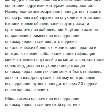
сочетании с другими методами исследований.
Мытищи
Исследование онкомаркеров проводиться также с
Набережные Челны
целью раннего обнаружения опухоли и метастазов
(скрининговые обследования групп риска) и
Наро-Фоминск
прогноза течения заболевания. Ещё одно важное
направление применения исследования
Нижневартовск
онкомаркеров в клинике, это ведение
Нижнекамск
онкологических больных: мониторинг терапии и
контроль течения заболевания, идентификация
Новокузнецк
множественных опухолей и их метастазов, контроль
Новороссийск
полноты удаления опухоли (концентрация
онкомаркера после лечения может быть повышена
Новосибирск
за счёт распада опухоли, поэтому контрольные
исследования лучше проводить через 2-3 недели
Ногинск
после начала лечения).
Обнинск
Общая схема назначения исследования
Одинцово
онкомаркеров в клинической практике: