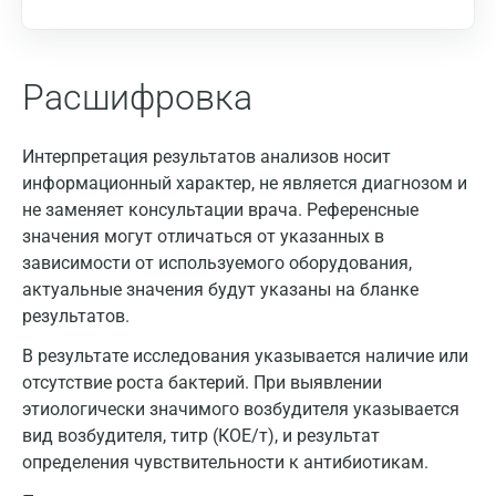
Брянск
Великий Новгород
Расшифровка
Видное
Владимир
Интерпретация результатов анализов носит
информационный характер, не является диагнозом и
Волгоград
не заменяет консультации врача. Референсные
Волжский
значения могут отличаться от указанных в
зависимости от используемого оборудования,
Вологда
актуальные значения будут указаны на бланке
результатов.
Воронеж
В результате исследования указывается наличие или
Всеволожск
отсутствие роста бактерий. При выявлении
Гатчина
этиологически значимого возбудителя указывается
вид возбудителя, титр (КОЕ/т), и результат
Геленджик
определения чувствительности к антибиотикам.
Голубое