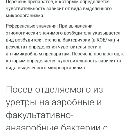
Перечень препаратов, к которым определяется
чувствительность зависит от вида выделенного
Дзержинск
микроорганизма.
Дзержинский
Референсные значения:
При выявлении
этиологически значимого возбудителя указывается
Дмитров
вид возбудителя, степень бактериурии (в КОЕ/мл) и
Долгопрудный
результат определения чувствительности к
антимикробным препаратам. Перечень препаратов, к
Домодедово
которым определяется чувствительность зависит от
Екатеринбург
вида выделенного микроорганизма.
Жуковский
Посев отделяемого из
Звенигород
уретры на аэробные и
Зеленоград
факультативно-
Иваново
Ивантеевка
анаэробные бактерии с