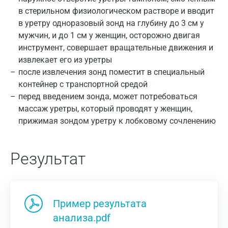
в стерильном физиологическом растворе и вводит
в уретру одноразовый зонд на глубину до 3 см у
мужчин, и до 1 см у женщин, осторожно двигая
Москва
инструмент, совершает вращательные движения и
Санкт-Петербург
извлекает его из уретры
после извлечения зонд поместит в специальный
Нижний Новгород
контейнер с транспортной средой
перед введением зонда, может потребоваться
Казань
массаж уретры, который проводят у женщин,
Альметьевск
прижимая зондом уретру к лобковому сочленению
Апрелевка
Результат
Армавир
Астрахань
Балашиха
Пример результата
Барнаул
анализа.pdf