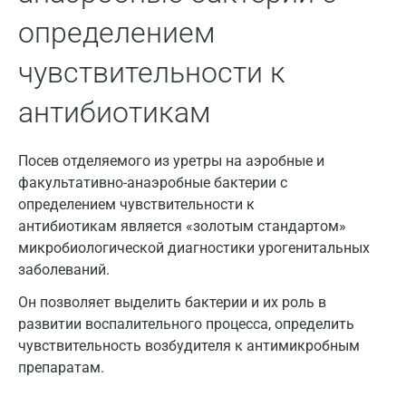
Ижевск
определением
Истра
чувствительности к
Йошкар-Ола
антибиотикам
Калининград
Калуга
Посев отделяемого из уретры на аэробные и
факультативно-анаэробные бактерии с
Кемерово
определением чувствительности к
антибиотикам является «золотым стандартом»
Ковров
микробиологической диагностики урогенитальных
Коломна
заболеваний.
Королев
Он позволяет выделить бактерии и их роль в
развитии воспалительного процесса, определить
Кострома
чувствительность возбудителя к антимикробным
препаратам.
Котельники
Красногорск