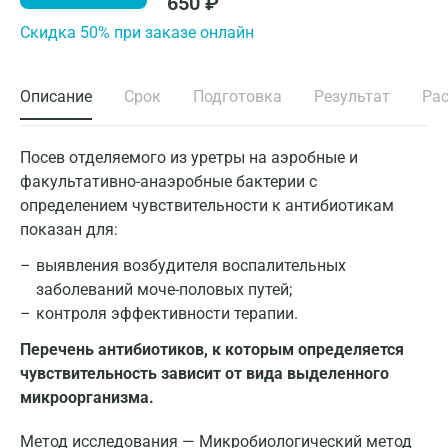
650
₽
Cкидка 50% при заказе онлайн
Описание
Срок
Подготовка
Результат
Ра
Посев отделяемого из уретры на аэробные и
факультативно-анаэробные бактерии с
определением чувствительности к антибиотикам
показан для:
выявления возбудителя воспалительных
заболеваний моче-половых путей;
контроля эффективности терапии.
Перечень антибиотиков, к которым определяется
чувствительность зависит от вида выделенного
микроорганизма.
Метод исследования — Микробиологический метод