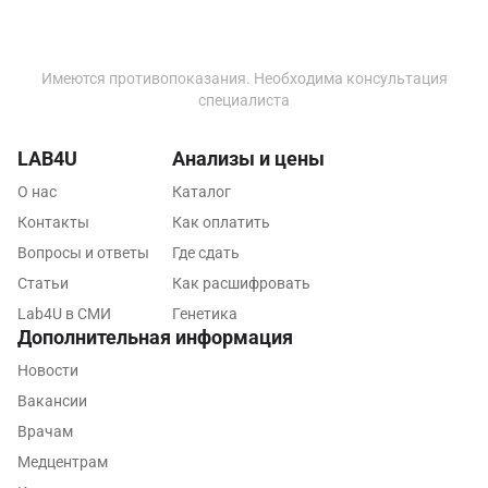
Краснодар
Имеются противопоказания. Необходима консультация
Красноярск
специалиста
Курск
LAB4U
Анализы и цены
Лабинск
О нас
Каталог
Липецк
Контакты
Как оплатить
Лобня
Вопросы и ответы
Где сдать
Статьи
Как расшифровать
Люберцы
Lab4U в СМИ
Генетика
Дополнительная информация
Майкоп
Новости
Мурино
Вакансии
Мурманск
Врачам
Медцентрам
Мытищи