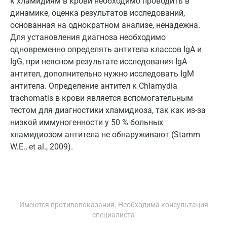
к хламидиям в крови необходимо проводить в
динамике, оценка результатов исследований,
Йошкар-Ола
основанная на однократном анализе, ненадежна.
Для установления диагноза необходимо
Калининград
одновременно определять антитела классов IgA и
Калуга
IgG, при неясном результате исследования IgA
антител, дополнительно нужно исследовать IgM
Кемерово
антитела. Определение антител к Chlamydia
Ковров
trachomatis в крови является вспомогательным
тестом для диагностики хламидиоза, так как из-за
Коломна
низкой иммуногенности у 50 % больных
хламидиозом антитела не обнаруживают (Stamm
Королев
W.E., et al., 2009).
Кострома
Котельники
Красногорск
Имеются противопоказания. Необходима консультация
специалиста
Краснодар