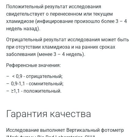
Москва
Положительный результат исследования
свидетельствует о перенесенном или текущем
Санкт-Петербург
хламидиозе (инфицирование произошло более 3 – 4
недель назад).
Нижний Новгород
Отрицательный результат исследования может быть
Казань
при отсутствии хламидиоза и на ранних сроках
Альметьевск
заболевания (менее 3 – 4 недель).
Апрелевка
Референсные значения:
< 0,9 - отрицательный;
Армавир
0,9-1,1 - сомнительный;
Астрахань
≥1,1 - положительный.
Балашиха
Гарантия качества
Барнаул
Брянск
Исследование выполняет Вертикальный фотометр
Великий Новгород