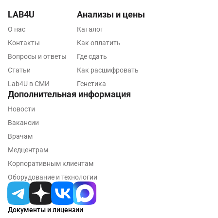
Красноярск
LAB4U
Анализы и цены
Курск
О нас
Каталог
Контакты
Как оплатить
Лабинск
Вопросы и ответы
Где сдать
Липецк
Статьи
Как расшифровать
Lab4U в СМИ
Генетика
Лобня
Дополнительная информация
Люберцы
Новости
Майкоп
Вакансии
Врачам
Мурино
Медцентрам
Мурманск
Корпоративным клиентам
Оборудование и технологии
Мытищи
Набережные Челны
Документы и лицензии
Наро-Фоминск