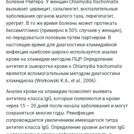
болезни Рейтера. У женщин Chlamydia trachomatis
Дзержинский
вызывает цервицит, сальпингит, воспалительные
заболевания органов малого таза, перигепатит,
Дмитров
уретрит. В то же время болезнь может протекать
Долгопрудный
бессимптомно (примерно в 50% случаев у женщин),
но передаваться половым путем партнерам. В
Домодедово
настоящее время для диагностики хламидийной
Екатеринбург
инфекции наиболее широко используется анализ
крови на хламидии методом ПЦР. Определение
Жуковский
антител в сыворотке крови к Chlamydia trachomatis
является вспомогательным методом диагностики
Звенигород
хламидиоза (Workowski K.A., et al., 2006).
Зеленоград
Анализ крови на хламидии позволяет выявить
Иваново
антитела класса IgG, которые появляются в крови
через 15 – 20 дней после начала заболевания и могут
Ивантеевка
сохраняться многие годы. Реинфекция
сопровождается увеличением имеющегося титра
Ижевск
антител класса IgG. Определение уровня антител IgG
Истра