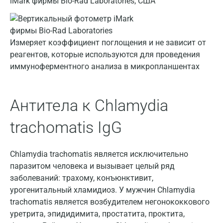
iMark фирмы Bio-Rad Laboratories, США
Видное
Владимир
Измеряет коэффициент поглощения и не зависит от
реагентов, которые используются для проведения
Волгоград
иммуноферментного анализа в микропланшентах
Волжский
Вологда
Антитела к Chlamydia
Воронеж
trachomatis IgG
Всеволожск
Гатчина
Chlamydia trachomatis является исключительно
паразитом человека и вызывает целый ряд
Геленджик
заболеваний: трахому, конъюнктивит,
урогенитальный хламидиоз. У мужчин Chlamydia
Голубое
trachomatis является возбудителем негонококкового
Дзержинск
уретрита, эпидидимита, простатита, проктита,