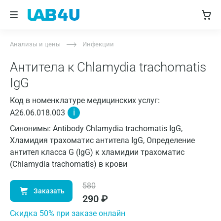
Анализы и цены
Инфекции
Антитела к Chlamydia trachomatis
IgG
Код в номенклатуре медицинских услуг:
i
A26.06.018.003
Синонимы: Antibody Chlamydia trachomatis IgG,
Хламидия трахоматис антитела IgG, Определение
антител класса G (IgG) к хламидии трахоматис
(Chlamydia trachomatis) в крови
580
Заказать
290
₽
Cкидка 50% при заказе онлайн