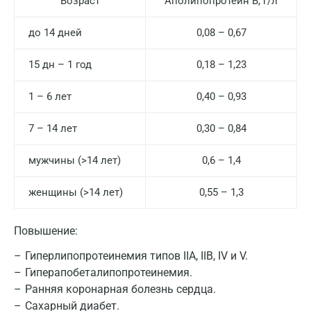
Возраст
Аполипопротеин B, г/л
до 14 дней
0,08 – 0,67
15 дн – 1 год
0,18 – 1,23
1 – 6 лет
0,40 – 0,93
7 – 14 лет
0,30 – 0,84
мужчины (>14 лет)
0,6 – 1,4
женщины (>14 лет)
0,55 – 1,3
Повышение:
Москва
Гиперлипопротеинемия типов IIА, IIВ, IV и V.
Санкт-Петербург
Гиперапобеталипопротеинемия.
Ранняя коронарная болезнь сердца.
Нижний Новгород
Сахарный диабет.