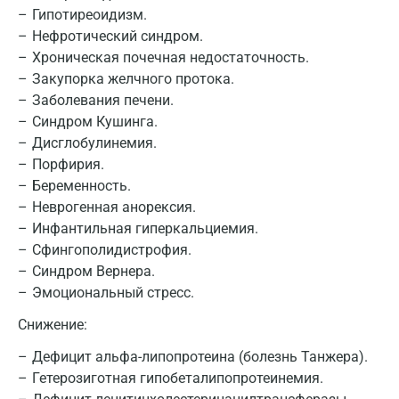
Казань
Гипотиреоидизм.
Нефротический синдром.
Альметьевск
Хроническая почечная недостаточность.
Закупорка желчного протока.
Апрелевка
Заболевания печени.
Армавир
Синдром Кушинга.
Дисглобулинемия.
Астрахань
Порфирия.
Балашиха
Беременность.
Неврогенная анорексия.
Барнаул
Инфантильная гиперкальциемия.
Сфингополидистрофия.
Брянск
Синдром Вернера.
Великий Новгород
Эмоциональный стресс.
Видное
Снижение:
Дефицит альфа-липопротеина (болезнь Танжера).
Владимир
Гетерозиготная гипобеталипопротеинемия.
Волгоград