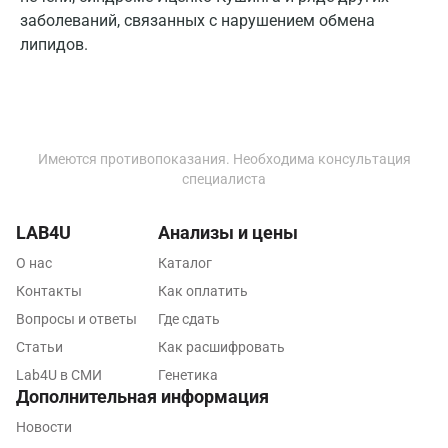
Липецк
заболеваний, связанных с нарушением обмена
липидов.
Лобня
Люберцы
Майкоп
Имеются противопоказания. Необходима консультация
Мурино
специалиста
Мурманск
LAB4U
Анализы и цены
Мытищи
О нас
Каталог
Набережные Челны
Контакты
Как оплатить
Вопросы и ответы
Где сдать
Наро-Фоминск
Статьи
Как расшифровать
Нижневартовск
Lab4U в СМИ
Генетика
Дополнительная информация
Нижнекамск
Новости
Новокузнецк