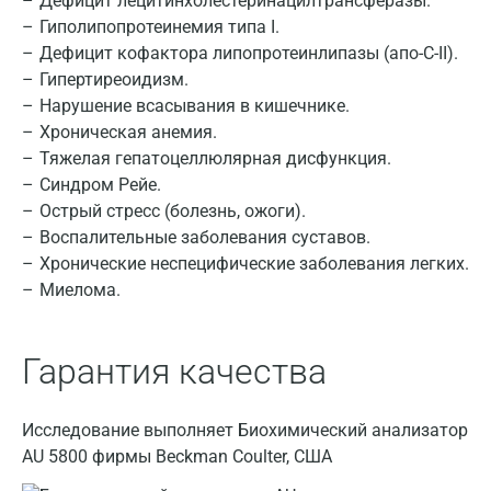
Дефицит лецитинхолестеринацилтрансферазы.
Гиполипопротеинемия типа I.
Волжский
Дефицит кофактора липопротеинлипазы (апо-С-II).
Вологда
Гипертиреоидизм.
Нарушение всасывания в кишечнике.
Воронеж
Хроническая анемия.
Тяжелая гепатоцеллюлярная дисфункция.
Всеволожск
Синдром Рейе.
Гатчина
Острый стресс (болезнь, ожоги).
Воспалительные заболевания суставов.
Геленджик
Хронические неспецифические заболевания легких.
Миелома.
Голубое
Дзержинск
Гарантия качества
Дзержинский
Дмитров
Исследование выполняет Биохимический анализатор
AU 5800 фирмы Beckman Coulter, США
Долгопрудный