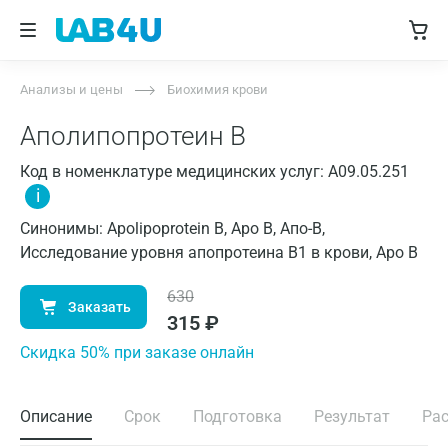
Анализы и цены
Биохимия крови
Аполипопротеин В
Код в номенклатуре медицинских услуг: A09.05.251
i
Синонимы: Apolipoprotein B, Apo B, Апо-B,
Исследование уровня апопротеина B1 в крови, Аро В
630
Заказать
315
₽
Cкидка 50% при заказе онлайн
Описание
Срок
Подготовка
Результат
Ра