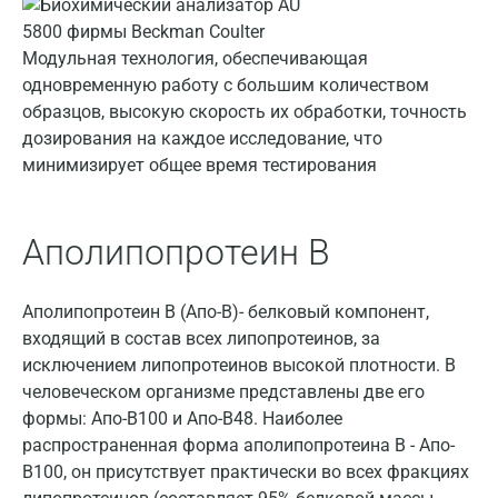
Домодедово
Екатеринбург
Модульная технология, обеспечивающая
одновременную работу с большим количеством
Жуковский
образцов, высокую скорость их обработки, точность
дозирования на каждое исследование, что
Звенигород
минимизирует общее время тестирования
Зеленоград
Иваново
Аполипопротеин В
Ивантеевка
Аполипопротеин B (Апо-В)- белковый компонент,
Ижевск
входящий в состав всех липопротеинов, за
Истра
исключением липопротеинов высокой плотности. В
человеческом организме представлены две его
Йошкар-Ола
формы: Апо-В100 и Апо-В48. Наиболее
распространенная форма аполипопротеина В - Апо-
Калининград
В100, он присутствует практически во всех фракциях
Калуга