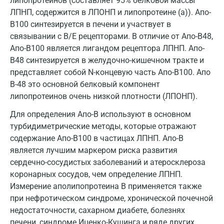
липопротеинов (составляет 95% белковой массы
ЛПНП, содержится в ЛПОНП и липопротеине (а)). Апо-
Кемерово
В100 синтезируется в печени и участвует в
Ковров
связывании с В/Е рецепторами. В отличие от Апо-В48,
Апо-В100 является лигандом рецептора ЛПНП. Апо-
Коломна
В48 синтезируется в желудочно-кишечном тракте и
представляет собой N-концевую часть Апо-В100. Апо
Королев
В-48 это основной белковый компонент
Кострома
липопротеинов очень низкой плотности (ЛПОНП).
Котельники
Для определения Апо-В используют в основном
турбидиметрические методы, которые отражают
Красногорск
содержание Апо-В100 в частицах ЛПНП. Апо-В
является лучшим маркером риска развития
Краснодар
сердечно-сосудистых заболеваний и атеросклероза
Красноярск
коронарных сосудов, чем определение ЛПНП.
Измерение аполипопротеина В применяется также
Курск
при нефротическом синдроме, хронической почечной
недостаточности, сахарном диабете, болезнях
Лабинск
печени, синдроме Иценко-Кушинга и ряде других