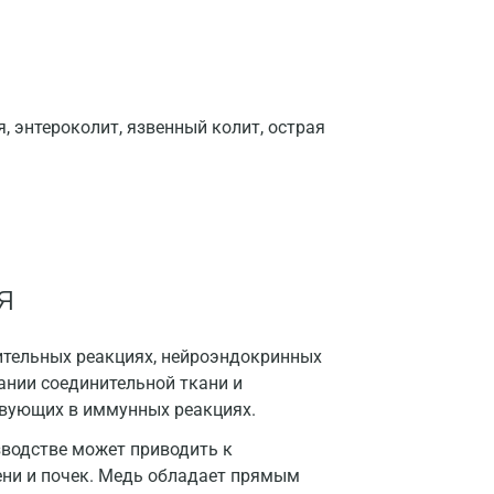
Гатчина
Геленджик
Голубое
 энтероколит, язвенный колит, острая
Дзержинск
Дзержинский
Дмитров
я
Долгопрудный
Домодедово
ительных реакциях, нейроэндокринных
ании соединительной ткани и
Екатеринбург
ствующих в иммунных реакциях.
Жуковский
зводстве может приводить к
Звенигород
ни и почек. Медь обладает прямым