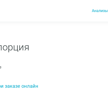
Анализы
 порция
е
ри заказе онлайн