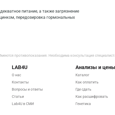
Зеленоград
декватное питание, а также загрязнение
Иваново
цинком, передозировка гормональных
Ивантеевка
Ижевск
Истра
Йошкар-Ола
Имеются противопоказания. Необходима консультация специалист
Калининград
LAB4U
Анализы и цен
Калуга
О нас
Каталог
Контакты
Как оплатить
Кемерово
Вопросы и ответы
Где сдать
Ковров
Статьи
Как расшифровать
Lab4U в СМИ
Генетика
Коломна
Королев