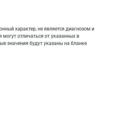
Астрахань
Балашиха
Барнаул
нный характер, не является диагнозом и
я могут отличаться от указанных в
Брянск
ые значения будут указаны на бланке
Великий Новгород
Видное
Владимир
Волгоград
Волжский
Вологда
Воронеж
Всеволожск