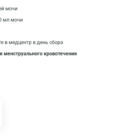
ей мочи
0 мл мочи
те в медцентр в день сбора
я менструального кровотечения
Москва
Санкт-Петербург
Нижний Новгород
Казань
Альметьевск
Апрелевка
Армавир