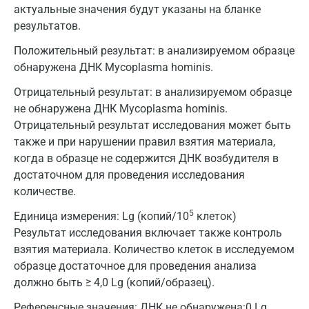
актуальные значения будут указаны на бланке
Альметьевск
результатов.
Апрелевка
Положительный результат: в анализируемом образце
Армавир
обнаружена ДНК Mycoplasma hominis.
Отрицательный результат: в анализируемом образце
Астрахань
не обнаружена ДНК Mycoplasma hominis.
Балашиха
Отрицательный результат исследования может быть
также и при нарушении правил взятия материала,
Барнаул
когда в образце не содержится ДНК возбудителя в
Брянск
достаточном для проведения исследования
количестве.
Великий Новгород
5
Единица измерения:
Lg (копий/10
клеток)
Видное
Результат исследования включает также контроль
взятия материала. Количество клеток в исследуемом
Владимир
образце достаточное для проведения анализа
Волгоград
должно быть ≥ 4,0 Lg (копий/образец).
Референсные значения:
ДНК не обнаружена:0 Lg
Волжский