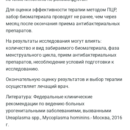
Лобня
Для оценки эффективности терапии методом ПЦР,
забор биоматериала проводят не ранее, чем через
Люберцы
месяц после окончания приема антибактериальных
Майкоп
препаратов.
Мурино
На результаты исследования могут влиять:
количество и вид забираемого биоматериала, фаза
Мурманск
менструального цикла, прием антибактериальных
препаратов, несоблюдение условий подготовки к
Мытищи
исследованию.
Набережные Челны
Окончательную оценку результатов и выбор терапии
Наро-Фоминск
осуществляет лечащий врач.
Нижневартовск
Литература: Федеральные клинические
рекомендации по ведению больных
Нижнекамск
урогенитальными заболеваниями, вызванными
Ureaplasma spp., Mycoplasma hominins.- Москва, 2016
Новокузнецк
г.