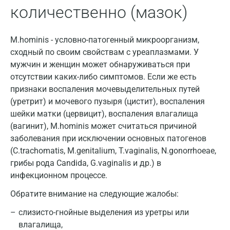
количественно (мазок)
Екатеринбург
Жуковский
M.hominis - условно-патогенный микроорганизм,
Звенигород
сходный по своим свойствам с уреаплазмами. У
мужчин и женщин может обнаруживаться при
Зеленоград
отсутствии каких-либо симптомов. Если же есть
признаки воспаления мочевыделительных путей
Иваново
(уретрит) и мочевого пузыря (цистит), воспаления
Ивантеевка
шейки матки (цервицит), воспаления влагалища
(вагинит), M.hominis может считаться причиной
Ижевск
заболевания при исключении основных патогенов
Истра
(C.trachomatis, M.genitalium, T.vaginalis, N.gonorrhoeae,
грибы рода Candida, G.vaginalis и др.) в
Йошкар-Ола
инфекционном процессе.
Калининград
Обратите внимание на следующие жалобы:
Калуга
слизисто-гнойные выделения из уретры или
влагалища,