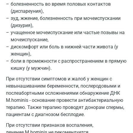
Кемерово
болезненность во время половых контактов
(диспареуния),
Ковров
зуд, жжение, болезненность при мочеиспускании
Коломна
(дизурия),
учащенное мочеиспускание или частые позывы на
Королев
мочеиспускание,
Кострома
дискомфорт или боль в нижней части живота (у
женщин),
Котельники
боли в промежности с распространением в прямую
кишку (у мужчин).
Красногорск
При отсутствии симптомов и жалоб у женщин с
Краснодар
невынашиванием беременности, послеродовыми и
Красноярск
послеабортными осложнениями обнаружение ДНК
M.hominis - основание провести антибактериальную
Курск
терапию. Также терапию проводят донорам спермы,
пациентам с диагнозом бесплодие.
Лабинск
При отсутствии признаков воспаления,
Липецк
лечение M.hominis не рекомендуется.