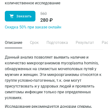
количественное исследование
560
Заказать
280
₽
Cкидка 50% при заказе онлайн
Описание
Срок
Подготовка
Результат
Ра
Данный анализ позволяет выявить наличие и
количество микроорганизмов mycoplasma hominis,
обнаруженных на слизистых мочеполовых путей у
мужчин и женщин. Эти микроорганизмы относятся к
группе условно-патогенных, т.к. они могут
присутствовать и у здоровых людей и проявлять
симптомы инфекции только при определенных
условиях.
Исследование рекомендуется донорам спермы,