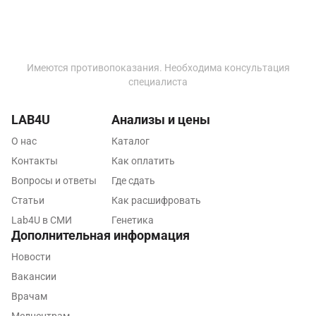
Новороссийск
Новосибирск
Ногинск
Имеются противопоказания. Необходима консультация
специалиста
Обнинск
Одинцово
LAB4U
Анализы и цены
Омск
О нас
Каталог
Контакты
Как оплатить
Орел
Вопросы и ответы
Где сдать
Оренбург
Статьи
Как расшифровать
Орехово-Зуево
Lab4U в СМИ
Генетика
Дополнительная информация
Павловский посад
Новости
Пенза
Вакансии
Врачам
Пермь