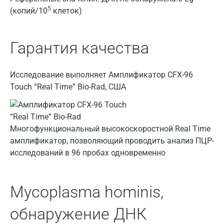
5
(копий/10
клеток)
Вологда
Воронеж
Гарантия качества
Всеволожск
Исследование выполняет Амплификатор CFX-96
Гатчина
Touch “Real Time” Bio-Rad, США
Геленджик
Голубое
Многофункциональный высокоскоростной Real Time
Дзержинск
амплификатор, позволяющий проводить анализ ПЦР-
исследований в 96 пробах одновременно
Дзержинский
Дмитров
Mycoplasma hominis,
Долгопрудный
обнаружение ДНК
Домодедово