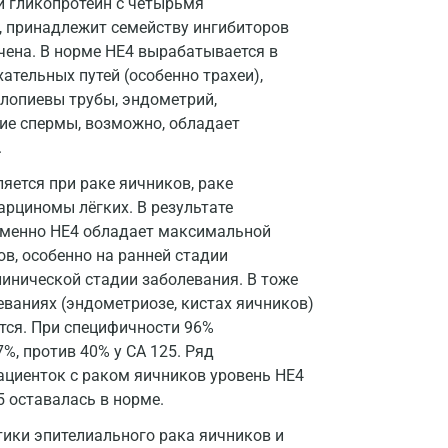
й гликопротеин с четырьмя
Дзержинский
 принадлежит семейству ингибиторов
Дмитров
чена. В норме HE4 вырабатывается в
ательных путей (особенно трахеи),
Долгопрудный
лопиевы трубы, эндометрий,
ние спермы, возможно, обладает
Домодедово
.
Екатеринбург
ется при раке яичников, раке
Жуковский
рциномы лёгких. В результате
именно HE4 обладает максимальной
Звенигород
в, особенно на ранней стадии
инической стадии заболевания. В тоже
Зеленоград
ваниях (эндометриозе, кистах яичников)
Иваново
тся. При специфичности 96%
%, против 40% у CA 125. Ряд
Ивантеевка
пациенток c раком яичников уровень HE4
Ижевск
5 оставалась в норме.
ики эпителиального рака яичников и
Истра