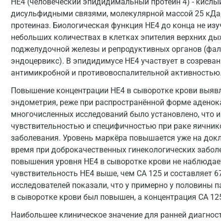
HE4 (человеческий эпидидимальный протеин 4) - кислы
дисульфидными связями, молекулярной массой 25 кДа,
протеиназ. Биологическая функция HE4 до конца не изу
небольших количествах в клетках эпителия верхних дых
поджелудочной железы и репродуктивных органов (фал
эндоцервикс). В эпидидимусе HE4 участвует в созрева
антимикробной и противовоспалительной активностью
Повышение концентрации HE4 в сыворотке крови выявля
эндометрия, реже при распространённой форме аденока
многочисленных исследований было установлено, что 
чувствительностью и специфичностью при раке яичнико
заболевания. Уровень маркёра повышается уже на докл
время при доброкачественных гинекологических заболе
повышения уровня НЕ4 в сыворотке крови не наблюдае
чувствительность НЕ4 выше, чем CA 125 и составляет 67
исследователей показали, что у примерно у половины 
в сыворотке крови был повышен, а концентрация CA 12
Наибольшее клиническое значение для ранней диагност