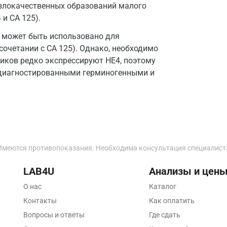
злокачественных образований малого
Йошкар-Ола
и CA 125).
Калининград
и может быть использовано для
сочетании с CA 125). Однако, необходимо
Калуга
иков редко экспрессируют HE4, поэтому
 диагностированными герминогенными и
Кемерово
Ковров
Коломна
Королев
Имеются противопоказания. Необходима консультация специалист
Кострома
LAB4U
Анализы и цен
Котельники
О нас
Каталог
Красногорск
Контакты
Как оплатить
Краснодар
Вопросы и ответы
Где сдать