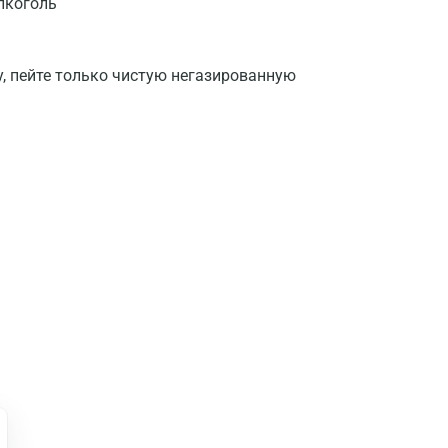
лкоголь
у, пейте только чистую негазированную