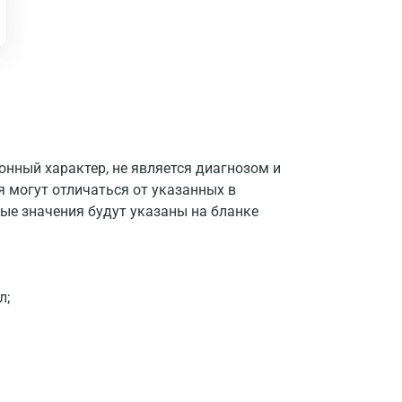
Москва
Санкт-Петербург
Нижний Новгород
Казань
Альметьевск
нный характер, не является диагнозом и
Апрелевка
я могут отличаться от указанных в
ые значения будут указаны на бланке
Армавир
Астрахань
Балашиха
л;
Барнаул
Брянск
Великий Новгород