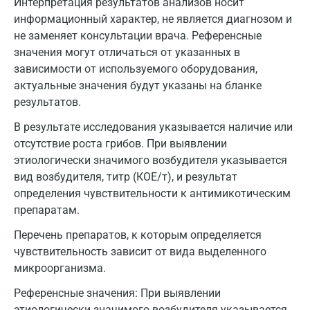
Армавир
Интерпретация результатов анализов носит
информационный характер, не является диагнозом и
Астрахань
не заменяет консультации врача. Референсные
значения могут отличаться от указанных в
Балашиха
зависимости от используемого оборудования,
Барнаул
актуальные значения будут указаны на бланке
результатов.
Брянск
В результате исследования указывается наличие или
Великий Новгород
отсутствие роста грибов. При выявлении
этиологически значимого возбудителя указывается
Видное
вид возбудителя, титр (КОЕ/т), и результат
Владимир
определения чувствительности к антимикотическим
препаратам.
Волгоград
Перечень препаратов, к которым определяется
Волжский
чувствительность зависит от вида выделенного
микроорганизма.
Вологда
Референсные значения:
При выявлении
Воронеж
этиологически значимого возбудителя указывается