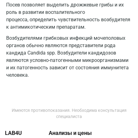
Звенигород
Посев позволяет выделить дрожжевые грибы и их
роль в развитии воспалительного
Зеленоград
процесса, определить чувствительность возбудителя
Иваново
к антимикотическим препаратам.
Ивантеевка
Возбудителями грибковых инфекций мочеполовых
органов обычно являются представители рода
Ижевск
кандида Candida spp. Возбудители кандидозов
являются условно-патогенными микроорганизмами
Истра
и их патогенность зависит от состояния иммунитета
Йошкар-Ола
человека.
Калининград
Калуга
Кемерово
Имеются противопоказания. Необходима консультация
специалиста
Ковров
LAB4U
Анализы и цены
Коломна