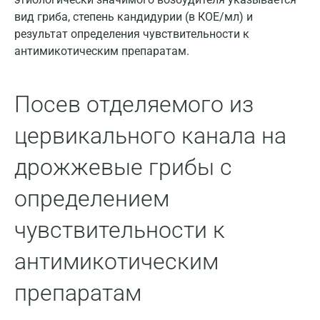
Всеволожск
вид гриба, степень кандидурии (в КОЕ/мл) и
результат определения чувствительности к
Гатчина
антимикотическим препаратам.
Геленджик
Посев отделяемого из
Голубое
Дзержинск
цервикального канала на
Дзержинский
дрожжевые грибы с
Дмитров
определением
Долгопрудный
чувствительности к
Домодедово
антимикотическим
Екатеринбург
препаратам
Жуковский