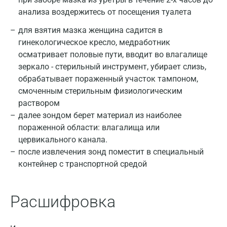
анализа воздержитесь от посещения туалета
для взятия мазка женщина садится в
гинекологическое кресло, медработник
осматривает половые пути, вводит во влагалище
зеркало - стерильный инструмент, убирает слизь,
обрабатывает пораженный участок тампоном,
смоченным стерильным физиологическим
раствором
Москва
далее зондом берет материал из наиболее
пораженной области: влагалища или
Санкт-Петербург
цервикального канала.
Нижний Новгород
после извлечения зонд поместит в специальный
контейнер с транспортной средой
Казань
Альметьевск
Расшифровка
Апрелевка