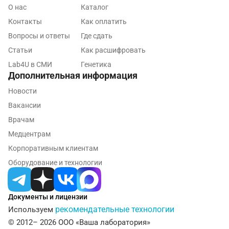
О нас
Каталог
Королев
Контакты
Как оплатить
Кострома
Вопросы и ответы
Где сдать
Статьи
Как расшифровать
Котельники
Lab4U в СМИ
Генетика
Красногорск
Дополнительная информация
Новости
Краснодар
Вакансии
Красноярск
Врачам
Курск
Медцентрам
Корпоративным клиентам
Лабинск
Оборудование и технологии
Липецк
Лобня
Документы и лицензии
рекомендательные технологии
Используем
Люберцы
© 2012– 2026 ООО «Ваша лаборатория»