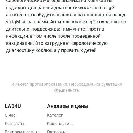
Серологические методы анализа на коклюш не
Калининград
подходят для ранней диагностики коклюша. IgG
антитела к возбудителю коклюша появляются вслед
Калуга
за IgM антителами. Антитела класса IgG сохраняются
Кемерово
длительно, поддерживая иммунитет против
инфекции, в том числе после проведенной
Ковров
вакцинации. Это затрудняет серологическую
диагностику коклюша у привитых детей.
Коломна
Королев
Кострома
Имеются противопоказания. Необходима консультация
Котельники
специалиста
Красногорск
LAB4U
Анализы и цены
Краснодар
О нас
Каталог
Красноярск
Контакты
Как оплатить
Курск
Вопросы и ответы
Где сдать