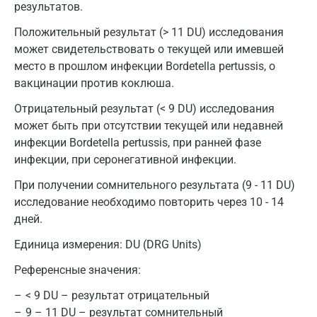
результатов.
Нижний Новгород
Положительный результат (> 11 DU) исследования
может свидетельствовать о текущей или имевшей
Казань
место в прошлом инфекции Bordetella pertussis, о
Альметьевск
вакцинации против коклюша.
Апрелевка
Отрицательный результат (< 9 DU) исследования
может быть при отсутствии текущей или недавней
Армавир
инфекции Bordetella pertussis, при ранней фазе
инфекции, при серонегативной инфекции.
Астрахань
При получении сомнительного результата (9 - 11 DU)
Балашиха
исследование необходимо повторить через 10 - 14
Барнаул
дней.
Единица измерения:
DU (DRG Units)
Брянск
Референсные значения:
Великий Новгород
< 9 DU – результат отрицательный
Видное
9 – 11 DU – результат сомнительный