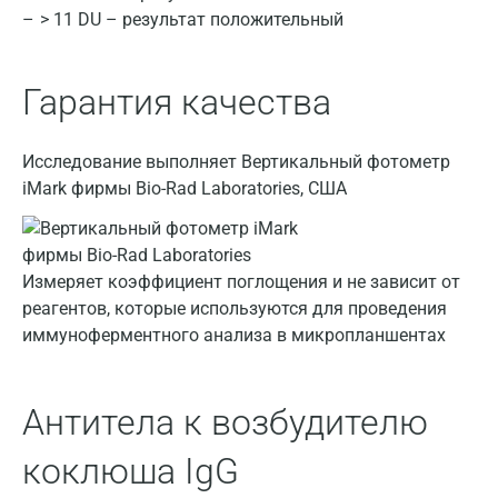
Владимир
> 11 DU – результат положительный
Волгоград
Гарантия качества
Волжский
Вологда
Исследование выполняет Вертикальный фотометр
iMark фирмы Bio-Rad Laboratories, США
Воронеж
Всеволожск
Гатчина
Измеряет коэффициент поглощения и не зависит от
реагентов, которые используются для проведения
Геленджик
иммуноферментного анализа в микропланшентах
Голубое
Дзержинск
Антитела к возбудителю
Дзержинский
коклюша IgG
Дмитров