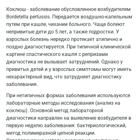
Коклюш - заболевание обусловленное возбудителем
Долгопрудный
Bordetella pertussis. Передается воздушно-капельным
Домодедово
путем при кашле, чихании больного. Чаще болеют
непривитые дети до 5 лет, а также подростки. У
Екатеринбург
взрослых болезнь нередко протекает атипично и
поздно диагностируется. При типичной клинической
Жуковский
картине спастического кашля с репризами
Звенигород
диагностика не вызывает затруднений. Однако у
привитых детей и у взрослых симптомы могут иметь
Зеленоград
нехарактерный вид, что затрудняет диагностику
Иваново
заболевания.
При нетипичных формах заболевания используются
Ивантеевка
лабораторные методы исследования (анализ на
Ижевск
коклюш). Основной метод лабораторной
диагностики направлен на выявление возбудителя в
Истра
первую неделю заболевания: бактериологический,
Йошкар-Ола
метод полимеразной цепной реакции.