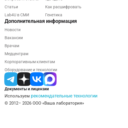
Статьи
Как расшифровать
Лабинск
Lab4U в СМИ
Генетика
Дополнительная информация
Липецк
Новости
Лобня
Вакансии
Люберцы
Врачам
Медцентрам
Майкоп
Корпоративным клиентам
Мурино
Оборудование и технологии
Мурманск
Мытищи
Документы и лицензии
рекомендательные технологии
Используем
Набережные Челны
© 2012– 2026 ООО «Ваша лаборатория»
Наро-Фоминск
Нижневартовск