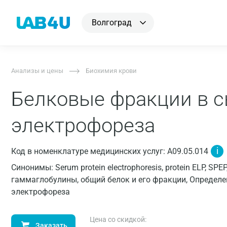
Волгоград
Анализы и цены
Биохимия крови
Белковые фракции в 
электрофореза
i
Код в номенклатуре медицинских услуг: A09.05.014
Синонимы: Serum protein electrophoresis, protein ELP, SP
гаммаглобулины, общий белок и его фракции, Определ
электрофореза
Цена со скидкой:
Заказать