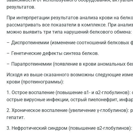
результатов.
При интерпретации результатов анализа крови на бел
рассматривать все показатели в комплексе. При анали
можно выявить три типа нарушений белкового обмена:
Диспротеинемии (изменение соотношений белковых ф
Генетические дефекты синтеза белков.
Парапротеинемии (появление в крови аномальных бе
Исходя из выше сказанного возможны следующие изм
крови (протеинограммы):
1. Острое воспаление (повышение α1- и α2-глобулинов):
острые вирусные инфекции, острый пиелонефрит, инфа
2. Хроническое воспаление (увеличение γ-глобулинов):
гепатит.
3. Нефротический синдром (повышение α2-глобулинов): 