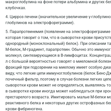
макроглобулина на фоне потери альбумина и других бе
клубочках.
4. Цирроз печени (значительное увеличение γ-глобулино
глобулинов на электрофореграмме).
5. Парапротеинемия (появление на электрофореграмме
которая говорит о том, что в сыворотке крови присут
однородный (моноклональный) белок). При описании 
М-белок, М-градиент, парапротеин. Обычно это иммуно
молекул, синтезирующиеся в В-лимфоцитах. Концентрац
л с большой вероятностью говорят о миеломной болезн
фракций при подозрении на миелому имеет особую диа
виду, что легкие цепи иммуноглобулинов (белок Бенс-Д
почечный фильтр, поэтому в случае болезни легких цеп
сыворотки крови может не определяться, выявляясь то
в сыворотке крови иногда может наблюдаться при хрон
престарелого возраста. Имитировать малые М-бепки мо
реактивного белка и некоторых других острофазных бел
крови фибриногена.