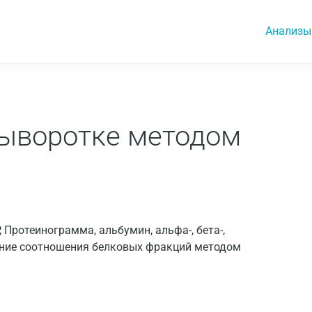
Анализы
сыворотке методом
EP, Протеинограмма, альбумин, альфа-, бета-,
ение соотношения белковых фракций методом