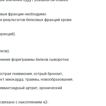
Нижний Новгород
Казань
ковые фракции необходимо
зе результатов белковых фракций крови
Альметьевск
Апрелевка
ракций).
Армавир
Астрахань
лков).
Балашиха
енения фореграммы белков сыворотки
Барнаул
 острая пневмония, острый бронхит,
Брянск
ркт миокарда, травмы, новообразования.
Великий Новгород
 ревматоидный артрит, хронический
Видное
связано с накоплением α2-
Владимир