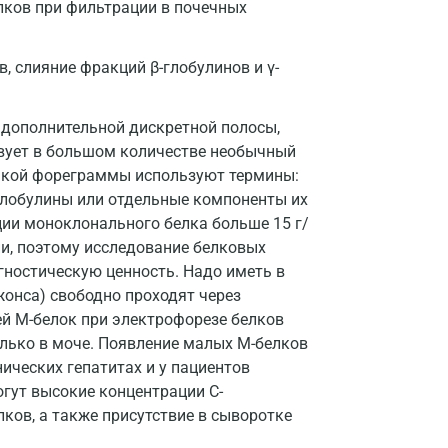
лков при фильтрации в почечных
Волгоград
в, слияние фракций β-глобулинов и γ-
Волжский
Вологда
 дополнительной дискретной полосы,
Воронеж
ствует в большом количестве необычный
такой фореграммы используют термины:
Всеволожск
глобулины или отдельные компоненты их
ии моноклонального белка больше 15 г/
Гатчина
и, поэтому исследование белковых
Геленджик
гностическую ценность. Надо иметь в
жонса) свободно проходят через
Голубое
ей М-белок при электрофорезе белков
Дзержинск
лько в моче. Появление малых М-белков
ических гепатитах и у пациентов
Дзержинский
гут высокие концентрации С-
ков, а также присутствие в сыворотке
Дмитров