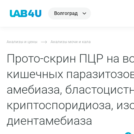
Волгоград
Анализы и цены
Анализы мочи и кала
Прото-скрин ПЦР на в
кишечных паразитозов
амебиаза, бластоцистн
криптоспоридиоза, из
диентамебиаза