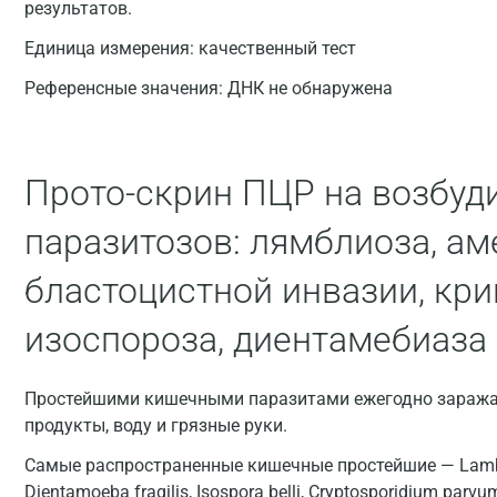
результатов.
Единица измерения:
качественный тест
Референсные значения:
ДНК не обнаружена
Прото-скрин ПЦР на возбуд
паразитозов: лямблиоза, ам
бластоцистной инвазии, кри
изоспороза, диентамебиаза
Простейшими кишечными паразитами ежегодно заража
продукты, воду и грязные руки.
Самые распространенные кишечные простейшие — Lamblia I
Dientamoeba fragilis, Isospora belli, Cryptosporidium parvu