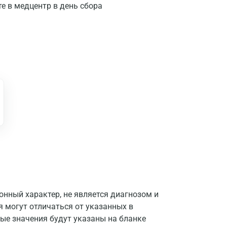
те в медцентр в день сбора
Альметьевск
Апрелевка
Армавир
Астрахань
Балашиха
Барнаул
Брянск
Великий Новгород
Видное
Владимир
нный характер, не является диагнозом и
я могут отличаться от указанных в
Волгоград
ые значения будут указаны на бланке
Волжский