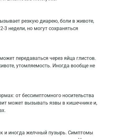
Екатеринбург
Жуковский
ызывает резкую диарею, боли в животе,
-3 недели, но могут сохраняться
Звенигород
Зеленоград
Иваново
может передаваться через яйца глистов.
животе, утомляемость. Иногда вообще не
Ивантеевка
Ижевск
Истра
ормах: от бессимптомного носительства
Йошкар-Ола
зит может вызывать язвы в кишечнике и,
ах.
Калининград
Калуга
ик и иногда желчный пузырь. Симптомы