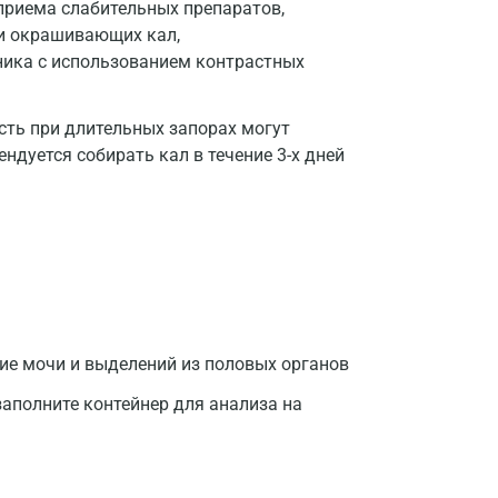
 приема слабительных препаратов,
и окрашивающих кал,
ника с использованием контрастных
ть при длительных запорах могут
ндуется собирать кал в течение 3-х дней
Москва
ние мочи и выделений из половых органов
Санкт-Петербург
заполните контейнер для анализа на
Нижний Новгород
Казань