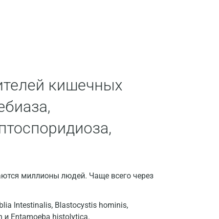
Вологда
Воронеж
Всеволожск
Гатчина
ителей кишечных
Геленджик
ебиаза,
Голубое
птоспоридиоза,
Дзержинск
Дзержинский
Дмитров
ются миллионы людей. Чаще всего через
Долгопрудный
ntestinalis, Blastocystis hominis,
Домодедово
m и Entamoeba histolytica.