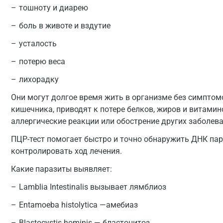
тошноту и диарею
боль в животе и вздутие
усталость
потерю веса
лихорадку
Они могут долгое время жить в организме без симпто
кишечника, приводят к потере белков, жиров и витами
аллергические реакции или обострение других заболева
ПЦР-тест помогает быстро и точно обнаружить ДНК пара
контролировать ход лечения.
Какие паразиты выявляет:
Lamblia Intestinalis вызывает лямблиоз
Entamoeba histolytica —амебиаз
Blastocystis hominis — бластоцитоз