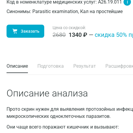
i
Код в номенклатуре медицинских услуг: A26.19.011
Синонимы: Parasitic examination, Кал на простейшие
Цена со скидкой:
Заказать
2680
1340
₽
—
cкидка 50% п
Описание
Подготовка
Результат
Расшифров
Описание анализа
Прото скрин нужен для выявления протозойных инфекци
микроскопических одноклеточных паразитов.
Они чаще всего поражают кишечник и вызывают: