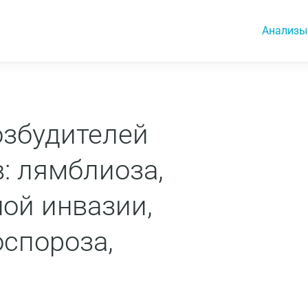
Анализы
озбудителей
: лямблиоза,
ой инвазии,
оспороза,