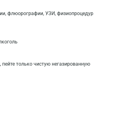
фии, флюорографии, УЗИ, физиопроцедур
лкоголь
у, пейте только чистую негазированную