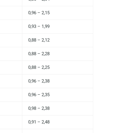
Волгоград
0,96 – 2,15
Волжский
0,93 – 1,99
Вологда
0,88 – 2,12
Воронеж
0,88 – 2,28
Всеволожск
Гатчина
0,88 – 2,25
Геленджик
0,96 – 2,38
Голубое
0,96 – 2,35
Дзержинск
0,98 – 2,38
Дзержинский
0,91 – 2,48
Дмитров