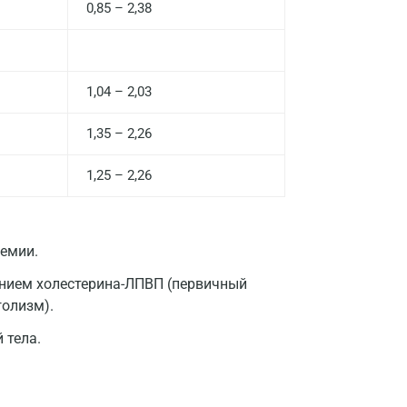
0,85 – 2,38
Долгопрудный
Домодедово
Екатеринбург
1,04 – 2,03
Жуковский
1,35 – 2,26
Звенигород
1,25 – 2,26
Зеленоград
Иваново
емии.
Ивантеевка
нием холестерина-ЛПВП (первичный
Ижевск
голизм).
Истра
 тела.
Йошкар-Ола
Калининград