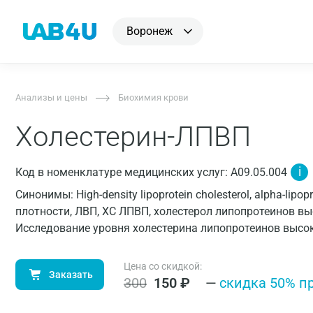
Воронеж
Анализы и цены
Биохимия крови
Холестерин-ЛПВП
i
Код в номенклатуре медицинских услуг: A09.05.004
Синонимы: High-density lipoprotein cholesterol, alpha-lip
плотности, ЛВП, ХС ЛПВП, холестерол липопротеинов вы
Исследование уровня холестерина липопротеинов высок
Цена со скидкой:
Заказать
300
150
₽
—
cкидка 50% п