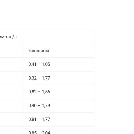
Нижний Новгород
Казань
Альметьевск
ммоль/л
Апрелевка
Армавир
женщины
Астрахань
0,41 – 1,05
Балашиха
0,32 – 1,77
Барнаул
0,82 – 1,56
Брянск
0,90 – 1,79
Великий Новгород
0,81 – 1,77
Видное
Владимир
0,85 – 2,04