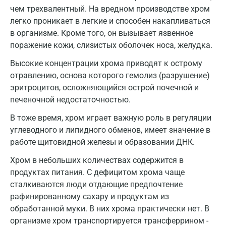
чем трехвалентный. На вредном производстве хром
Гатчина
легко проникает в легкие и способен накапливаться
в организме. Кроме того, он вызывает язвенное
Геленджик
поражение кожи, слизистых оболочек носа, желудка.
Голубое
Высокие концентрации хрома приводят к острому
отравлению, основа которого гемолиз (разрушение)
Дзержинск
эритроцитов, осложняющийся острой почечной и
Дзержинский
печеночной недостаточностью.
Дмитров
В тоже время, хром играет важную роль в регуляции
углеводного и липидного обменов, имеет значение в
Долгопрудный
работе щитовидной железы и образовании ДНК.
Домодедово
Хром в небольших количествах содержится в
продуктах питания. С дефицитом хрома чаще
Екатеринбург
сталкиваются люди отдающие предпочтение
Жуковский
рафинированному сахару и продуктам из
обработанной муки. В них хрома практически нет. В
Звенигород
организме хром транспортируется трансферрином -