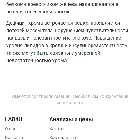
белком-переносчиком железа, накапливается в
Зеленоград
печени, селезенке и костях.
Иваново
Дефицит хрома встречается редко, проявляется
Ивантеевка
потерей массы тела, нарушением чувствительности
пальцев и толерантности к глюкозе. Повышение
Ижевск
уровня липидов в крови и инсулинорезистентность
также могут быть связаны с умеренной
Истра
недостаточностью хрома.
Йошкар-Ола
Калининград
Калуга
Имеются противопоказания. Необходима консультация
специалиста
Кемерово
Ковров
LAB4U
Анализы и цены
Коломна
О нас
Каталог
Контакты
Как оплатить
Королев