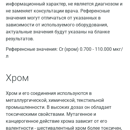
информационный характер, не является диагнозом и
Астрахань
не заменяет консультации врача. Референсные
Балашиха
значения могут отличаться от указанных в
зависимости от используемого оборудования,
Барнаул
актуальные значения будут указаны на бланке
результатов.
Брянск
Референсные значения:
Cr (хром) 0.700 - 110.000 мкг/
Великий Новгород
л
Видное
Владимир
Хром
Волгоград
Хром и его соединения используются в
Волжский
металлургической, химической, текстильной
Вологда
промышленности. В высоких дозах он обладает
токсическими свойствами. Мутагенное и
Воронеж
канцерогенное действие хрома зависит от его
валентности - шестивалентный хром более токсичен,
Всеволожск