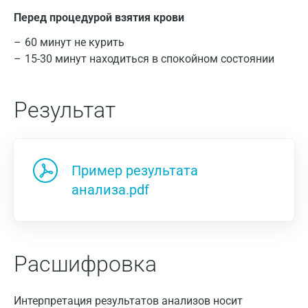
Перед процедурой взятия крови
60 минут не курить
15-30 минут находиться в спокойном состоянии
Результат
Москва
Санкт-Петербург
Пример результата
Нижний Новгород
анализа.pdf
Казань
Альметьевск
Расшифровка
Апрелевка
Армавир
Интерпретация результатов анализов носит