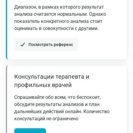
Диапазон, в рамках которого результат
Волгоград
анализа считается нормальным. Однако
Волжский
показатель конкретного анализа стоит
оценивать в совокупности с другими.
Вологда
Воронеж
Посмотреть референс
Всеволожск
Гатчина
Консультации терапевта и
Геленджик
профильных врачей
Голубое
Спрашивайте обо всем, что беспокоит,
Дзержинск
обсудите результаты анализов и план
дальнейших действий онлайн. Количество
Дзержинский
консультаций не ограничено
Дмитров