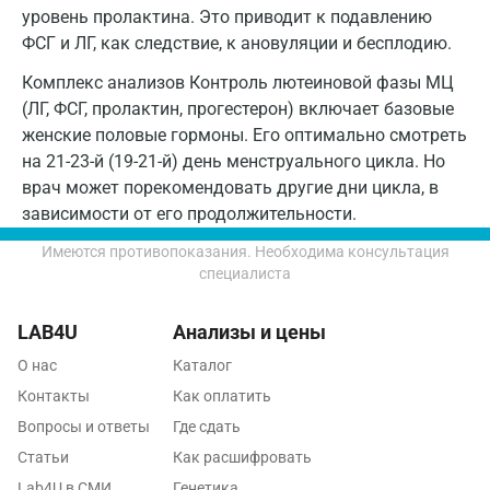
Пенза
уровень пролактина. Это приводит к подавлению
ФСГ и ЛГ, как следствие, к ановуляции и бесплодию.
Пермь
Комплекс анализов Контроль лютеиновой фазы МЦ
Петрозаводск
(ЛГ, ФСГ, пролактин, прогестерон) включает базовые
женские половые гормоны. Его оптимально смотреть
Подольск
на 21-23-й (19-21-й) день менструального цикла. Но
Псков
врач может порекомендовать другие дни цикла, в
зависимости от его продолжительности.
Пушкин
Имеются противопоказания. Необходима консультация
Пушкино
специалиста
Пятигорск
LAB4U
Анализы и цены
Раменское
О нас
Каталог
Реутов
Контакты
Как оплатить
Вопросы и ответы
Где сдать
Ростов-на-Дону
Статьи
Как расшифровать
Рыбинск
Lab4U в СМИ
Генетика