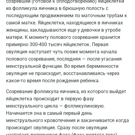
созревшей (готовой к оплодотворению) яйцеклетки
из фолликула яичника в брюшную полость с
Калуга
последующим продвижением по маточным трубам к
Кемерово
самой матке. Яйцеклетки, находящиеся в яичниках
женщины, закладываются еще у девочки в утробе
Ковров
матери. К моменту полового созревания хранится
Коломна
примерно 300-400 тысяч яйцеклеток. Первая
овуляция наступает чуть позже момента начала
Королев
полового созревания, последняя — после угасания
менструальной функции. Во время беременности
Кострома
овуляция не происходит, восстанавливаясь через
Котельники
какое-то время после рождения ребенка.
Красногорск
Созревание фолликула яичника, из которого выйдет
яйцеклетка происходит в первую фазу
Краснодар
менструального цикла — фолликулиновую.
Начинается она в самый первый день
Красноярск
менструального кровотечения и заканчивается когда
Курск
происходит овуляция. Сразу после овуляции
наступает лютеиновая фаза (фаза желтого тела).