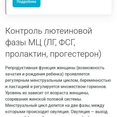
Подробнее
Долгопрудный
Домодедово
Екатеринбург
Контроль лютеиновой
Жуковский
фазы МЦ (ЛГ, ФСГ,
Звенигород
пролактин, прогестерон)
Зеленоград
Иваново
Репродуктивная функция женщины (возможность
Ивантеевка
зачатия и рождения ребенка) проявляется
регулярным менструальным циклом, беременностью
Ижевск
и лактацией и регулируется множеством гормонов.
Уровень их зависит от возраста женщины,
Истра
созревания женской половой системы.
Йошкар-Ола
Менструальный цикл делится на две фазы, между
которыми происходит овуляция. Овуляция — выход
Калининград