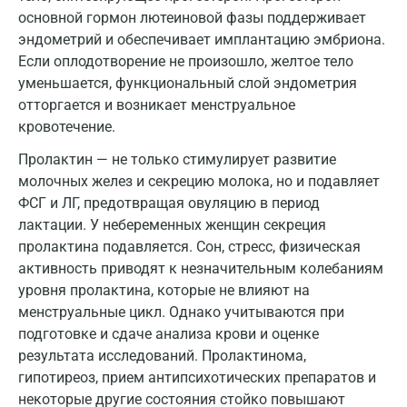
основной гормон лютеиновой фазы поддерживает
Новокузнецк
эндометрий и обеспечивает имплантацию эмбриона.
Если оплодотворение не произошло, желтое тело
Новороссийск
уменьшается, функциональный слой эндометрия
Новосибирск
отторгается и возникает менструальное
кровотечение.
Ногинск
Пролактин — не только стимулирует развитие
Обнинск
молочных желез и секрецию молока, но и подавляет
ФСГ и ЛГ, предотвращая овуляцию в период
Одинцово
лактации. У небеременных женщин секреция
Омск
пролактина подавляется. Сон, стресс, физическая
активность приводят к незначительным колебаниям
Орел
уровня пролактина, которые не влияют на
Оренбург
менструальные цикл. Однако учитываются при
подготовке и сдаче анализа крови и оценке
Орехово-Зуево
результата исследований. Пролактинома,
гипотиреоз, прием антипсихотических препаратов и
Павловский посад
некоторые другие состояния стойко повышают