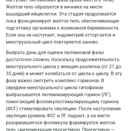
Лабинск
Желтое тело образуется в яичнике на месте
вышедшей яйцеклетки. Эта стадия продолжается
Липецк
пока функционирует желтое тело, обеспечивающее
Лобня
подготовку организма к возможной беременности.
Если она не наступает, эндометрий отторгается и
Люберцы
менструальный цикл повторяется заново.
Майкоп
Выбрать день для оценки лютеиновой фазы
достаточно сложно, поскольку продолжительность
Мурино
менструального цикла у женщин различна (от 21 до
Мурманск
35 дней) и может колебаться от цикла к циклу. В эту
фазу важно смотреть комплекс гормонов. В
Мытищи
середине менструального цикла гипофизом
Набережные Челны
выбрасывается лютеинизирующий гормон (ЛГ),
помогающий фолликулостимулирующему гормону
Наро-Фоминск
(ФСГ) стимулировать овуляцию. После наступления
овуляции уровень ФСГ и ЛГ падают, а на месте
Нижневартовск
разорвавшегося фолликула формируется желтое
Нижнекамск
тело, синтезирующее прогестерон. Прогестерон —