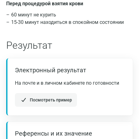
Интерпретация исследования проводиться
Нижний Новгород
Перед процедурой взятия крови
Вашим лечащим врачом на основании
Казань
60 минут не курить
результатов исследования, предъявляемых
15-30 минут находиться в спокойном состоянии
жалоб, клинической картины заболевания и
Альметьевск
данных других исследований.
Апрелевка
Результат
Армавир
Астрахань
Электронный результат
Балашиха
На почте и в личном кабинете по готовности
Барнаул
Брянск
Посмотреть пример
Великий Новгород
Видное
Референсы и их значение
Владимир