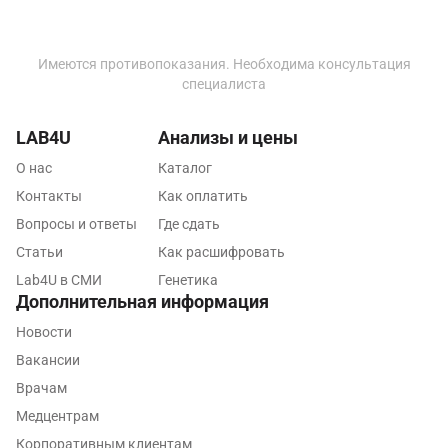
Набережные Челны
Наро-Фоминск
Имеются противопоказания. Необходима консультация
специалиста
Нижневартовск
Нижнекамск
LAB4U
Анализы и цены
О нас
Каталог
Новокузнецк
Контакты
Как оплатить
Новороссийск
Вопросы и ответы
Где сдать
Новосибирск
Статьи
Как расшифровать
Lab4U в СМИ
Генетика
Ногинск
Дополнительная информация
Обнинск
Новости
Вакансии
Одинцово
Врачам
Омск
Медцентрам
Орел
Корпоративным клиентам