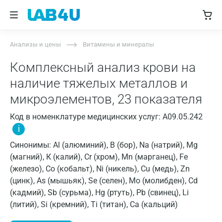
Анализы и цены
Витамины и минералы
Комплексный анализ крови на
наличие тяжелых металлов и
микроэлементов, 23 показателя
Код в номенклатуре медицинских услуг: A09.05.242
i
Синонимы: Al (алюминий), B (бор), Na (натрий), Mg
(магний), К (калий), Cr (хром), Mn (марганец), Fe
(железо), Co (кобальт), Ni (никель), Cu (медь), Zn
(цинк), As (мышьяк), Se (селен), Мо (молибден), Cd
(кадмий), Sb (сурьма), Hg (ртуть), Pb (свинец), Li
(литий), Si (кремний), Ti (титан), Ca (кальций)