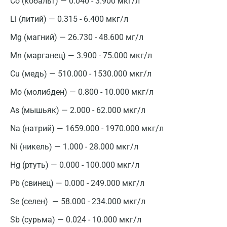
Co (кобальт) — 0.040 - 3.900 мкг/л
Li (литий) — 0.315 - 6.400 мкг/л
Москва
Mg (магний) — 26.730 - 48.600 мг/л
Санкт-Петербург
Mn (марганец) — 3.900 - 75.000 мкг/л
Cu (медь) — 510.000 - 1530.000 мкг/л
Нижний Новгород
Мо (молибден) — 0.800 - 10.000 мкг/л
Казань
As (мышьяк) — 2.000 - 62.000 мкг/л
Альметьевск
Na (натрий) — 1659.000 - 1970.000 мкг/л
Апрелевка
Ni (никель) — 1.000 - 28.000 мкг/л
Армавир
Hg (ртуть) — 0.000 - 100.000 мкг/л
Астрахань
Pb (свинец) — 0.000 - 249.000 мкг/л
Балашиха
Se (селен) — 58.000 - 234.000 мкг/л
Барнаул
Sb (сурьма) — 0.024 - 10.000 мкг/л