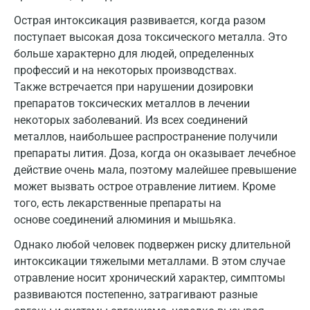
Ижевск
Острая интоксикация развивается, когда разом
Истра
поступает высокая доза токсического металла. Это
больше характерно для людей, определенных
Йошкар-Ола
профессий и на некоторых производствах.
Также встречается при нарушении дозировки
Калининград
препаратов токсических металлов в лечении
Калуга
некоторых заболеваний. Из всех соединений
металлов, наибольшее распространение получили
Кемерово
препараты лития. Доза, когда он оказывает лечебное
действие очень мала, поэтому малейшее превышение
Ковров
может вызвать острое отравление литием. Кроме
Коломна
того, есть лекарственные препараты на
основе соединений алюминия и мышьяка.
Королев
Однако любой человек подвержен риску длительной
Кострома
интоксикации тяжелыми металлами. В этом случае
отравление носит хронический характер, симптомы
Котельники
развиваются постепенно, затрагивают разные
Красногорск