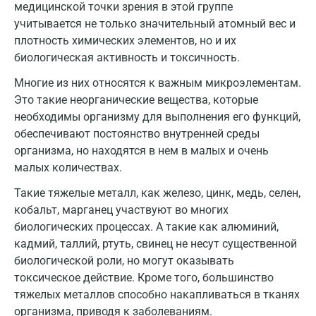
медицинской точки зрения в этой группе
Дзержинск
учитывается не только значительный атомный вес и
плотность химических элементов, но и их
Дзержинский
биологическая активность и токсичность.
Дмитров
Многие из них относятся к важным микроэлементам.
Это такие неорганические вещества, которые
Долгопрудный
необходимы организму для выполнения его функций,
Домодедово
обеспечивают постоянство внутренней среды
организма, но находятся в нем в малых и очень
Екатеринбург
малых количествах.
Жуковский
Такие тяжелые металл, как железо, цинк, медь, селен,
кобальт, марганец участвуют во многих
Звенигород
биологических процессах. А такие как алюминий,
Зеленоград
кадмий, таллий, ртуть, свинец не несут существенной
биологической роли, но могут оказывать
Иваново
токсическое действие. Кроме того, большинство
тяжелых металлов способно накапливаться в тканях
Ивантеевка
организма, приводя к заболеваниям.