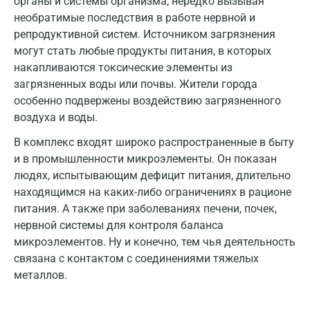
органы и системы организма, нередко вызывая
необратимые последствия в работе нервной и
Краснодар
репродуктивной систем. Источником загрязнения
Красноярск
могут стать любые продукты питания, в которых
накапливаются токсические элементы из
Курск
загрязненных воды или почвы. Жители города
особенно подвержены воздействию загрязненного
Лабинск
воздуха и воды.
Липецк
В комплекс входят широко распространенные в быту
Лобня
и в промышленности микроэлементы. Он показан
людях, испытывающим дефицит питания, длительно
Люберцы
находящимся на каких-либо ограничениях в рационе
питания. А также при заболеваниях печени, почек,
Майкоп
нервной системы для контроля баланса
Мурино
микроэлементов. Ну и конечно, тем чья деятельность
связана с контактом с соединениями тяжелых
Мурманск
металлов.
Мытищи