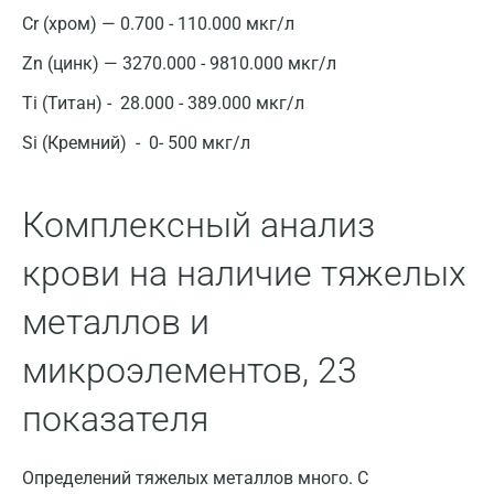
Брянск
Cr (хром) — 0.700 - 110.000 мкг/л
Великий Новгород
Zn (цинк) — 3270.000 - 9810.000 мкг/л
Видное
Ti (Титан) - 28.000 - 389.000 мкг/л
Владимир
Si (Кремний) - 0- 500 мкг/л
Волгоград
Комплексный анализ
Волжский
крови на наличие тяжелых
Вологда
металлов и
Воронеж
Всеволожск
микроэлементов, 23
Гатчина
показателя
Геленджик
Определений тяжелых металлов много. С
Голубое