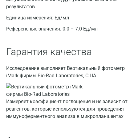
результатов.
Единица измерения:
Ед/мл
Москва
Референсные значения:
0.0 – 7.0 Ед/мл
Санкт-Петербург
Нижний Новгород
Гарантия качества
Казань
Исследование выполняет Вертикальный фотометр
Альметьевск
iMark фирмы Bio-Rad Laboratories, США
Апрелевка
Армавир
Измеряет коэффициент поглощения и не зависит от
Астрахань
реагентов, которые используются для проведения
иммуноферментного анализа в микропланшентах
Балашиха
Барнаул