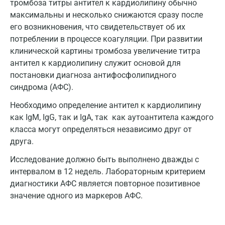
тромбоза титры антител к кардиолипину обычно
Дзержинск
максимальны и несколько снижаются сразу после
его возникновения, что свидетельствует об их
Дзержинский
потреблении в процессе коагуляции. При развитии
клинической картины тромбоза увеличение титра
Дмитров
антител к кардиолипину служит основой для
Долгопрудный
постановки диагноза антифосфолипидного
синдрома (АФС).
Домодедово
Необходимо определение антител к кардиолипину
Екатеринбург
как IgM, IgG, так и IgA, так как аутоантитела каждого
класса могут определяться независимо друг от
Жуковский
друга.
Звенигород
Исследование должно быть выполнено дважды с
Зеленоград
интервалом в 12 недель. Лабораторным критерием
диагностики АФС является повторное позитивное
Иваново
значение одного из маркеров АФС.
Ивантеевка