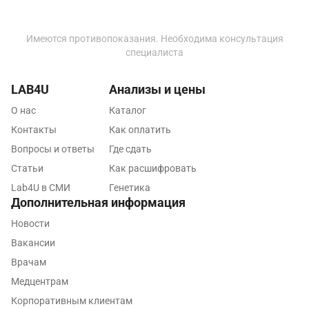
Ижевск
Истра
Имеются противопоказания. Необходима консультация
специалиста
Йошкар-Ола
Калининград
LAB4U
Анализы и цены
О нас
Каталог
Калуга
Контакты
Как оплатить
Кемерово
Вопросы и ответы
Где сдать
Ковров
Статьи
Как расшифровать
Lab4U в СМИ
Генетика
Коломна
Дополнительная информация
Королев
Новости
Вакансии
Кострома
Врачам
Котельники
Медцентрам
Корпоративным клиентам
Красногорск