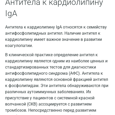
Антитела к кардиолипину
Брянск
IgA
Великий Новгород
Видное
Антитела к кардиолипину IgA относятся к семейству
Владимир
антифосфолипидных антител. Наличие антител к
кардиолипину имеет важное значение в развитии
Волгоград
коагулопатии.
Волжский
В клинической практике определение антител к
кардиолипину является одним из наиболее ценных и
Вологда
стандартизированных тестов для диагностики
Воронеж
антифосфолипидного синдрома (АФС). Антитела к
кардиолипину являются основной фракцией антител
Всеволожск
к фосфолипидам. Эти антитела обнаруживаются при
различных аутоиммунных заболеваниях. Их
Гатчина
присутствие у пациентов с системной красной
Геленджик
волчанкой (СКВ) ассоциируется с развитием
тромбозов. Непосредственно перед развитием
Голубое