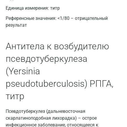
Единица измерения:
титр
Великий Новгород
Референсные значения:
<1/80 – отрицательный
Видное
результат
Владимир
Антитела к возбудителю
Волгоград
Волжский
псевдотуберкулеза
Вологда
(Yersinia
Воронеж
pseudotuberculosis) РПГА,
Всеволожск
титр
Гатчина
Геленджик
Псевдотуберкулез (дальневосточная
скарлатиноподобная лихорадка) – острое
Голубое
инфекционное заболевание, относящееся к