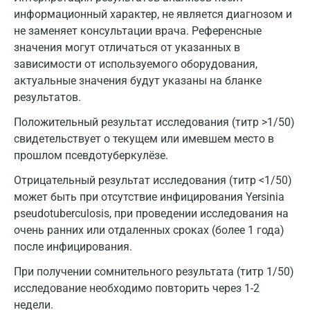
информационный характер, не является диагнозом и
не заменяет консультации врача. Референсные
Москва
значения могут отличаться от указанных в
зависимости от используемого оборудования,
Санкт-Петербург
актуальные значения будут указаны на бланке
Нижний Новгород
результатов.
Казань
Положительный результат исследования (титр >1/50)
свидетельствует о текущем или имевшем место в
Альметьевск
прошлом псевдотуберкулёзе.
Апрелевка
Отрицательный результат исследования (титр <1/50)
может быть при отсутствие инфицирования Yersinia
Армавир
pseudotuberculosis, при проведении исследования на
Астрахань
очень ранних или отдаленных сроках (более 1 года)
после инфицирования.
Балашиха
При получении сомнительного результата (титр 1/50)
Барнаул
исследование необходимо повторить через 1-2
недели.
Брянск