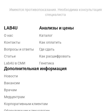
Краснодар
Имеются противопоказания. Необходима консультация
Красноярск
специалиста
Курск
LAB4U
Анализы и цены
Лабинск
О нас
Каталог
Контакты
Как оплатить
Липецк
Вопросы и ответы
Где сдать
Лобня
Статьи
Как расшифровать
Люберцы
Lab4U в СМИ
Генетика
Дополнительная информация
Майкоп
Новости
Мурино
Вакансии
Врачам
Мурманск
Медцентрам
Мытищи
Корпоративным клиентам
Оборудование и технологии