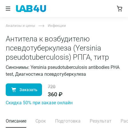
Анализы и цены
Инфекции
Антитела к возбудителю
псевдотуберкулеза (Yersinia
pseudotuberculosis) РПГА, титр
Синонимы: Yersinia pseudotuberculosis antibodies PHA
test, Диагностика псевдотуберкулеза
720
Заказать
360
₽
Cкидка 50% при заказе онлайн
Описание
Срок
Подготовка
Результат
Ра