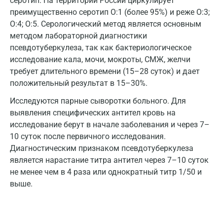
серотип. На территории России циркулирует
Ижевск
преимущественно серотип О:1 (более 95%) и реже О:3;
Истра
О:4; О:5. Серологический метод является основным
методом лабораторной диагностики
Йошкар-Ола
псевдотуберкулеза, так как бактериологическое
Калининград
исследование кала, мочи, мокроты, СМЖ, желчи
требует длительного времени (15–28 суток) и дает
Калуга
положительный результат в 15–30%.
Кемерово
Исследуются парные сыворотки больного. Для
выявления специфических антител кровь на
Ковров
исследование берут в начале заболевания и через 7–
Коломна
10 суток после первичного исследования.
Диагностическим признаком псевдотуберкулеза
Королев
является нарастание титра антител через 7–10 суток
не менее чем в 4 раза или однократный титр 1/50 и
Кострома
выше.
Котельники
Красногорск