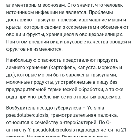
алиментарным зоонозам. Это значит, что человек
Дзержинск
источником инфекции не является. Проблемы
Дзержинский
доставляют грызуны: полевые и домашние мыши и
крысы, которые своими экскрементами обсеменяют
Дмитров
овощи и фрукты, хранящиеся в овощехранилищах.
При этом внешний вид и вкусовые качества овощей и
Долгопрудный
фруктов не изменяются.
Домодедово
Наибольшую опасность представляют продукты
Екатеринбург
зимнего хранения (картофель, капуста, морковь и
др.), которые могли быть заражены грызунами,
Жуковский
молочные продукты, употребляемые в пищу без
предварительной термической обработки, а также
Звенигород
вода при употреблении ее из открытых водоемов.
Зеленоград
Возбудитель псевдотуберкулеза – Yersinia
Иваново
pseudotuberculosis, грамотрицательная палочка,
относится к семейству энтеробактерий. По О-
Ивантеевка
антигену Y. pseudotuberculosis подразделяется на 21