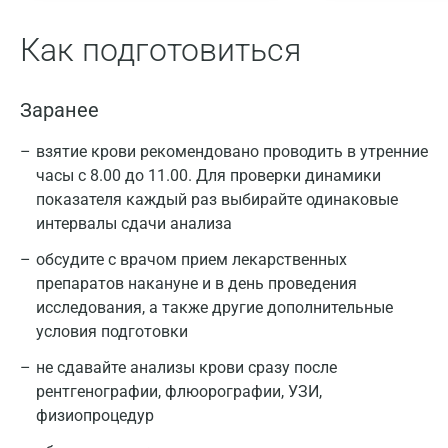
Как подготовиться
Заранее
взятие крови рекомендовано проводить в утренние
Москва
часы с 8.00 до 11.00. Для проверки динамики
Санкт-Петербург
показателя каждый раз выбирайте одинаковые
интервалы сдачи анализа
Нижний Новгород
Интерпретация результатов исследования
обсудите с врачом прием лекарственных
должна проводиться врачом в комплексе с
Казань
препаратов накануне и в день проведения
клиническими данными и данными других
исследования, а также другие дополнительные
Альметьевск
исследований.
условия подготовки
Апрелевка
не сдавайте анализы крови сразу после
рентгенографии, флюорографии, УЗИ,
Армавир
физиопроцедур
Астрахань