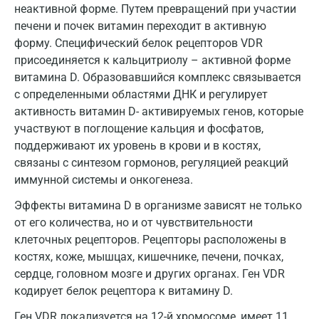
неактивной форме. Путем превращений при участии
Волжский
печени и почек витамин переходит в активную
форму. Специфический белок рецепторов VDR
Вологда
присоединяется к кальцитриолу – активной форме
Воронеж
витамина D. Образовавшийся комплекс связывается
с определенными областями ДНК и регулирует
Всеволожск
активность витамин D- активируемых генов, которые
участвуют в поглощение кальция и фосфатов,
Гатчина
поддерживают их уровень в крови и в костях,
Геленджик
связаны с синтезом гормонов, регуляцией реакций
иммунной системы и онкогенеза.
Голубое
Эффекты витамина D в организме зависят не только
Дзержинск
от его количества, но и от чувствительности
клеточных рецепторов. Рецепторы расположены в
Дзержинский
костях, коже, мышцах, кишечнике, печени, почках,
Дмитров
сердце, головном мозге и других органах. Ген VDR
кодирует белок рецептора к витамину D.
Долгопрудный
Ген VDR локализуется на 12-й хромосоме, имеет 11