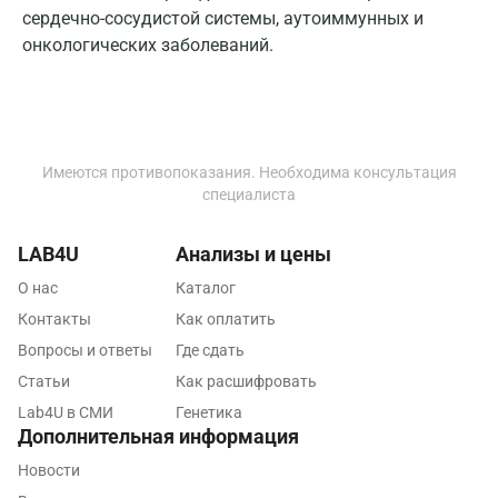
сердечно-сосудистой системы, аутоиммунных и
Кемерово
онкологических заболеваний.
Ковров
Коломна
Королев
Имеются противопоказания. Необходима консультация
специалиста
Кострома
Котельники
LAB4U
Анализы и цены
О нас
Каталог
Красногорск
Контакты
Как оплатить
Краснодар
Вопросы и ответы
Где сдать
Красноярск
Статьи
Как расшифровать
Lab4U в СМИ
Генетика
Курск
Дополнительная информация
Лабинск
Новости