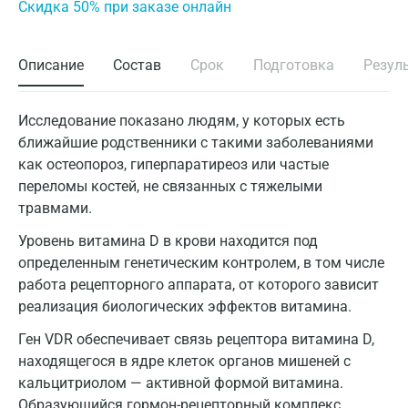
Cкидка 50% при заказе онлайн
Описание
Состав
Срок
Подготовка
Резул
Исследование показано людям, у которых есть
ближайшие родственники с такими заболеваниями
как остеопороз, гиперпаратиреоз или частые
переломы костей, не связанных с тяжелыми
травмами.
Уровень витамина D в крови находится под
определенным генетическим контролем, в том числе
работа рецепторного аппарата, от которого зависит
реализация биологических эффектов витамина.
Ген VDR обеспечивает связь рецептора витамина D,
находящегося в ядре клеток органов мишеней с
кальцитриолом — активной формой витамина.
Образующийся гормон-рецепторный комплекс