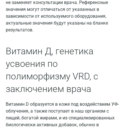
не заменяет консультации врача. Референсные
Казань
значения могут отличаться от указанных в
Альметьевск
зависимости от используемого оборудования,
актуальные значения будут указаны на бланке
Апрелевка
результатов.
Армавир
Астрахань
Витамин Д, генетика
Балашиха
усвоения по
Барнаул
полиморфизму VRD, с
Брянск
заключением врача
Великий Новгород
Видное
Витамин D образуется в коже под воздействием УФ-
облучения, а также поступает в наш организм с
Владимир
пищей, богатой жирами, и из специализированных
биологически активных добавок, обычно в
Волгоград