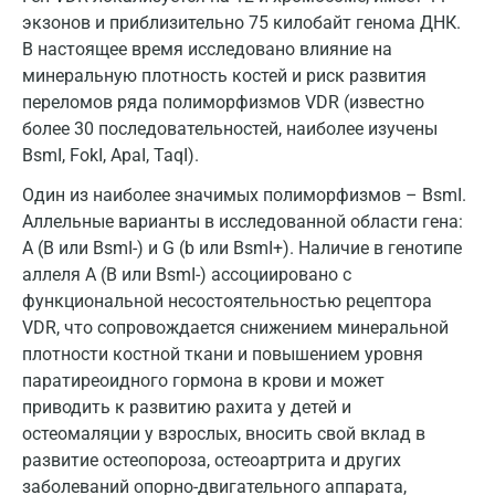
Домодедово
экзонов и приблизительно 75 килобайт генома ДНК.
В настоящее время исследовано влияние на
Екатеринбург
минеральную плотность костей и риск развития
Жуковский
переломов ряда полиморфизмов VDR (известно
более 30 последовательностей, наиболее изучены
Звенигород
BsmI, FokI, ApaI, TaqI).
Зеленоград
Один из наиболее значимых полиморфизмов – BsmI.
Аллельные варианты в исследованной области гена:
Иваново
A (B или BsmI-) и G (b или BsmI+). Наличие в генотипе
Ивантеевка
аллеля А (B или BsmI-) ассоциировано с
функциональной несостоятельностью рецептора
Ижевск
VDR, что сопровождается снижением минеральной
плотности костной ткани и повышением уровня
Истра
паратиреоидного гормона в крови и может
Йошкар-Ола
приводить к развитию рахита у детей и
остеомаляции у взрослых, вносить свой вклад в
Калининград
развитие остеопороза, остеоартрита и других
Калуга
заболеваний опорно-двигательного аппарата,