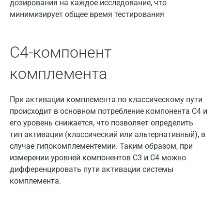
дозирования на каждое исследование, что
Дзержинск
минимизирует общее время тестирования
Дзержинский
Дмитров
С4-компонент
Долгопрудный
комплемента
Домодедово
При активации комплемента по классическому пути
Екатеринбург
происходит в основном потребление компонента С4 и
его уровень снижается, что позволяет определить
Жуковский
тип активации (классический или альтернативный), в
Звенигород
случае гипокомплементемии. Таким образом, при
измерении уровней компонентов С3 и С4 можно
Зеленоград
дифференцировать пути активации системы
Иваново
комплемента.
Ивантеевка