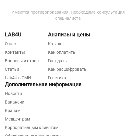
Ижевск
Истра
Имеются противопоказания. Необходима консультация
специалиста
Йошкар-Ола
LAB4U
Анализы и цены
Калининград
О нас
Каталог
Калуга
Контакты
Как оплатить
Кемерово
Вопросы и ответы
Где сдать
Статьи
Как расшифровать
Ковров
Lab4U в СМИ
Генетика
Коломна
Дополнительная информация
Новости
Королев
Вакансии
Кострома
Врачам
Котельники
Медцентрам
Корпоративным клиентам
Красногорск