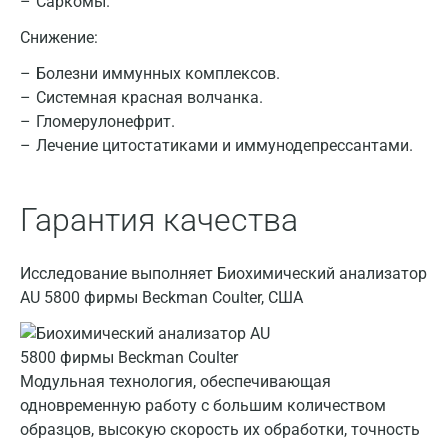
Брянск
Саркомы.
Снижение:
Великий Новгород
Болезни иммунных комплексов.
Видное
Системная красная волчанка.
Владимир
Гломерулонефрит.
Лечение цитостатиками и иммунодепрессантами.
Волгоград
Волжский
Гарантия качества
Вологда
Воронеж
Исследование выполняет Биохимический анализатор
AU 5800 фирмы Beckman Coulter, США
Всеволожск
Гатчина
Модульная технология, обеспечивающая
Геленджик
одновременную работу с большим количеством
Голубое
образцов, высокую скорость их обработки, точность