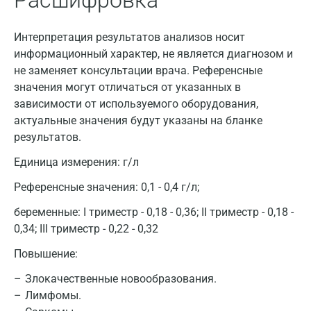
Расшифровка
Интерпретация результатов анализов носит
Москва
информационный характер, не является диагнозом и
Санкт-Петербург
не заменяет консультации врача. Референсные
значения могут отличаться от указанных в
Нижний Новгород
зависимости от используемого оборудования,
актуальные значения будут указаны на бланке
Казань
результатов.
Альметьевск
Единица измерения:
г/л
Апрелевка
Референсные значения:
0,1 - 0,4 г/л;
Армавир
беременные: I триместр - 0,18 - 0,36; II триместр - 0,18 -
0,34; III триместр - 0,22 - 0,32
Астрахань
Повышение:
Балашиха
Злокачественные новообразования.
Барнаул
Лимфомы.