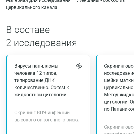
Материал для исследования — Женщины - соскоб из
цервикального канала
В составе
2 исследования
Вирусы папилломы
Скринингово
человека 12 типов,
исследовани
типирование ДНК
шейки матки
количественно. Co-test к
цервикально
жидкостной цитологии
Метод жидко
цитологии. 
по Папанико
Скрининг ВПЧ-инфекции
высокого онкогенного риска
Скринингово