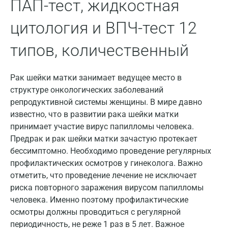
Великий Новгород
ПАП-тест, жидкостная
Видное
цитология и ВПЧ-тест 12
Владимир
типов, количественный
Волгоград
Рак шейки матки занимает ведущее место в
Волжский
структуре онкологических заболеваний
Вологда
репродуктивной системы женщины. В мире давно
известно, что в развитии рака шейки матки
Воронеж
принимает участие вирус папилломы человека.
Предрак и рак шейки матки зачастую протекает
Всеволожск
бессимптомно. Необходимо проведение регулярных
Гатчина
профилактических осмотров у гинеколога. Важно
отметить, что проведение лечение не исключает
Геленджик
риска повторного заражения вирусом папилломы
Голубое
человека. Именно поэтому профилактические
осмотры должны проводиться с регулярной
Дзержинск
периодичность, не реже 1 раз в 5 лет. Важное