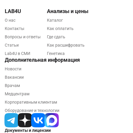
Орехово-Зуево
LAB4U
Анализы и цены
Павловский посад
О нас
Каталог
Контакты
Как оплатить
Пенза
Вопросы и ответы
Где сдать
Пермь
Статьи
Как расшифровать
Петрозаводск
Lab4U в СМИ
Генетика
Дополнительная информация
Подольск
Новости
Псков
Вакансии
Врачам
Пушкин
Медцентрам
Пушкино
Корпоративным клиентам
Оборудование и технологии
Пятигорск
Раменское
Документы и лицензии