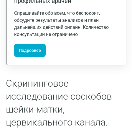
профильных врачей
Москва
Спрашивайте обо всем, что беспокоит,
Санкт-Петербург
обсудите результаты анализов и план
дальнейших действий онлайн. Количество
Нижний Новгород
консультаций не ограничено
Казань
Подробнее
Альметьевск
Апрелевка
Армавир
Скрининговое
Астрахань
исследование соскобов
Балашиха
шейки матки,
Барнаул
цервикального канала.
Брянск