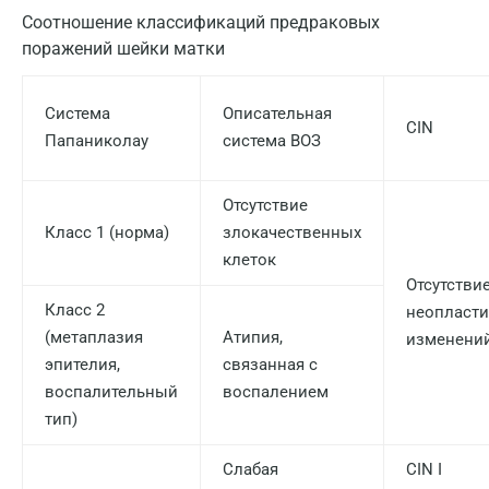
Соотношение классификаций предраковых
Красноярск
поражений шейки матки
Курск
Лабинск
Система
Описательная
CIN
Папаниколау
система ВОЗ
Липецк
Лобня
Отсутствие
Класс 1 (норма)
злокачественных
Люберцы
клеток
Майкоп
Отсутстви
Класс 2
неопласти
Мурино
(метаплазия
Атипия,
изменени
Мурманск
эпителия,
связанная с
воспалительный
воспалением
Мытищи
тип)
Набережные Челны
Слабая
CIN I