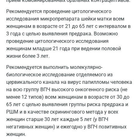
прием комбинированных оральных контрацептивов.
Истра
Рекомендуется проведение цитологического
Йошкар-Ола
исследования микропрепарата шейки матки всем
Калининград
женщинам в возрасте от 21 до 65 лет с интервалом в
3 года с целью выявления предрака. Возможно
Калуга
проведение цитологического исследования
женщинам младше 21 года при ведении половой
Кемерово
жизни более 3 лет.
Ковров
Рекомендуется выполнить молекулярно-
Коломна
биологическое исследование отделяемого из
цервикального канала на вирус папилломы человека
Королев
на всю группу ВПЧ высокого онкогенного риска (не
менее 12 типов) всем женщинам в возрасте от 30 до
Кострома
65 лет с целью выявления группы риска предрака и
Котельники
РШМ и в качестве скринингового метода у всех
женщин старше 30 лет каждые 5 лет (у ВПЧ
Красногорск
негативных женщин) и ежегодно у ВПЧ позитивных
Краснодар
женщин.