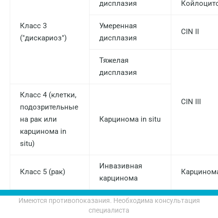
Наро-Фоминск
дисплазия
Койлоцит
Нижневартовск
Класс 3
Умеренная
CIN II
("дискариоз")
дисплазия
Нижнекамск
Новокузнецк
Тяжелая
дисплазия
Новороссийск
Класс 4 (клетки,
Новосибирск
CIN III
подозрительные
Ногинск
на рак или
Карцинома in situ
карцинома in
Обнинск
situ)
Одинцово
Инвазивная
Класс 5 (рак)
Карцином
Омск
карцинома
Орел
Имеются противопоказания. Необходима консультация
Оренбург
специалиста