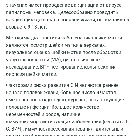
значение имеет проведение вакцинации от вируса
Дзержинский
папилломы человека. Целесообразно проводить
Дмитров
вакцинацию до начала половой жизни, оптимально в
возрасте 9-13 лет.
Долгопрудный
Методами диагностики заболеваний шейки матки
Домодедово
являются: осмотр шейки матки в зеркалах,
визуальная оценка шейки матки после обработки
Екатеринбург
уксусной кислотой (VIA), цитологическое
Жуковский
исследование, ВПЧ-тестирование, кольпоскопия,
биопсия шейки матки.
Звенигород
Факторами риска развития CIN являются раннее
Зеленоград
начало половой жизни, большое число и частая
смена половых партнеров, курение, сопутствующие
Иваново
половые инфекции, большое количество
Ивантеевка
беременностей и родов, наличие
иммунокомпрометирующих заболеваний (гепатита B,
Ижевск
С, ВИЧ), иммуносупрессивная терапия, длительный