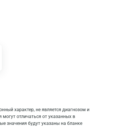
Москва
Санкт-Петербург
Нижний Новгород
Казань
нный характер, не является диагнозом и
я могут отличаться от указанных в
Альметьевск
ые значения будут указаны на бланке