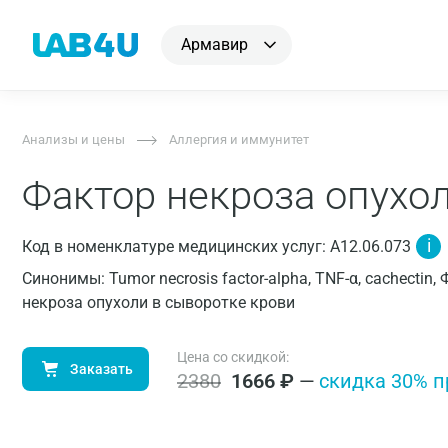
Армавир
Анализы и цены
Аллергия и иммунитет
Фактор некроза опухо
i
Код в номенклатуре медицинских услуг: A12.06.073
Синонимы: Tumor necrosis factor-alpha, TNF-α, cachecti
некроза опухоли в сыворотке крови
Цена со скидкой:
Заказать
2380
1666
₽
—
cкидка 30% п