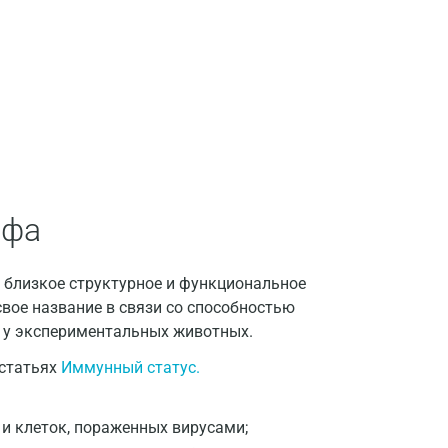
Воронеж
Всеволожск
Гатчина
Геленджик
Голубое
ьфа
Дзержинск
Дзержинский
т близкое структурное и функциональное
Дмитров
свое название в связи со способностью
й у экспериментальных животных.
Долгопрудный
 статьях
Иммунный статус.
Домодедово
Екатеринбург
и клеток, пораженных вирусами;