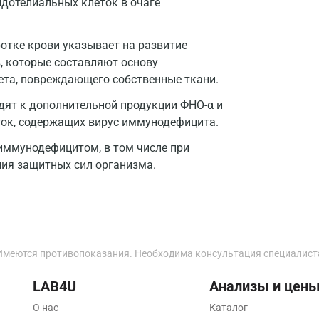
дотелиальных клеток в очаге
Жуковский
Звенигород
отке крови указывает на развитие
в, которые составляют основу
Зеленоград
ета, повреждающего собственные ткани.
Иваново
ят к дополнительной продукции ФНО-α и
Ивантеевка
ток, содержащих вирус иммунодефицита.
Ижевск
иммунодефицитом, в том числе при
ия защитных сил организма.
Истра
Йошкар-Ола
Калининград
Имеются противопоказания. Необходима консультация специалист
Калуга
LAB4U
Анализы и цен
Кемерово
О нас
Каталог
Ковров