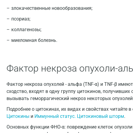
злокачественные новообразования;
псориаз;
коллагенозы;
миеломная болезнь.
Фактор некроза опухоли-ал
Фактор некроза опухолей - альфа (TNF-α) и TNF-β имею
сходство, входят в одну группу цитокинов, получивших 
вызывать геморрагический некроз некоторых опухоле
Подробнее о цитокинах, их видах и свойствах читайте в
Цитокины
и
Иммунный статус. Цитокиновый шторм
.
Основных функции ФНО-α: повреждение клеток опухоли 