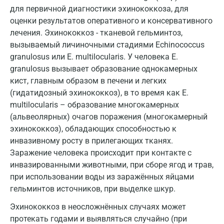
для первичной диагностики эхинококкоза, для
Видное
оценки результатов оперативного и консервативного
лечения. Эхинококкоз - тканевой гельминтоз,
Владимир
вызываемый личиночными стадиями Echinococcus
granulosus или E. multilocularis. У человека Е.
Волгоград
granulosus вызывает образование однокамерных
Волжский
кист, главным образом в печени и легких
(гидатидозный эхинококкоз), в то время как E.
Вологда
multilocularis – образование многокамерных
Воронеж
(альвеолярных) очагов поражения (многокамерный
эхинококкоз), обладающих способностью к
Всеволожск
инвазивному росту в прилегающих тканях.
Заражение человека происходит при контакте с
Гатчина
инвазированными животными, при сборе ягод и трав,
Геленджик
при использовании воды из заражённых яйцами
гельминтов источников, при выделке шкур.
Голубое
Эхинококкоз в неосложнённых случаях может
Дзержинск
протекать годами и выявляться случайно (при