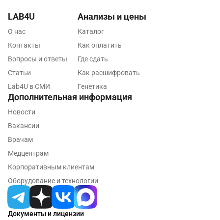
Наро-Фоминск
LAB4U
Анализы и цены
Нижневартовск
О нас
Каталог
Нижнекамск
Контакты
Как оплатить
Новокузнецк
Вопросы и ответы
Где сдать
Статьи
Как расшифровать
Новороссийск
Lab4U в СМИ
Генетика
Новосибирск
Дополнительная информация
Новости
Ногинск
Вакансии
Обнинск
Врачам
Одинцово
Медцентрам
Корпоративным клиентам
Омск
Оборудование и технологии
Орел
Оренбург
Документы и лицензии