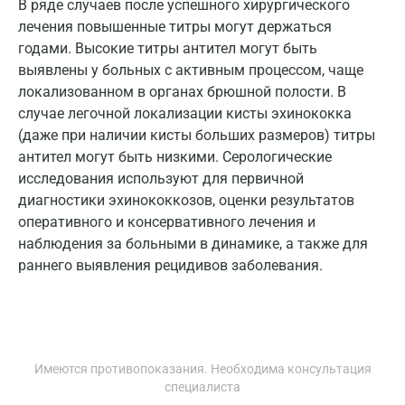
В ряде случаев после успешного хирургического
Красноярск
лечения повышенные титры могут держаться
годами. Высокие титры антител могут быть
Курск
выявлены у больных с активным процессом, чаще
Лабинск
локализованном в органах брюшной полости. В
случае легочной локализации кисты эхинококка
Липецк
(даже при наличии кисты больших размеров) титры
антител могут быть низкими. Серологические
Лобня
исследования используют для первичной
Люберцы
диагностики эхинококкозов, оценки результатов
оперативного и консервативного лечения и
Майкоп
наблюдения за больными в динамике, а также для
Мурино
раннего выявления рецидивов заболевания.
Мурманск
Мытищи
Имеются противопоказания. Необходима консультация
Набережные Челны
специалиста