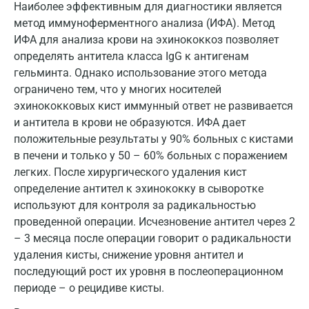
Истра
Наиболее эффективным для диагностики является
метод иммуноферментного анализа (ИФА). Метод
Йошкар-Ола
ИФА для анализа крови на эхинококкоз позволяет
Калининград
определять антитела класса IgG к антигенам
гельминта. Однако использование этого метода
Калуга
ограничено тем, что у многих носителей
эхинококковых кист иммунный ответ не развивается
Кемерово
и антитела в крови не образуются. ИФА дает
Ковров
положительные результаты у 90% больных с кистами
в печени и только у 50 – 60% больных с поражением
Коломна
легких. После хирургического удаления кист
Королев
определение антител к эхинококку в сыворотке
используют для контроля за радикальностью
Кострома
проведенной операции. Исчезновение антител через 2
– 3 месяца после операции говорит о радикальности
Котельники
удаления кисты, снижение уровня антител и
Красногорск
последующий рост их уровня в послеоперационном
периоде – о рецидиве кисты.
Краснодар