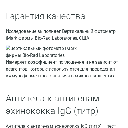
Москва
Гарантия качества
Санкт-Петербург
Нижний Новгород
Исследование выполняет Вертикальный фотометр
iMark фирмы Bio-Rad Laboratories, США
Казань
Альметьевск
Апрелевка
Измеряет коэффициент поглощения и не зависит от
реагентов, которые используются для проведения
Армавир
иммуноферментного анализа в микропланшентах
Астрахань
Балашиха
Антитела к антигенам
Барнаул
эхинококка IgG (титр)
Брянск
Антитела к антигенам эхинококка IgG (титр) – тест
Великий Новгород