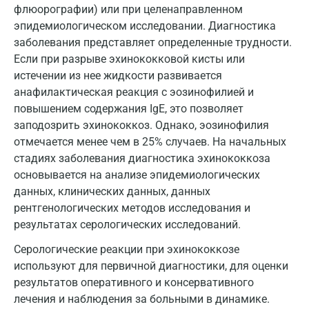
флюорографии) или при целенаправленном
Дзержинский
эпидемиологическом исследовании. Диагностика
Дмитров
заболевания представляет определенные трудности.
Если при разрыве эхинококковой кисты или
Долгопрудный
истечении из нее жидкости развивается
анафилактическая реакция с эозинофилией и
Домодедово
повышением содержания IgE, это позволяет
Екатеринбург
заподозрить эхинококкоз. Однако, эозинофилия
отмечается менее чем в 25% случаев. На начальных
Жуковский
стадиях заболевания диагностика эхинококкоза
Звенигород
основывается на анализе эпидемиологических
данных, клинических данных, данных
Зеленоград
рентгенологических методов исследования и
результатах серологических исследований.
Иваново
Серологические реакции при эхинококкозе
Ивантеевка
используют для первичной диагностики, для оценки
Ижевск
результатов оперативного и консервативного
лечения и наблюдения за больными в динамике.