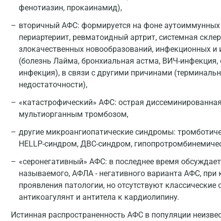
фенотиазин, прокаинамид),
вторичный АФС: формируется на фоне аутоиммунных 
периартериит, ревматоидный артрит, системная скле
злокачественных новообразований, инфекционных и 
(болезнь Лайма, бронхиальная астма, ВИЧ-инфекция,
инфекция), в связи с другими причинами (терминаль
недостаточности),
«катастрофический» АФС: острая диссеминированная
мультиорганным тромбозом,
другие микроангиопатические синдромы: тромботиче
HELLP-синдром, ДВС-синдром, гипопротромбинемиче
«серонегативный» АФС: в последнее время обсуждает
называемого, АФЛА - негативного варианта АФС, при
проявления патологии, но отсутствуют классические
антикоагулянт и антитела к кардиолипину.
Истинная распространенность АФС в популяции неизве