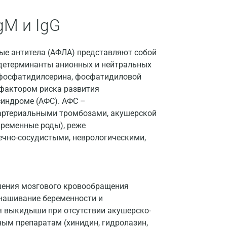
Апрелевка
gM и IgG
Армавир
Астрахань
ые антитела (АФЛА) представляют собой
 детерминанты анионных и нейтральных
Балашиха
 фосфатидилсерина, фосфатидиловой
Барнаул
 фактором риска развития
индроме (АФС). АФС –
Брянск
артериальными тромбозами, акушерской
евременные роды), реже
Великий Новгород
ечно-сосудистыми, неврологическими,
Видное
Владимир
шения мозгового кровообращения
Волгоград
ынашивание беременности и
Волжский
я выкидыши при отсутствии акушерско-
ным препаратам (хинидин, гидролазин,
Вологда