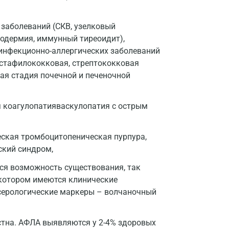
Воронеж
заболеваний (СКВ, узелковый
родермия, иммунный тиреоидит),
Всеволожск
инфекционно-аллергических заболеваний
Гатчина
 стафилококковая, стрептококковая
ная стадия почечной и печеночной
Геленджик
Голубое
 коагулопатияваскулопатия с острым
Дзержинск
ская тромбоцитопеническая пурпура,
Дзержинский
ский синдром,
Дмитров
ся возможность существования, так
Долгопрудный
 котором имеются клинические
 серологические маркеры – волчаночный
Домодедово
Екатеринбург
стна. АФЛА выявляются у 2-4% здоровых