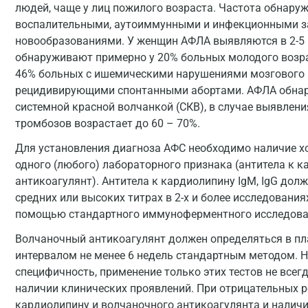
людей, чаще у лиц пожилого возраста. Частота обнару
воспалительными, аутоиммунными и инфекционными з
новообразованиями. У женщин АФЛА выявляются в 2-5 
обнаруживают примерно у 20% больных молодого возра
46% больных с ишемическими нарушениями мозгового 
рецидивирующими спонтанными абортами. АФЛА обнар
системной красной волчанкой (СКВ), в случае выявлен
тромбозов возрастает до 60 – 70%.
Для установления диагноза АФС необходимо наличие хо
одного (любого) лабораторного признака (антитела к 
антикоагулянт). Антитела к кардиолипину IgM, IgG дол
средних или высоких титрах в 2-х и более исследования
помощью стандартного иммуноферментного исследова
Волчаночный антикоагулянт должен определяться в пла
интервалом не менее 6 недель стандартным методом. 
специфичность, применение только этих тестов не всег
наличии клинических проявлений. При отрицательных р
кардиолипину и волчаночного антикоагулянта и налич