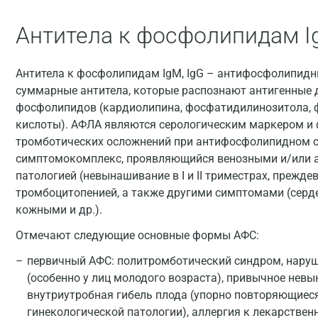
Антитела к фосфолипидам I
Антитела к фосфолипидам IgM, IgG – антифосфолипидн
суммарные антитела, которые распознают антигенные
фосфолипидов (кардиолипина, фосфатидилинозитола,
кислоты). АФЛА являются серологическим маркером и
тромботических осложнений при антифосфолипидном с
симптомокомплекс, проявляющийся венозными и/или 
патологией (невынашивание в I и II триместрах, прежд
тромбоцитопенией, а также другими симптомами (серд
кожными и др.).
Отмечают следующие основные формы АФС:
первичный АФС: политромботический синдром, нару
(особенно у лиц молодого возраста), привычное нев
внутриутробная гибель плода (упорно повторяющиес
гинекологической патологии), аллергия к лекарствен