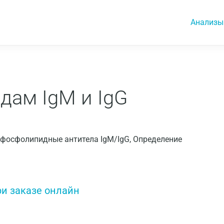
Анализы
дам IgM и IgG
Антифосфолипидные антитела IgM/IgG, Определение
ри заказе онлайн