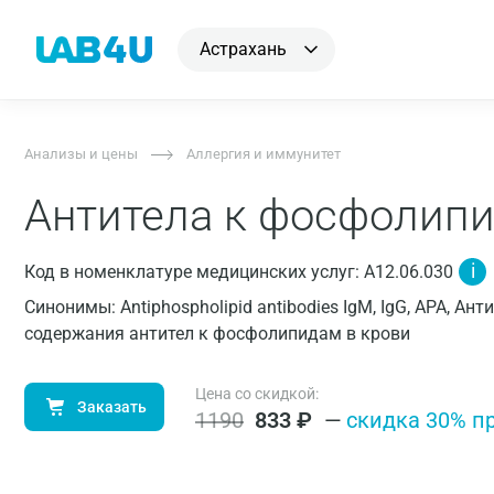
Астрахань
Анализы и цены
Аллергия и иммунитет
Антитела к фосфолипи
i
Код в номенклатуре медицинских услуг: A12.06.030
Синонимы: Antiphospholipid antibodies IgM, IgG, APA, 
содержания антител к фосфолипидам в крови
Цена со скидкой:
Заказать
1190
833
₽
—
cкидка 30% п