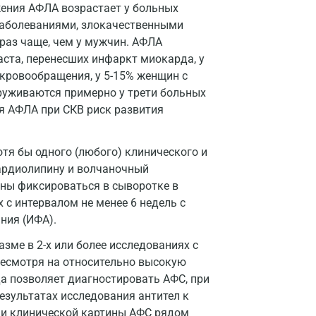
жения АФЛА возрастает у больных
Жуковский
аболеваниями, злокачественными
Звенигород
раз чаще, чем у мужчин. АФЛА
ста, перенесших инфаркт миокарда, у
Зеленоград
кровообращения, у 5-15% женщин с
уживаются примерно у трети больных
Иваново
ия АФЛА при СКВ риск развития
Ивантеевка
Ижевск
тя бы одного (любого) клинического и
кардиолипину и волчаночный
Истра
жны фиксироваться в сыворотке в
х с интервалом не менее 6 недель с
Йошкар-Ола
ния (ИФА).
Калининград
зме в 2-х или более исследованиях с
Калуга
Несмотря на относительно высокую
да позволяет диагностировать АФС, при
Кемерово
езультатах исследования антител к
ии клинической картины АФС рядом
Ковров