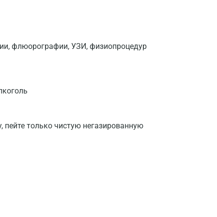
фии, флюорографии, УЗИ, физиопроцедур
лкоголь
у, пейте только чистую негазированную