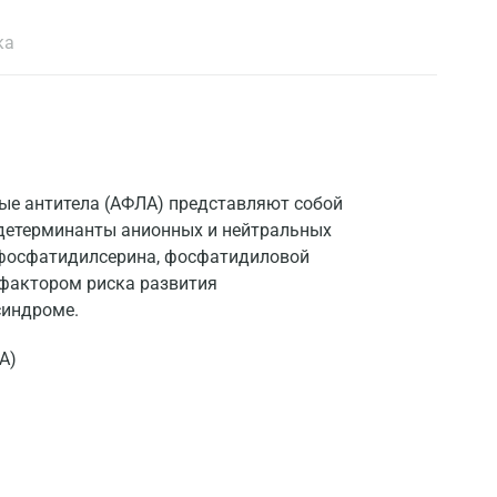
ка
ые антитела (АФЛА) представляют собой
 детерминанты анионных и нейтральных
 фосфатидилсерина, фосфатидиловой
 фактором риска развития
синдроме.
А)