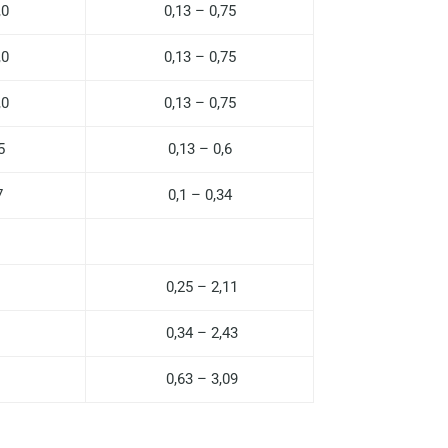
,0
0,13 – 0,75
Волгоград
,0
0,13 – 0,75
Волжский
,0
0,13 – 0,75
Вологда
Воронеж
5
0,13 – 0,6
Всеволожск
7
0,1 – 0,34
Гатчина
Геленджик
0,25 – 2,11
Голубое
0,34 – 2,43
Дзержинск
0,63 – 3,09
Дзержинский
Дмитров