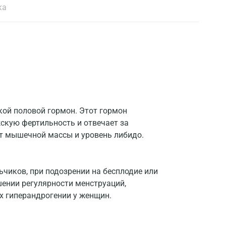
ка
кой половой гормон. Этот гормон
скую фертильность и отвечает за
ст мышечной массы и уровень либидо.
чиков, при подозрении на бесплодие или
ении регулярности менструаций,
х гиперандрогении у женщин.