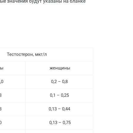
ые значения будут указаны на бланке
Нижний Новгород
Казань
Альметьевск
Апрелевка
Армавир
Тестостерон, мкг/л
Астрахань
ны
женщины
Балашиха
,0
0,2 – 0,8
Барнаул
3
0,1 – 0,25
Брянск
Великий Новгород
3
0,13 – 0,44
Видное
0
0,13 – 0,75
Владимир