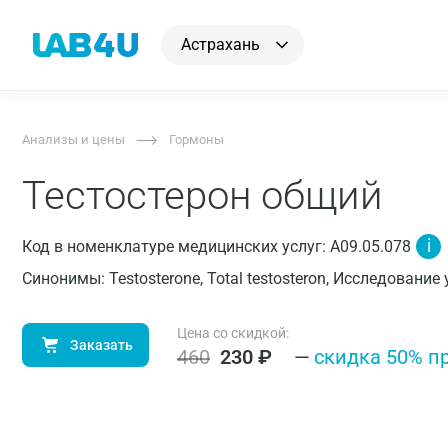
Астрахань
Анализы и цены
Гормоны
Тестостерон общий
i
Код в номенклатуре медицинских услуг: A09.05.078
Синонимы: Testosterone, Total testosteron, Исследовани
Цена со скидкой:
Заказать
460
230
₽
—
cкидка 50% п