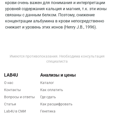
крови очень важен для понимания и интерпретации
Мурманск
уровней содержания кальция и магния, т.к. эти ионы
Мытищи
связаны с данным белком. Поэтому, снижение
концентрации альбумина в крови непосредственно
Набережные Челны
снижает и уровень этих ионов (Henry J.B., 1996).
Наро-Фоминск
Нижневартовск
Нижнекамск
Имеются противопоказания. Необходима консультация
специалиста
Новокузнецк
Новороссийск
LAB4U
Анализы и цены
О нас
Новосибирск
Каталог
Контакты
Как оплатить
Ногинск
Вопросы и ответы
Где сдать
Обнинск
Статьи
Как расшифровать
Lab4U в СМИ
Генетика
Одинцово