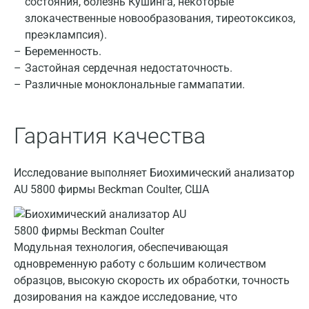
состояния, болезнь Кушинга, некоторые
злокачественные новообразования, тиреотоксикоз,
Геленджик
преэклампсия).
Голубое
Беременность.
Застойная сердечная недостаточность.
Дзержинск
Различные моноклональные гаммапатии.
Дзержинский
Гарантия качества
Дмитров
Долгопрудный
Исследование выполняет Биохимический анализатор
Домодедово
AU 5800 фирмы Beckman Coulter, США
Екатеринбург
Жуковский
Модульная технология, обеспечивающая
одновременную работу с большим количеством
Звенигород
образцов, высокую скорость их обработки, точность
Зеленоград
дозирования на каждое исследование, что