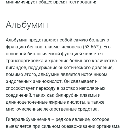
минимизирует общее время тестирования
Иваново
Ивантеевка
Альбумин
Ижевск
Истра
Альбумин представляет собой самую большую
фракцию белков плазмы человека (53-66%). Его
Йошкар-Ола
основной биологической функцией является
Калининград
транспортировка и хранение большого количества
лигандов, поддержание онкотического давления,
Калуга
помимо этого, альбумин является источником
эндогенных аминокислот. Он связывает и
Кемерово
способствует переходу в раствор неполярных
Ковров
соединений, таких как билирубин плазмы и
длинноцепочечные жирные кислоты, а также
Коломна
многочисленные лекарственные средства.
Королев
Гиперальбуминемия – редкое явление, которое
выявляется при сильном обезвоживании организма
Кострома