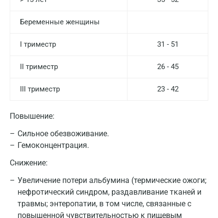
Беременные женщины
I триместр
31 - 51
II триместр
26 - 45
Москва
III триместр
23 - 42
Санкт-Петербург
Нижний Новгород
Повышение:
Казань
Сильное обезвоживание.
Гемоконцентрация.
Альметьевск
Снижение:
Апрелевка
Увеличение потери альбумина (термические ожоги;
Армавир
нефротический синдром, раздавливание тканей и
травмы; энтеропатии, в том числе, связанные с
Астрахань
повышенной чувствительностью к пищевым