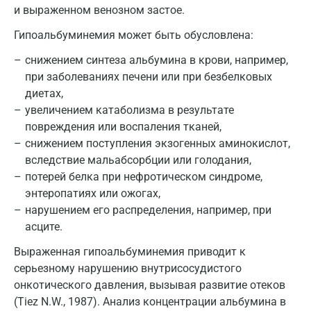
и выраженном венозном застое.
Котельники
Гипоальбуминемия может быть обусловлена:
Красногорск
снижением синтеза альбумина в крови, например,
при заболеваниях печени или при безбелковых
Краснодар
диетах,
Красноярск
увеличением катаболизма в результате
повреждения или воспаления тканей,
Курск
снижением поступления экзогенных аминокислот,
Лабинск
вследствие мальабсорбции или голодания,
потерей белка при нефротическом синдроме,
Липецк
энтеропатиях или ожогах,
нарушением его распределения, например, при
Лобня
асците.
Люберцы
Выраженная гипоальбуминемия приводит к
Майкоп
серьезному нарушению внутрисосудистого
онкотического давления, вызывая развитие отеков
Мурино
(Tiez N.W., 1987). Анализ концентрации альбумина в