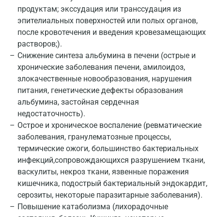
Балашиха
продуктам; экссудация или транссудация из
эпителиальных поверхностей или полых органов,
Барнаул
после кровотечения и введения кровезамещающих
растворов;).
Брянск
Снижение синтеза альбумина в печени (острые и
Великий Новгород
хронические заболевания печени, амилоидоз,
злокачественные новообразования, нарушения
Видное
питания, генетические дефекты образования
Владимир
альбумина, застойная сердечная
недостаточность).
Волгоград
Острое и хроническое воспаление (ревматические
заболевания, гранулематозные процессы,
Волжский
термические ожоги, большинство бактериальных
Вологда
инфекций,сопровождающихся разрушением ткани,
васкулиты, некроз ткани, язвенные поражения
Воронеж
кишечника, подострый бактериальный эндокардит,
серозиты, некоторые паразитарные заболевания).
Всеволожск
Повышение катаболизма (лихорадочные
Гатчина