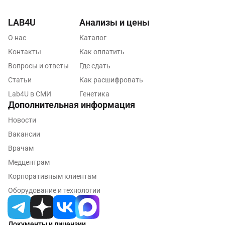
Санкт-Петербург
LAB4U
Анализы и цены
Нижний Новгород
О нас
Каталог
Казань
Контакты
Как оплатить
Вопросы и ответы
Где сдать
Альметьевск
Статьи
Как расшифровать
Апрелевка
Lab4U в СМИ
Генетика
Дополнительная информация
Армавир
Новости
Астрахань
Вакансии
Балашиха
Врачам
Медцентрам
Барнаул
Корпоративным клиентам
Брянск
Оборудование и технологии
Великий Новгород
Документы и лицензии