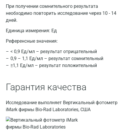
Балашиха
При получении сомнительного результата
необходимо повторить исследование через 10 - 14
Барнаул
дней.
Брянск
Единица измерения:
Ед
Великий Новгород
Референсные значения:
Видное
< 0,9 Ед/мл – результат отрицательный
0,9 – 1,1 Ед/мл – результат сомнительный
Владимир
≥1,1 Ед/мл – результат положительный
Волгоград
Волжский
Гарантия качества
Вологда
Исследование выполняет Вертикальный фотометр
Воронеж
iMark фирмы Bio-Rad Laboratories, США
Всеволожск
Гатчина