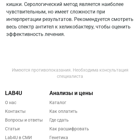
кишки. Серологический метод является наиболее
Котельники
чувствительным, но имеет сложности при
интерпретации результатов. Рекомендуется смотреть
Красногорск
весь спектр антител к хеликобактеру, чтобы оценить
эффективность лечения.
Краснодар
Красноярск
Курск
Имеются противопоказания. Необходима консультация
Лабинск
специалиста
Липецк
LAB4U
Анализы и цены
Лобня
О нас
Каталог
Люберцы
Контакты
Как оплатить
Вопросы и ответы
Где сдать
Майкоп
Статьи
Как расшифровать
Мурино
Lab4U в СМИ
Генетика