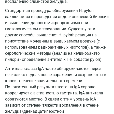
воспалению слизистой желудка.
Иваново
Стандартная процедура обнаружения H. pylori
Ивантеевка
заключается в проведении эндоскопической биопсии
и выявлении данного микроорганизма при
Ижевск
гистологическом исследовании. Существуют и
Истра
другие способы выявления H. pylori: реакция на
присутствие мочевины в выдыхаемом воздухе (с
Йошкар-Ола
использованием радиоактивных изотопов), а также
серологические методы (анализ на хеликобактер
Калининград
пилори - определение антител к Helicobacter pylori).
Калуга
Антитела класса IgA часто обнаруживаются через
Кемерово
несколько недель после заражения и сохраняются в
крови в течение значительного времени.
Ковров
Положительный результат теста на IgA хорошо
коррелирует с активностью гастрита. IgA-антитела
Коломна
образуются местно. В связи с этим уровень IgA
Королев
зависит от степени тяжести воспаления в стенке
желудка/двенадцатиперстной
Кострома