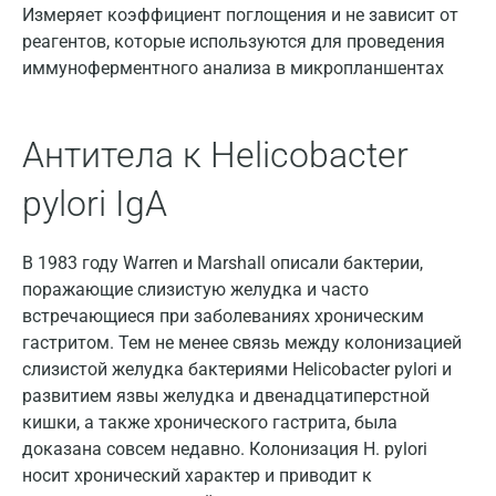
Измеряет коэффициент поглощения и не зависит от
Геленджик
реагентов, которые используются для проведения
иммуноферментного анализа в микропланшентах
Голубое
Дзержинск
Антитела к Helicobacter
Дзержинский
pylori IgA
Дмитров
Долгопрудный
В 1983 году Warren и Marshall описали бактерии,
поражающие слизистую желудка и часто
Домодедово
встречающиеся при заболеваниях хроническим
Екатеринбург
гастритом. Тем не менее связь между колонизацией
слизистой желудка бактериями Helicobacter pylori и
Жуковский
развитием язвы желудка и двенадцатиперстной
кишки, а также хронического гастрита, была
Звенигород
доказана совсем недавно. Колонизация H. pylori
Зеленоград
носит хронический характер и приводит к