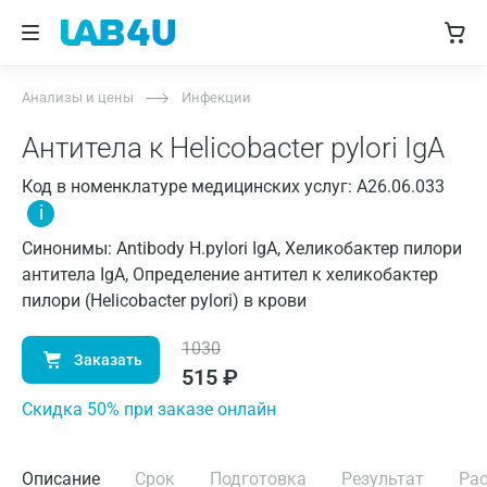
Анализы и цены
Инфекции
Антитела к Helicobacter pylori IgA
Код в номенклатуре медицинских услуг: A26.06.033
i
Синонимы: Antibody H.pylori IgA, Хеликобактер пилори
антитела IgA, Определение антител к хеликобактер
пилори (Helicobacter pylori) в крови
1030
Заказать
515
₽
Cкидка 50% при заказе онлайн
Описание
Срок
Подготовка
Результат
Ра