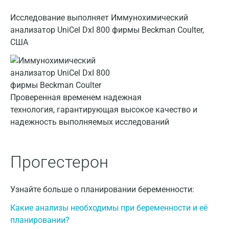
Исследование выполняет Иммунохимический
Всеволожск
анализатор UniCel DxI 800 фирмы Beckman Coulter,
Гатчина
США
Геленджик
Голубое
Проверенная временем надежная
Дзержинск
технология, гарантирующая высокое качество и
Дзержинский
надежность выполняемых исследований
Дмитров
Прогестерон
Долгопрудный
Домодедово
Узнайте больше о планировании беременности:
Екатеринбург
Какие анализы необходимы при беременности и её
Жуковский
планировании?