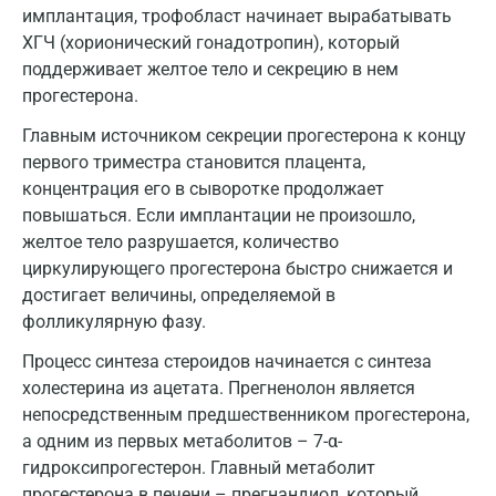
имплантация, трофобласт начинает вырабатывать
Королев
ХГЧ (хорионический гонадотропин), который
поддерживает желтое тело и секрецию в нем
Кострома
прогестерона.
Котельники
Главным источником секреции прогестерона к концу
первого триместра становится плацента,
Красногорск
концентрация его в сыворотке продолжает
Краснодар
повышаться. Если имплантации не произошло,
желтое тело разрушается, количество
Красноярск
циркулирующего прогестерона быстро снижается и
достигает величины, определяемой в
Курск
фолликулярную фазу.
Лабинск
Процесс синтеза стероидов начинается с синтеза
Липецк
холестерина из ацетата. Прегненолон является
непосредственным предшественником прогестерона,
Лобня
а одним из первых метаболитов – 7-α-
гидроксипрогестерон. Главный метаболит
Люберцы
прогестерона в печени – прегнандиол, который