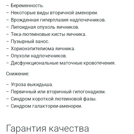
Армавир
Беременность.
Некоторые виды вторичной аменореи.
Астрахань
Врожденная гиперплазия надпочечников.
Липоидная опухоль яичников.
Балашиха
Тека-лютеиновые кисты яичника.
Барнаул
Пузырный занос.
Хорионэпителиома яичника.
Брянск
Опухоли надпочечников.
Дисфункциональные маточные кровотечения.
Великий Новгород
Снижение:
Видное
Угроза выкидыша.
Владимир
Первичный или вторичный гипогонадизм.
Волгоград
Синдром короткой лютеиновой фазы.
Синдром галактореи-аменореи.
Волжский
Вологда
Гарантия качества
Воронеж