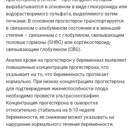
Майкоп
вырабатывается в основном в виде глюкуронида или
водорастворимого сульфата, выделяемого затем
Мурино
почками. В основном прогестерон транспортируется
в связанном с альбумином состоянии и в меньшей
Мурманск
степени – связанным с с глобулином, связывающим
Мытищи
половые гормоны (SHBG) или кортикостероид-
связывающим глобулином (CBG).
Набережные Челны
Анализ крови на прогестерон у беременных выявляет
Наро-Фоминск
повышенные концентрации прогестерона, что
указывает на то, что беременность протекает
Нижневартовск
нормально. При низких концентрациях прогестерона
Нижнекамск
для подтверждения жизнеспособности плода
необходимо провести ультрасонографию.
Новокузнецк
Концентрация прогестерона в сыворотке
Новороссийск
относительно стабильна на 8-10 неделе
беременности, ее снижение может указывать на
Новосибирск
нарушение нормального течения беременности.
Ногинск