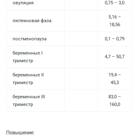
овуляция
0,75 – 3,0
5,16 –
лютеиновая фаза
18,56
постменопауза
0,1 – 0,79
беременные I
4,7 – 50,7
триместр
Москва
беременные II
19,4 –
триместр
45,3
Санкт-Петербург
Нижний Новгород
беременные III
83,0 –
триместр
160,0
Казань
Альметьевск
Апрелевка
Повышение: