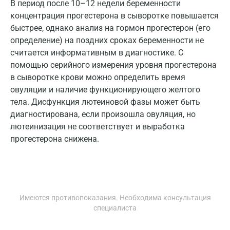
В период после 10–12 недели беременности
концентрация прогестерона в сыворотке повышается
Обнинск
быстрее, однако анализ на гормон прогестерон (его
Одинцово
определение) на поздних сроках беременности не
считается информативным в диагностике. С
Омск
помощью серийного измерения уровня прогестерона
в сыворотке крови можно определить время
Орел
овуляции и наличие функционирующего желтого
Оренбург
тела. Дисфункция лютеиновой фазы может быть
диагностирована, если произошла овуляция, но
Орехово-Зуево
лютеинизация не соответствует и выработка
прогестерона снижена.
Павловский посад
Пенза
Пермь
Имеются противопоказания. Необходима консультация
Петрозаводск
специалиста
Подольск