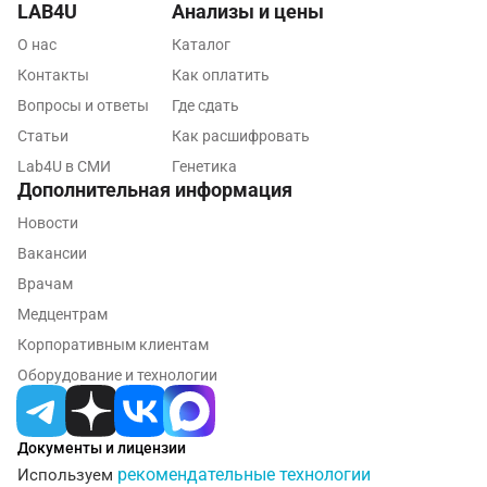
LAB4U
Анализы и цены
Псков
О нас
Каталог
Пушкин
Контакты
Как оплатить
Пушкино
Вопросы и ответы
Где сдать
Статьи
Как расшифровать
Пятигорск
Lab4U в СМИ
Генетика
Дополнительная информация
Раменское
Новости
Реутов
Вакансии
Ростов-на-Дону
Врачам
Медцентрам
Рыбинск
Корпоративным клиентам
Рязань
Оборудование и технологии
Самара
Саратов
Документы и лицензии
рекомендательные технологии
Используем