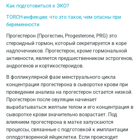
Звенигород
Как подготовиться к ЭКО?
TORCH-инфекции: что это такое, чем опасны при
Зеленоград
беременности
Иваново
Прогестерон (Прогестин, Progesterone, PRG) это
Ивантеевка
стероидный гормон, который секретируется в коре
надпочечников. Прогестерон, кроме гормональной
Ижевск
активности, является предшественником эстрогенов,
андрогенов и кортикостероидов.
Истра
В фолликулярной фазе менструального цикла
Йошкар-Ола
концентрация прогестерона в сыворотке крови при
Калининград
проведении анализа на прогестерон остается низкой.
Прогестерон после овуляции начинает
Калуга
вырабатываться желтым телом и его концентрация в
сыворотке крови значительно возрастает. Под
Кемерово
влиянием прогестерона в матке запускаются
Ковров
процессы, связанные с подготовкой к имплантации
оплодотворенной яйцеклетки. Если происходит
Коломна