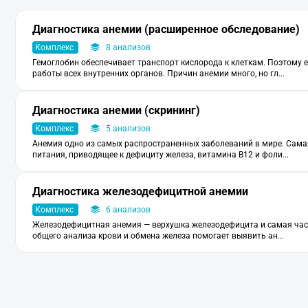
Диагностика анемии (расширенное обследование)
Комплекс
8 анализов
Гемоглобин обеспечивает транспорт кислорода к клеткам. Поэтому е
работы всех внутренних органов. Причин анемии много, но гл...
Диагностика анемии (скрининг)
Комплекс
5 анализов
Анемия одно из самых распространенных заболеваний в мире. Сама
питания, приводящее к дефициту железа, витамина В12 и фоли...
Диагностика железодефицитной анемии
Комплекс
6 анализов
Железодефицитная анемия — верхушка железодефицита и самая част
общего анализа крови и обмена железа помогает выявить ан...