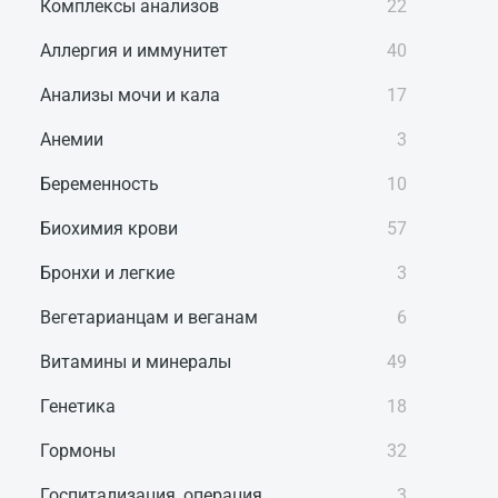
Комплексы анализов
22
Аллергия и иммунитет
40
Анализы мочи и кала
17
Анемии
3
Беременность
10
Биохимия крови
57
Бронхи и легкие
3
Вегетарианцам и веганам
6
Витамины и минералы
49
Генетика
18
Гормоны
32
Госпитализация, операция
3