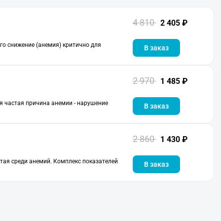
4 810
2 405 ₽
го снижение (анемия) критично для
В заказ
2 970
1 485 ₽
я частая причина анемии - нарушение
В заказ
2 860
1 430 ₽
ая среди анемий. Комплекс показателей
В заказ