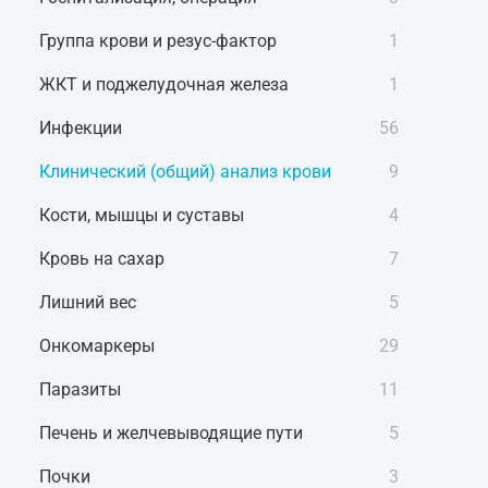
Группа крови и резус-фактор
1
ЖКТ и поджелудочная железа
1
Инфекции
56
Клинический (общий) анализ крови
9
Кости, мышцы и суставы
4
Кровь на сахар
7
Лишний вес
5
Онкомаркеры
29
Паразиты
11
Печень и желчевыводящие пути
5
Почки
3