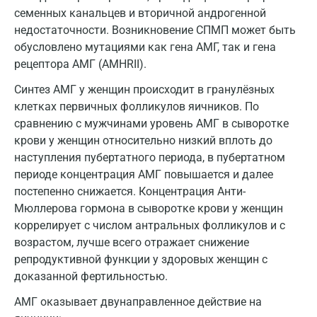
семенных канальцев и вторичной андрогенной
Котельники
недостаточности. Возникновение СПМП может быть
обусловлено мутациями как гена АМГ, так и гена
Красногорск
рецептора АМГ (AMHRII).
Краснодар
Синтез АМГ у женщин происходит в гранулёзных
клетках первичных фолликулов яичников. По
Красноярск
сравнению с мужчинами уровень АМГ в сыворотке
Курск
крови у женщин относительно низкий вплоть до
наступления пубертатного периода, в пубертатном
Лабинск
периоде концентрация АМГ повышается и далее
Липецк
постепенно снижается. Концентрация Анти-
Мюллерова гормона в сыворотке крови у женщин
Лобня
коррелирует с числом антральных фолликулов и с
возрастом, лучше всего отражает снижение
Люберцы
репродуктивной функции у здоровых женщин с
Майкоп
доказанной фертильностью.
Мурино
АМГ оказывает двунаправленное действие на