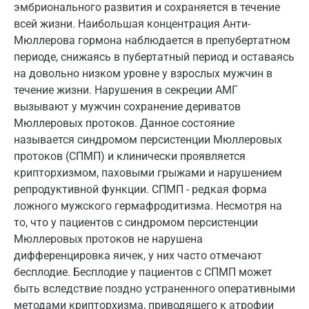
эмбрионального развития и сохраняется в течение
Иваново
всей жизни. Наибольшая концентрация Анти-
Ивантеевка
Мюллерова гормона наблюдается в препубертатном
периоде, снижаясь в пубертатный период и оставаясь
Ижевск
на довольно низком уровне у взрослых мужчин в
течение жизни. Нарушения в секреции АМГ
Истра
вызывают у мужчин сохранение дериватов
Йошкар-Ола
Мюллеровых протоков. Данное состояние
называется синдромом персистенции Мюллеровых
Калининград
протоков (СПМП) и клинически проявляется
Калуга
крипторхизмом, паховыми грыжами и нарушением
репродуктивной функции. СПМП - редкая форма
Кемерово
ложного мужского гермафродитизма. Несмотря на
то, что у пациентов с синдромом персистенции
Ковров
Мюллеровых протоков не нарушена
Коломна
дифференцировка яичек, у них часто отмечают
бесплодие. Бесплодие у пациентов с СПМП может
Королев
быть вследствие поздно устраненного оперативными
методами крипторхизма, приводящего к атрофии
Кострома