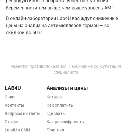
репродуктивного возраста успех наступления
беременности тем выше, чем выше уровень АМГ.
Сочи
В онлайн-лаборатории Lab4U вас ждут сниженные
Ставрополь
цены на анализ на антимюллеров гормон – со
скидкой до 50%!
Сургут
Тамбов
Тверь
Имеются противопоказания. Необходима консультация
Тольятти
специалиста
Томск
LAB4U
Анализы и цены
Тосно
О нас
Каталог
Туапсе
Контакты
Как оплатить
Вопросы и ответы
Где сдать
Тула
Статьи
Как расшифровать
Тюмень
Lab4U в СМИ
Генетика