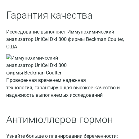
Балашиха
Гарантия качества
Барнаул
Брянск
Исследование выполняет Иммунохимический
анализатор UniCel DxI 800 фирмы Beckman Coulter,
Великий Новгород
США
Видное
Владимир
Волгоград
Проверенная временем надежная
технология, гарантирующая высокое качество и
Волжский
надежность выполняемых исследований
Вологда
Воронеж
Антимюллеров гормон
Всеволожск
Узнайте больше о планировании беременности:
Гатчина