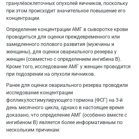
гранулёзоклеточных опухолей яичников, поскольку
при этом происходит значительное повышение его
Омск
концентрации.
Орел
Определение концентрации АМГ в сыворотке крови
Оренбург
проводиться для оценки преждевременного или
замедленного полового развития (мужчины и
Орехово-Зуево
женщины), для оценки овариального резерва у
женщин (совместно с определением ингибина В).
Павловский посад
Кроме того, исследование АМГ у женщин проводится
Пенза
при подозрении на опухоли яичников.
Пермь
Ранее для оценки овариального резерва проводили
исследование концентрации
Петрозаводск
фолликулостимулирующего гормона (ФСГ) на 3-й
день месячного цикла, однако в настоящее время
Подольск
доказано, что определение АМГ (особенно вместе с
Псков
ингибином B) является более информативным по
нескольким причинам:
Пушкин