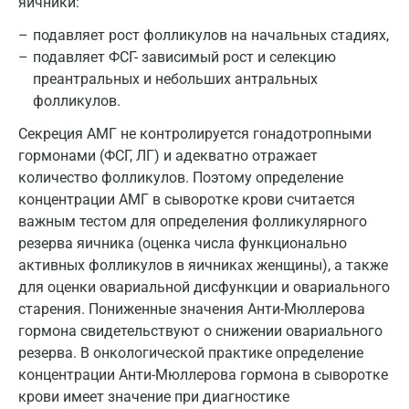
яичники:
Мурманск
подавляет рост фолликулов на начальных стадиях,
Мытищи
подавляет ФСГ- зависимый рост и селекцию
преантральных и небольших антральных
Набережные Челны
фолликулов.
Наро-Фоминск
Секреция АМГ не контролируется гонадотропными
гормонами (ФСГ, ЛГ) и адекватно отражает
Нижневартовск
количество фолликулов. Поэтому определение
Нижнекамск
концентрации АМГ в сыворотке крови считается
важным тестом для определения фолликулярного
Новокузнецк
резерва яичника (оценка числа функционально
Новороссийск
активных фолликулов в яичниках женщины), а также
для оценки овариальной дисфункции и овариального
Новосибирск
старения. Пониженные значения Анти-Мюллерова
гормона свидетельствуют о снижении овариального
Ногинск
резерва. В онкологической практике определение
Обнинск
концентрации Анти-Мюллерова гормона в сыворотке
крови имеет значение при диагностике
Одинцово