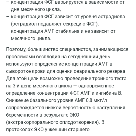
концентрация ФСГ варьируется в зависимости от
Пушкино
дня месячного цикла,
концентрация ФСГ зависит от уровня эстрадиола
Пятигорск
(эстрадиол подавляет секрецию ФСГ),
Раменское
концентрация АМГ стабильна и не зависит от
месячного цикла.
Реутов
Поэтому, большинство специалистов, занимающихся
Ростов-на-Дону
проблемами бесплодия на сегодняшний день
используют определение концентрации АМГ в
Рыбинск
сыворотке крови для оценки овариального резерва.
Рязань
Для этой цели возможно проведение тройного теста
на 3-й день месячного цикла — одновременное
Самара
определение концентрации ФСГ, АМГ и ингибина B.
Саратов
Снижение базального уровня АМГ 0,8 мкг/л
сопровождается низкой вероятностью наступления
Сергиев Посад
беременности в результате ЭКО
(экстракорпорального оплодотворения). В
Серпухов
протоколах ЭКО у женщин старшего
Смоленск