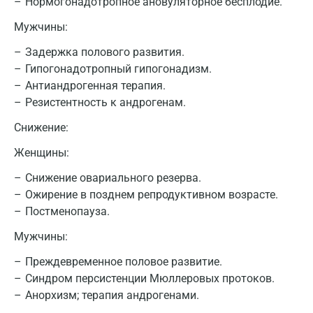
Нормогонадотропное ановуляторное бесплодие.
Мужчины:
Задержка полового развития.
Гипогонадотропный гипогонадизм.
Антиандрогенная терапия.
Резистентность к андрогенам.
Москва
Снижение:
Санкт-Петербург
Женщины:
Нижний Новгород
Снижение овариального резерва.
Казань
Ожирение в позднем репродуктивном возрасте.
Постменопауза.
Альметьевск
Мужчины:
Апрелевка
Преждевременное половое развитие.
Армавир
Синдром персистенции Мюллеровых протоков.
Анорхизм; терапия андрогенами.
Астрахань