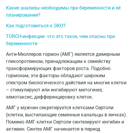
Какие анализы необходимы при беременности и её
Геленджик
планировании?
Голубое
Как подготовиться к ЭКО?
Дзержинск
TORCH-инфекции: что это такое, чем опасны при
беременности
Дзержинский
Анти-Мюллеров гормон (АМГ) является димерным
Дмитров
гликопротеином, принадлежащим к семейству
Долгопрудный
трансформирующих факторов роста. Подобно
гормонам, эти факторы обладают широким
Домодедово
спектром биологического действия на многие клетки
– стимулируют или ингибируют митогенез,
Екатеринбург
хемотаксис, дифференцировку клеток.
Жуковский
АМГ у мужчин секретируется клетками Сертоли
Звенигород
(клетки, выстилающие семенные канальцы в яичках).
Помимо АМГ клетки Сертоли синтезируют ингибин и
Зеленоград
активин. Синтез АМГ начинается в период