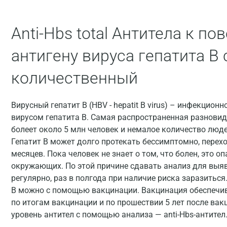
Anti-Hbs total Антитела к п
антигену вируса гепатита В
количественный
Вирусный гепатит В (HBV - hepatit B virus) – инфекцион
вирусом гепатита В. Самая распространенная разновидн
болеет около 5 млн человек и немалое количество люде
Гепатит В может долго протекать бессимптомно, перех
месяцев. Пока человек не знает о том, что болен, это о
окружающих. По этой причине сдавать анализ для выяв
регулярно, раз в полгода при наличие риска заразитьс
В можно с помощью вакцинации. Вакцинация обеспечивае
по итогам вакцинации и по прошествии 5 лет после ва
уровень антител с помощью анализа — anti-Hbs-антител