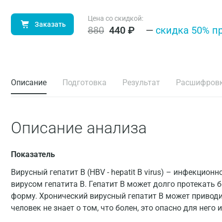
Цена со скидкой:
Заказать
880
440
₽
—
cкидка 50% п
Описание
Подготовка
Результат
Расшифров
Описание анализа
Показатель
Вирусный гепатит В (HBV - hepatit B virus) – инфекцион
вирусом гепатита В. Гепатит В может долго протекать 
форму. Хронический вирусный гепатит В может приводит
человек не знает о том, что болен, это опасно для него