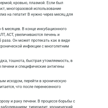
ермой, кровью, плазмой. Если был
Долгопрудный
кт, многоразовой использование
Домодедово
ализ на гепатит B нужно через месяц для
Екатеринбург
 6 месяцев. В конце инкубационного
Жуковский
Т, АСТ, увеличиваются печень и
5 раза. Он может протекать как в виде
Звенигород
 хронической инфекции с многолетним
Зеленоград
Иваново
дка, тошнота, быстрая утомляемость, в
 печени и специфические антигены
Ивантеевка
Ижевск
ным исходом, перейти в хроническую
тается, что после перенесенного
Истра
Йошкар-Ола
розу и раку печени. В процессе борьбы с
Калининград
заболеваниям: тиреоидит, хронический