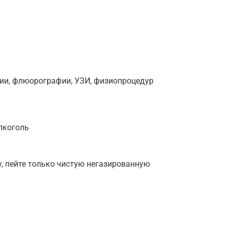
фии, флюорографии, УЗИ, физиопроцедур
лкоголь
у, пейте только чистую негазированную