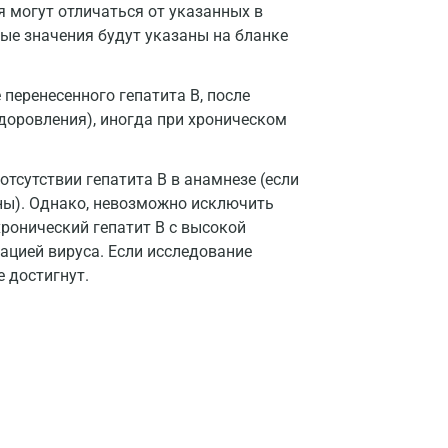
Нижний Новгород
я могут отличаться от указанных в
ые значения будут указаны на бланке
Казань
Альметьевск
 перенесенного гепатита В, после
здоровления), иногда при хроническом
Апрелевка
Армавир
тсутствии гепатита В в анамнезе (если
ны). Однако, невозможно исключить
Астрахань
хронический гепатит В с высокой
Балашиха
ацией вируса. Если исследование
 достигнут.
Барнаул
Брянск
Великий Новгород
Видное
Владимир