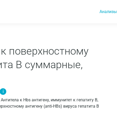
Анализы
а к поверхностному
ита В суммарные,
i
n, Антитела к Hbs антигену, иммунитет к гепатиту В,
рхностному антигену (anti-HBs) вируса гепатита B