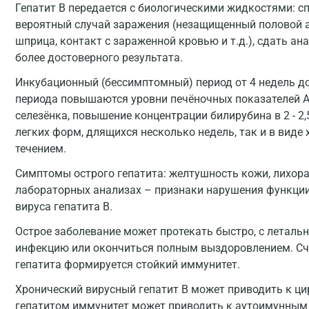
Гепатит В передается с биологическими жидкостями: сп
вероятный случай заражения (незащищенный половой а
шприца, контакт с зараженной кровью и т.д.), сдать ан
более достоверного результата.
Инкубационный (бессимптомный) период от 4 недель до
периода повышаются уровни печёночных показателей АЛ
селезёнка, повышение концентрации билирубина в 2 - 2,
легких форм, длящихся несколько недель, так и в виде
течением.
Симптомы острого гепатита: желтушность кожи, лихора
лабораторных анализах – признаки нарушения функции
вируса гепатита В.
Острое заболевание может протекать быстро, с леталь
инфекцию или окончиться полным выздоровлением. Счи
гепатита формируется стойкий иммунитет.
Хронический вирусный гепатит В может приводить к цир
гепатитом иммунитет может приводить к аутоимунным 