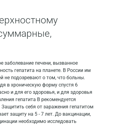
Волгоград
оверхностному
Волжский
 суммарные,
Вологда
Воронеж
Всеволожск
ное заболевание печени, вызванное
Гатчина
ость гепатита на планете. В России им
й не подозревают о том, что больны.
Геленджик
одя в хроническую форму спустя 6
пасно и для его здоровья, и для здоровья
Голубое
ления гепатита B рекомендуется
Дзержинск
я. Защитить себя от заражения гепатитом
т защиту на 5 - 7 лет. До вакцинации,
Дзержинский
кцинации необходимо исследовать
Дмитров
.