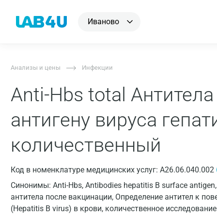
Иваново
Анализы и цены
Инфекции
Anti-Hbs total Антител
антигену вируса гепат
количественный
Код в номенклатуре медицинских услуг: A26.06.040.002
Синонимы: Anti-Hbs, Antibodies hepatitis B surface antige
антитела после вакцинации, Определение антител к пове
(Hepatitis B virus) в крови, количественное исследование