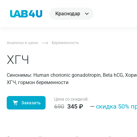
Краснодар
Анализы и цены
Беременность
ХГЧ
Синонимы: Human chorionic gonadotropin, Beta hCG, Хор
ХГЧ, гормон беременности
Цена со скидкой:
Заказать
690
345
₽
—
cкидка 50% п