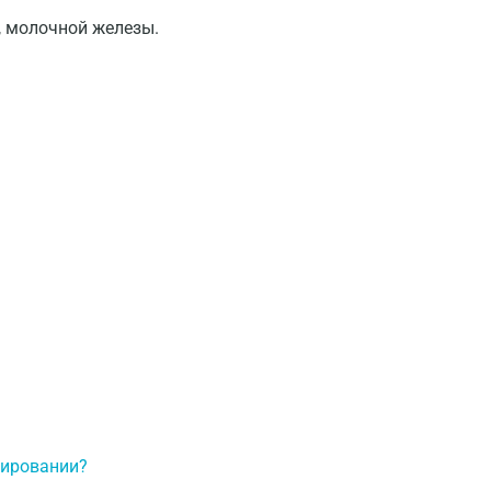
Долгопрудный
, молочной железы.
Домодедово
Екатеринбург
Жуковский
Звенигород
Зеленоград
Иваново
Ивантеевка
Ижевск
Истра
Йошкар-Ола
нировании?
Калининград