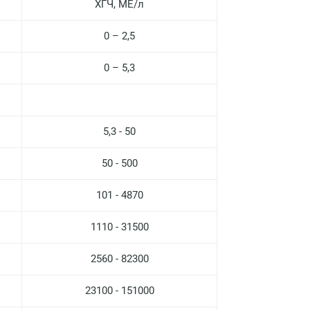
ХГЧ, МЕ/л
Нижний Новгород
Казань
0 – 2,5
Альметьевск
0 – 5,3
Апрелевка
Армавир
5,3 - 50
Астрахань
50 - 500
Балашиха
101 - 4870
Барнаул
Брянск
1110 - 31500
Великий Новгород
2560 - 82300
Видное
23100 - 151000
Владимир