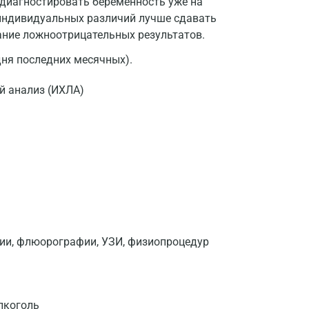
одиагностировать беременность уже на
 индивидуальных различий лучше сдавать
жание ложноотрицательных результатов.
дня последних месячных).
 анализ (ИХЛА)
фии, флюорографии, УЗИ, физиопроцедур
лкоголь