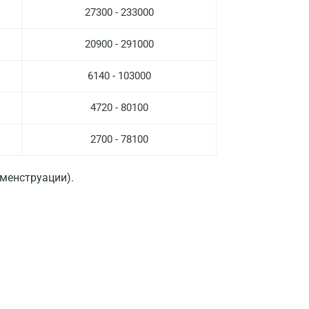
27300 - 233000
Волгоград
20900 - 291000
Волжский
Вологда
6140 - 103000
Воронеж
4720 - 80100
Всеволожск
2700 - 78100
Гатчина
 менструации).
Геленджик
Голубое
Дзержинск
Дзержинский
Дмитров