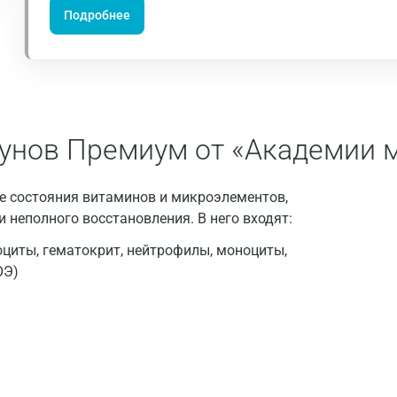
Подробнее
Волгоград
Волжский
Вологда
Воронеж
гунов Премиум от «Академии 
Всеволожск
 состояния витаминов и микроэлементов,
Гатчина
и неполного восстановления. В него входят:
Геленджик
оциты, гематокрит, нейтрофилы, моноциты,
Голубое
ОЭ)
Дзержинск
Дзержинский
Дмитров