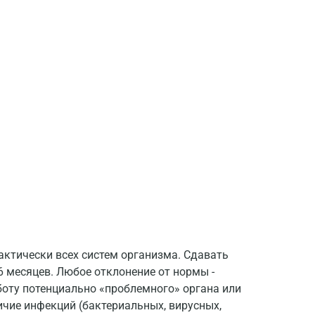
Долгопрудный
Домодедово
Екатеринбург
Жуковский
Звенигород
Зеленоград
Иваново
Ивантеевка
Ижевск
актически всех систем организма. Сдавать
Истра
 6 месяцев. Любое отклонение от нормы -
Йошкар-Ола
боту потенциально «проблемного» органа или
чие инфекций (бактериальных, вирусных,
Калининград