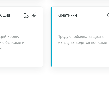
общий
Креатинин
ций крови,
Продукт обмена веществ
 с белками и
мышц, выводится почками
й