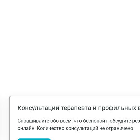
Нижний Новгород
Казань
Альметьевск
Апрелевка
Армавир
Астрахань
Балашиха
Барнаул
Брянск
Консультации терапевта и профильных 
Великий Новгород
Спрашивайте обо всем, что беспокоит, обсудите р
Видное
онлайн. Количество консультаций не ограничено
Владимир