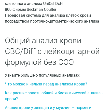
Кемерово
Передовая система для анализа клеток крови
Ковров
посредством проточно-цитометрического анализа
Коломна
Общий анализ крови
Королев
Кострома
CBC/Diff с лейкоцитарной
Котельники
формулой без СОЭ
Красногорск
Узнайте больше о популярных анализах:
Краснодар
Что можно и нельзя перед анализом крови?
Красноярск
Как расшифровать общий и биохимический анализы
Курск
крови?
Лабинск
Анализ крови у женщин и у мужчин — нормы и