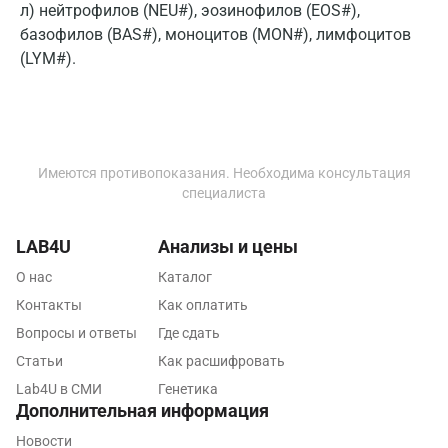
Новокузнецк
л) нейтрофилов (NEU#), эозинофилов (EOS#),
базофилов (BAS#), моноцитов (MON#), лимфоцитов
Новороссийск
(LYM#).
Новосибирск
Ногинск
Обнинск
Имеются противопоказания. Необходима консультация
специалиста
Одинцово
Омск
LAB4U
Анализы и цены
Орел
О нас
Каталог
Контакты
Как оплатить
Оренбург
Вопросы и ответы
Где сдать
Орехово-Зуево
Статьи
Как расшифровать
Lab4U в СМИ
Павловский посад
Генетика
Дополнительная информация
Пенза
Новости