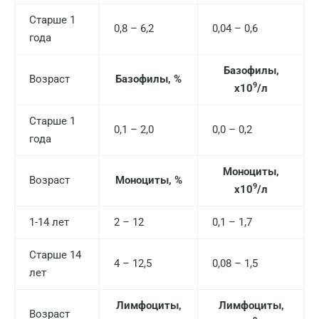
Старше 1
Волжский
0,8 – 6,2
0,04 – 0,6
года
Вологда
Базофилы,
Возраст
Базофилы, %
Воронеж
9
х10
/л
Всеволожск
Старше 1
0,1 – 2,0
0,0 – 0,2
Гатчина
года
Геленджик
Моноциты,
Возраст
Моноциты, %
9
х10
/л
Голубое
Дзержинск
1-14 лет
2 – 12
0,1 – 1,7
Дзержинский
Старше 14
4 – 12,5
0,08 – 1,5
лет
Дмитров
Долгопрудный
Лимфоциты,
Лимфоциты,
Возраст