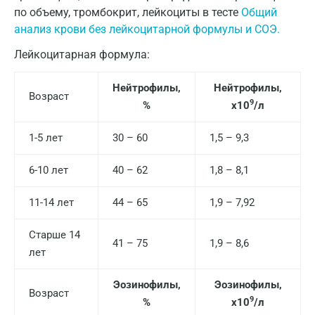
по объему, тромбокрит, лейкоциты в тесте
Казань
Общий
анализ крови без лейкоцитарной формулы и СОЭ.
Альметьевск
Лейкоцитарная формула:
Апрелевка
Нейтрофилы,
Нейтрофилы,
Армавир
Возраст
9
%
х10
/л
Астрахань
1-5 лет
30 – 60
1,5 – 9,3
Балашиха
6-10 лет
40 – 62
1,8 – 8,1
Барнаул
11-14 лет
44 – 65
1,9 – 7,92
Брянск
Великий Новгород
Старше 14
41 – 75
1,9 – 8,6
лет
Видное
Эозинофилы,
Эозинофилы,
Владимир
Возраст
9
%
х10
/л
Волгоград