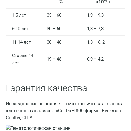
9
%
х10
/л
Домодедово
1-5 лет
35 – 60
1,9 – 9,3
Екатеринбург
Жуковский
6-10 лет
30 – 50
1,3 – 7,3
Звенигород
11-14 лет
30 – 48
1,3 – 6, 2
Зеленоград
Старше 14
19 – 48
0,9 – 4,2
Иваново
лет
Ивантеевка
Гарантия качества
Ижевск
Истра
Исследование выполняет Гематологическая станция
Йошкар-Ола
клеточного анализа UniCel DxH 800 фирмы Beckman
Coulter, США
Калининград
Калуга