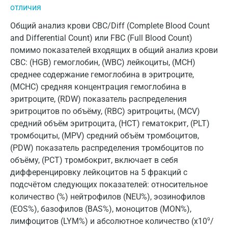
отличия
Липецк
Общий анализ крови CBC/Diff (Complete Blood Count
Лобня
and Differential Count) или FBC (Full Blood Count)
Люберцы
помимо показателей входящих в общий анализ крови
CBC: (HGB) гемоглобин, (WBC) лейкоциты, (MCH)
Майкоп
среднее содержание гемоглобина в эритроците,
(MCHC) средняя концентрация гемоглобина в
Мурино
эритроците, (RDW) показатель распределения
Мурманск
эритроцитов по объёму, (RBC) эритроциты, (MCV)
средний объём эритроцита, (HCT) гематокрит, (PLT)
Мытищи
тромбоциты, (MPV) средний объём тромбоцитов,
(PDW) показатель распределения тромбоцитов по
Набережные Челны
объёму, (PCT) тромбокрит, включает в себя
Наро-Фоминск
дифференцировку лейкоцитов на 5 фракций с
подсчётом следующих показателей: относительное
Нижневартовск
количество (%) нейтрофилов (NEU%), эозинофилов
Нижнекамск
(EOS%), базофилов (BAS%), моноцитов (MON%),
лимфоцитов (LYM%) и абсолютное количество (x10
9
/