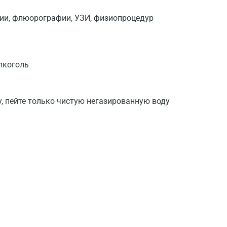
фии, флюорографии, УЗИ, физиопроцедур
лкоголь
у, пейте только чистую негазированную воду