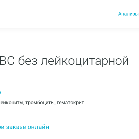
Анализы
BC без лейкоцитарной
 лейкоциты, тромбоциты, гематокрит
ри заказе онлайн