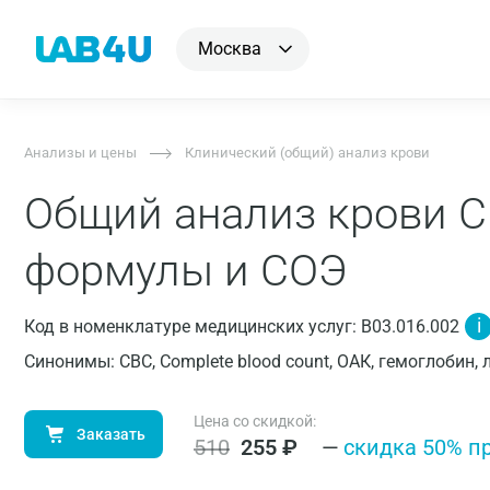
Москва
Анализы и цены
Клинический (общий) анализ крови
Общий анализ крови C
формулы и СОЭ
i
Код в номенклатуре медицинских услуг: B03.016.002
Синонимы: CBC, Complete blood count, ОАК, гемоглобин,
Цена со скидкой:
Заказать
510
255
₽
—
cкидка 50% п