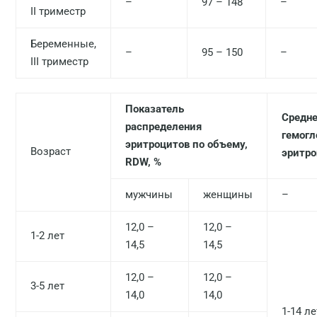
–
97 – 148
–
II триместр
Беременные,
–
95 – 150
–
III триместр
Показатель
Средне
распределения
гемогл
эритроцитов по объему,
Возраст
эритро
RDW, %
мужчины
женщины
–
12,0 –
12,0 –
1-2 лет
14,5
14,5
12,0 –
12,0 –
3-5 лет
14,0
14,0
1-14 ле