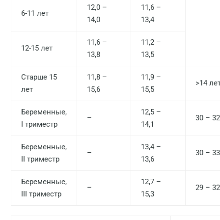
12,0 –
11,6 –
6-11 лет
14,0
13,4
11,6 –
11,2 –
12-15 лет
13,8
13,5
Старше 15
11,8 –
11,9 –
>14 лет
лет
15,6
15,5
Беременные,
12,5 –
–
30 – 32
I триместр
14,1
Беременные,
13,4 –
–
30 – 33
II триместр
13,6
Беременные,
12,7 –
–
29 – 32
III триместр
15,3