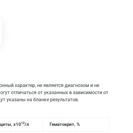
нный характер, не является диагнозом и не
огут отличаться от указанных в зависимости от
ут указаны на бланке результатов.
Москва
12
циты, х10
Санкт-Петербург
/л
Гематокрит, %