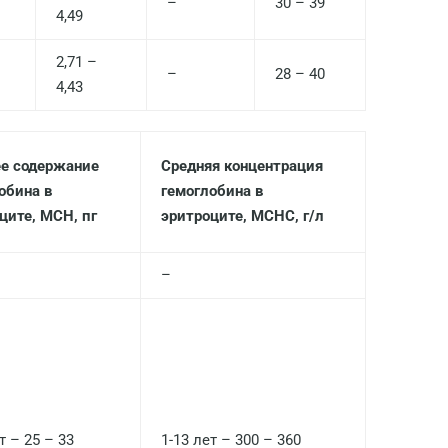
–
30 – 39
4,49
Волгоград
2,71 –
Волжский
–
28 – 40
4,43
Вологда
Воронеж
е содержание
Средняя концентрация
Всеволожск
обина в
гемоглобина в
ците, MCH, пг
эритроците, MCHC, г/л
Гатчина
Геленджик
–
Голубое
Дзержинск
Дзержинский
Дмитров
т – 25 – 33
1-13 лет – 300 – 360