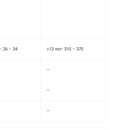
Долгопрудный
Домодедово
Екатеринбург
Жуковский
Звенигород
: 26 – 34
>13 лет: 310 – 370
Зеленоград
–
Иваново
Ивантеевка
–
Ижевск
Истра
–
Йошкар-Ола
Калининград