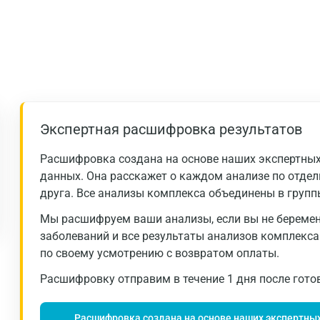
Долгопрудный
Домодедово
Екатеринбург
Жуковский
Звенигород
Экспертная расшифровка результатов
Зеленоград
Расшифровка создана на основе наших экспертных
Иваново
данных. Она расскажет о каждом анализе по отдель
друга. Все анализы комплекса объединены в групп
Ивантеевка
Мы расшифруем ваши анализы, если вы не беременн
Ижевск
заболеваний и все результаты анализов комплекс
по своему усмотрению с возвратом оплаты.
Истра
Расшифровку отправим в течение 1 дня после готов
Йошкар-Ола
Калининград
Расшифровка создана на основе наших экспертных