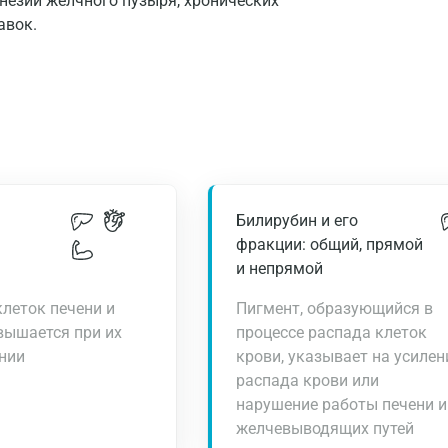
незии желчного пузыря, хронических
авок.
Билирубин и его
фракции: общий, прямой
и непрямой
леток печени и
Пигмент, образующийся в
вышается при их
процессе распада клеток
нии
крови, указывает на усилен
распада крови или
нарушение работы печени и
желчевыводящих путей