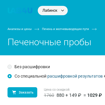
Лабинск
Анализы и цены
Печень и желчевыводящие пути
Печеночные пробы
Без расшифровки
Со специальной
расшифровкой результатов
Цена со скидкой:
Заказать
1760
880 + 149 ₽
=
1029 ₽