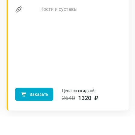
Нижний Новгород
Кости и суставы
Казань
Альметьевск
Апрелевка
Армавир
Астрахань
Балашиха
Барнаул
Цена со скидкой:
Заказать
Брянск
2640
1320 ₽
Великий Новгород
Видное
Владимир