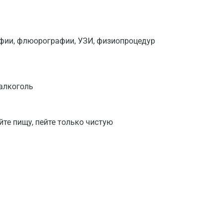
Волгоград
Волжский
афии, флюорографии, УЗИ, физиопроцедур
Вологда
Воронеж
 алкоголь
Всеволожск
Гатчина
йте пищу, пейте только чистую
Геленджик
Голубое
Дзержинск
Дзержинский
Дмитров