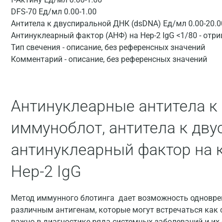
DFS-70 Ед/мл 0.00-1.00
Антитела к двуспиральной ДНК (dsDNA) Ед/мл 0.00-20.0
Антинуклеарный фактор (АНФ) на Hep-2 IgG <1/80 - отр
Тип свечения - описание, без референсных значений
Комментарий - описание, без референсных значений
Антинуклеарные антитела к
иммуноблот, антитела к дв
антинуклеарный фактор на 
Hep-2 IgG
Метод иммунного блотинга дает возможность одновре
различным антигенам, которые могут встречаться как с
важно в диагностике ряда системных заболеваний и их