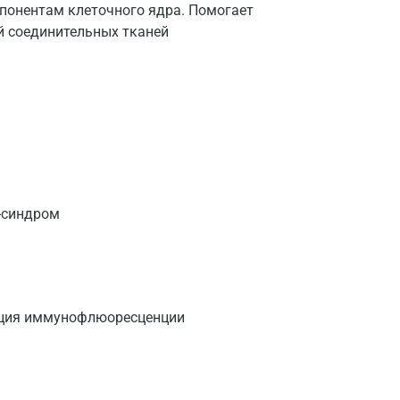
понентам клеточного ядра. Помогает
й соединительных тканей
-синдром
кция иммунофлюоресценции