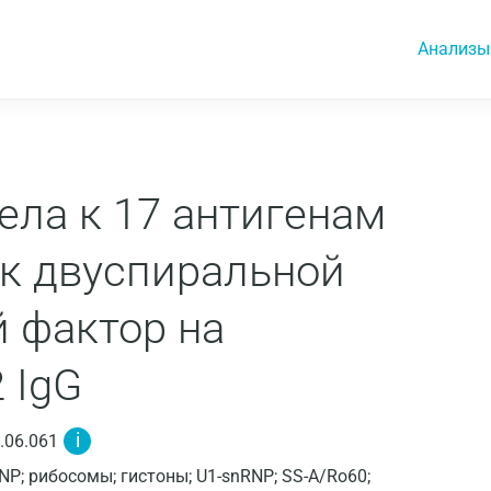
Анализы
ела к 17 антигенам
 к двуспиральной
 фактор на
 IgG
i
.06.061
NP; рибосомы; гистоны; U1-snRNP; SS-A/Ro60;