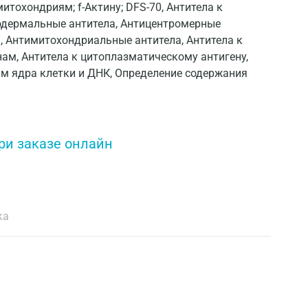
 митохондриям; f-Актину; DFS-70, Антитела к
одермальные антитела, Антицентромерные
м, Антимитохондриальные антитела, Антитела к
нам, Антитела к цитоплазматическому антигену,
ам ядра клетки и ДНК, Определение содержания
ри заказе онлайн
ка