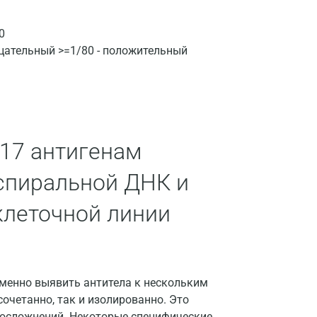
Волгоград
0
Волжский
ицательный >=1/80 - положительный
Вологда
Воронеж
Всеволожск
 17 антигенам
Гатчина
успиральной ДНК и
Геленджик
клеточной линии
Голубое
Дзержинск
Дзержинский
менно выявить антитела к нескольким
Дмитров
очетанно, так и изолированно. Это
 осложнений. Некоторые специфические