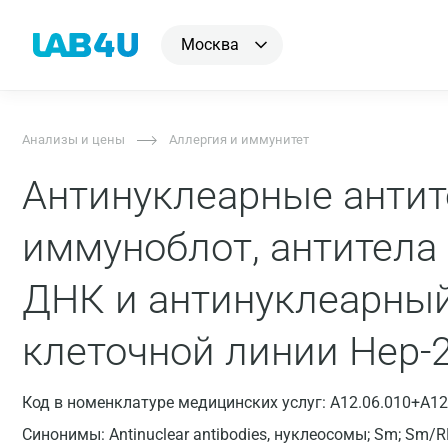
Москва
Анализы и цены
Аллергия и иммунитет
Антинуклеарные антит
иммуноблот, антитела
ДНК и антинуклеарный
клеточной линии Hep-2
Код в номенклатуре медицинских услуг: A12.06.010+A12
Синонимы: Antinuclear antibodies, нуклеосомы; Sm; Sm/R