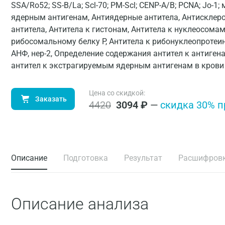
SSA/Ro52; SS-B/La; Scl-70; PM-Scl; CENP-A/B; PCNA; Jo-1;
ядерным антигенам, Антиядерные антитела, Антисклер
антитела, Антитела к гистонам, Антитела к нуклеосома
рибосомальному белку Р, Антитела к рибонуклеопротеи
АНФ, нер-2, Определение содержания антител к антиген
антител к экстрагируемым ядерным антигенам в крови
Цена со скидкой:
Заказать
4420
3094
₽
—
cкидка 30% п
Описание
Подготовка
Результат
Расшифров
Описание анализа