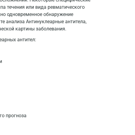
Долгопрудный
ипа течения или вида ревматического
жно одновременное обнаружение
Домодедово
ате анализа Антинуклеарные антитела,
Екатеринбург
ческой картины заболевания.
Жуковский
арных антител:
Звенигород
и
Зеленоград
Иваново
Ивантеевка
Ижевск
Истра
го прогноза
Йошкар-Ола
Калининград