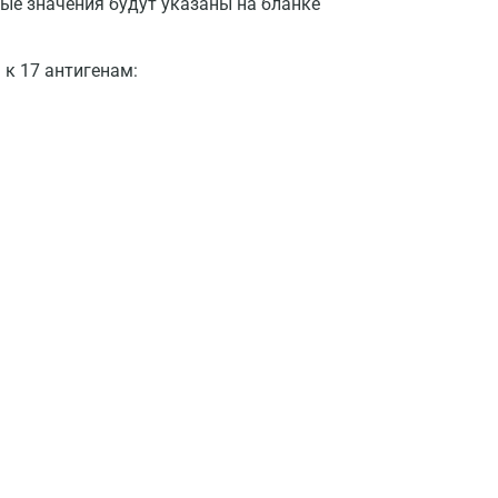
ые значения будут указаны на бланке
Нижний Новгород
Казань
 к 17 антигенам:
Альметьевск
Апрелевка
Армавир
Астрахань
Балашиха
Барнаул
Брянск
Великий Новгород
Видное
Владимир