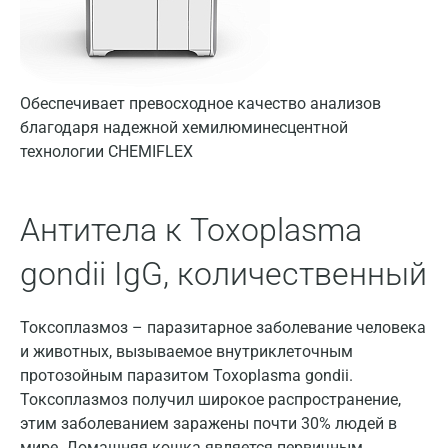
Вологда
Воронеж
Всеволожск
Обеспечивает превосходное качество анализов
благодаря надежной хемилюминесцентной
Гатчина
технологии CHEMIFLEX
Геленджик
Голубое
Антитела к Toxoplasma
Дзержинск
gondii IgG, количественный
Дзержинский
Токсоплазмоз – паразитарное заболевание человека
Дмитров
и животных, вызываемое внутриклеточным
протозойным паразитом Toxoplasma gondii.
Долгопрудный
Токсоплазмоз получил широкое распространение,
Домодедово
этим заболеванием заражены почти 30% людей в
мире. Домашняя кошка является первичным