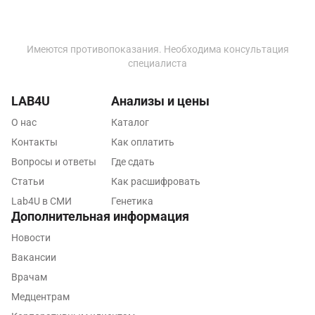
Лобня
Люберцы
Имеются противопоказания. Необходима консультация
Майкоп
специалиста
Мурино
LAB4U
Анализы и цены
Мурманск
О нас
Каталог
Мытищи
Контакты
Как оплатить
Вопросы и ответы
Где сдать
Набережные Челны
Статьи
Как расшифровать
Наро-Фоминск
Lab4U в СМИ
Генетика
Дополнительная информация
Нижневартовск
Новости
Нижнекамск
Вакансии
Врачам
Новокузнецк
Медцентрам
Новороссийск