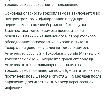
токсоплазмоза сохраняется пожизненно.
Ковров
Основная опасность токсоплазмоза заключается во
Коломна
внутриутробном инфицировании плода при
первичном заражении беременной женщины.
Королев
Диагностика токсоплазмоза проводится на
Кострома
основании данных клинического и лабораторного
обследования (определение в крови антител к
Котельники
Toxoplasma gondii — анализ на токсоплазмоз).
Красногорск
Антитела класса IgG к Toxoplasma gondii (Антитела к
токсоплазмам IgG, Toxoplasma gondii antibody IgG,
Краснодар
Антитела к токсоплазмозу) при анализе на
токсоплазмоз появляются после IgM антител, их титр
Красноярск
постепенно повышается и спустя 2 – 5 месяцев после
Курск
заражения достигает пика, маркер перенесенной
инфекции.
Лабинск
Липецк