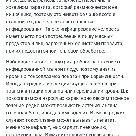
Екатеринбург
хозяином паразита, который размножается в ее
Жуковский
кишечнике, поэтому это животное чаще всего и
становится для человека источником
Звенигород
инфицирования. Также инфицирование человека
имеет место при употреблении в пищу мясных
Зеленоград
продуктов и яиц, зараженных ооцистами паразита,
Иваново
при их недостаточной тепловой обработке.
Ивантеевка
Наблюдается также внутриутробное заражение от
инфицированной матери плоду, поэтому анализ
Ижевск
крови на токсоплазмоз показан при беременности.
Иногда передача инфекции осуществляется при
Истра
трансплантации органов или переливании крови. Для
Йошкар-Ола
токсоплазмоза взрослых характерно бессимптомное
течение, редко может возникать астения, ангина,
Калининград
головная боль, иногда лимфаденит. В очень редких
случаях токсоплазма может вызывать гепатит,
Калуга
менингоэнцефалит, миокардит, пневмонию,
Кемерово
поражения глаз. Иммунитет после перенесенного