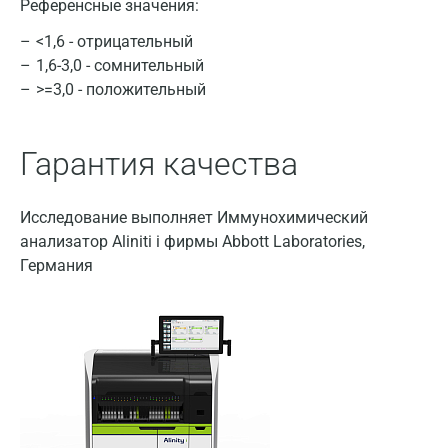
Альметьевск
Референсные значения:
<1,6 - отрицательный
Апрелевка
1,6-3,0 - сомнительный
Армавир
>=3,0 - положительный
Астрахань
Гарантия качества
Балашиха
Барнаул
Исследование выполняет Иммунохимический
Брянск
анализатор Aliniti i фирмы Abbott Laboratories,
Германия
Великий Новгород
Видное
Владимир
Волгоград
Волжский