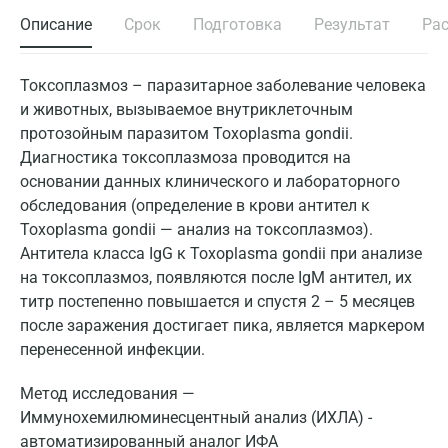
Описание
Срок
Подготовка
Результат
Ра
Токсоплазмоз – паразитарное заболевание человека
и животных, вызываемое внутриклеточным
протозойным паразитом Toxoplasma gondii.
Диагностика токсоплазмоза проводится на
основании данных клинического и лабораторного
обследования (определение в крови антител к
Toxoplasma gondii — анализ на токсоплазмоз).
Антитела класса IgG к Toxoplasma gondii при анализе
на токсоплазмоз, появляются после IgM антител, их
титр постепенно повышается и спустя 2 – 5 месяцев
после заражения достигает пика, является маркером
перенесенной инфекции.
Метод исследования —
Иммунохемилюминесцентный анализ (ИХЛА) -
автоматизированный аналог ИФА