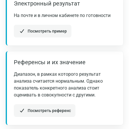
Электронный результат
данными других исследований.
Альметьевск
На почте и в личном кабинете по готовности
Апрелевка
Посмотреть пример
Армавир
Астрахань
Балашиха
Референсы и их значение
Барнаул
Диапазон, в рамках которого результат
Брянск
анализа считается нормальным. Однако
Великий Новгород
показатель конкретного анализа стоит
оценивать в совокупности с другими.
Видное
Владимир
Посмотреть референс
Волгоград