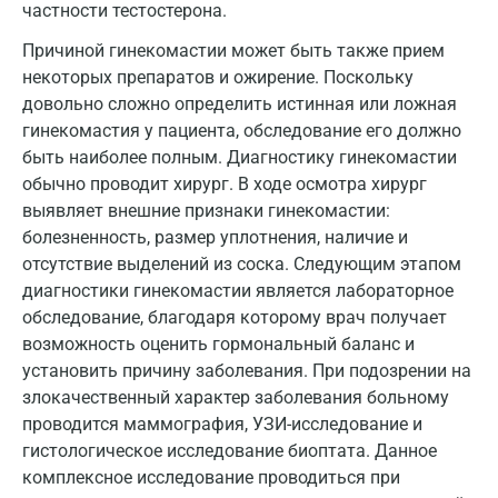
частности тестостерона.
Кемерово
Причиной гинекомастии может быть также прием
Ковров
некоторых препаратов и ожирение. Поскольку
Коломна
довольно сложно определить истинная или ложная
гинекомастия у пациента, обследование его должно
Королев
быть наиболее полным. Диагностику гинекомастии
обычно проводит хирург. В ходе осмотра хирург
Кострома
выявляет внешние признаки гинекомастии:
Котельники
болезненность, размер уплотнения, наличие и
отсутствие выделений из соска. Следующим этапом
Красногорск
диагностики гинекомастии является лабораторное
обследование, благодаря которому врач получает
Краснодар
возможность оценить гормональный баланс и
Красноярск
установить причину заболевания. При подозрении на
злокачественный характер заболевания больному
Курск
проводится маммография, УЗИ-исследование и
Лабинск
гистологическое исследование биоптата. Данное
комплексное исследование проводиться при
Липецк