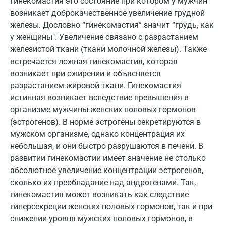
Гинекомастия это состояние при котором у мужчин
возникает доброкачественное увеличение грудной
Екатеринбург
железы. Дословно “гинекомастия” значит “грудь, как
Жуковский
у женщины". Увеличение связано с разрастанием
железистой ткани (ткани молочной железы). Также
Звенигород
встречается ложная гинекомастия, которая
возникает при ожирении и объясняется
Зеленоград
разрастанием жировой ткани. Гинекомастия
Иваново
истинная возникает вследствие превышения в
организме мужчины женских половых гормонов
Ивантеевка
(эстрогенов). В норме эстрогены секретируются в
мужском организме, однако концентрация их
Ижевск
небольшая, и они быстро разрушаются в печени. В
Истра
развитии гинекомастии имеет значение не столько
абсолютное увеличение концентрации эстрогенов,
Йошкар-Ола
сколько их преобладание над андрогенами. Так,
Калининград
гинекомастия может возникать как следствие
гиперсекреции женских половых гормонов, так и при
Калуга
снижении уровня мужских половых гормонов, в