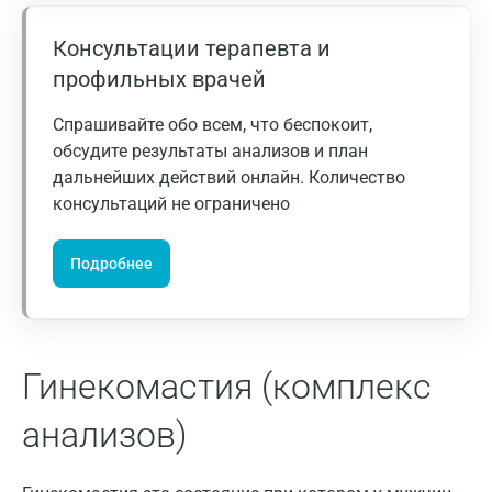
Волжский
Консультации терапевта и
Вологда
профильных врачей
Воронеж
Спрашивайте обо всем, что беспокоит,
Всеволожск
обсудите результаты анализов и план
дальнейших действий онлайн. Количество
Гатчина
консультаций не ограничено
Геленджик
Подробнее
Голубое
Дзержинск
Дзержинский
Гинекомастия (комплекс
Дмитров
анализов)
Долгопрудный
Домодедово