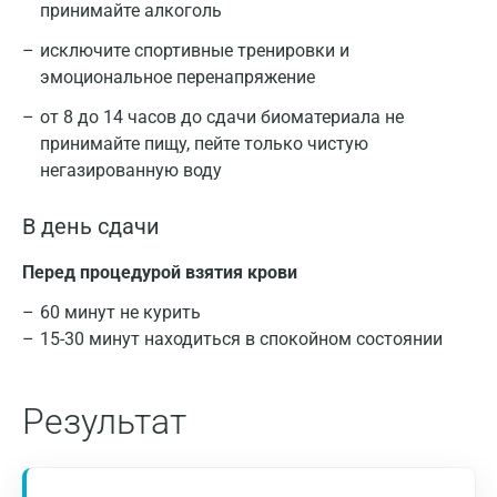
принимайте алкоголь
исключите спортивные тренировки и
эмоциональное перенапряжение
от 8 до 14 часов до сдачи биоматериала не
принимайте пищу, пейте только чистую
негазированную воду
В день сдачи
Перед процедурой взятия крови
60 минут не курить
15-30 минут находиться в спокойном состоянии
Москва
Санкт-Петербург
Результат
Нижний Новгород
Результаты исследования должны оцениваться
врачом в комплексе с клиническими данными и
Казань