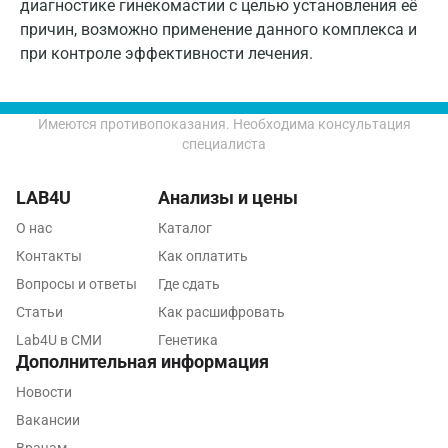
диагностике гинекомастии с целью установления её
причин, возможно применение данного комплекса и
Лобня
при контроле эффективности лечения.
Люберцы
Майкоп
Имеются противопоказания. Необходима консультация
специалиста
Мурино
Мурманск
LAB4U
Анализы и цены
Мытищи
О нас
Каталог
Контакты
Как оплатить
Набережные Челны
Вопросы и ответы
Где сдать
Наро-Фоминск
Статьи
Как расшифровать
Lab4U в СМИ
Генетика
Нижневартовск
Дополнительная информация
Нижнекамск
Новости
Вакансии
Новокузнецк